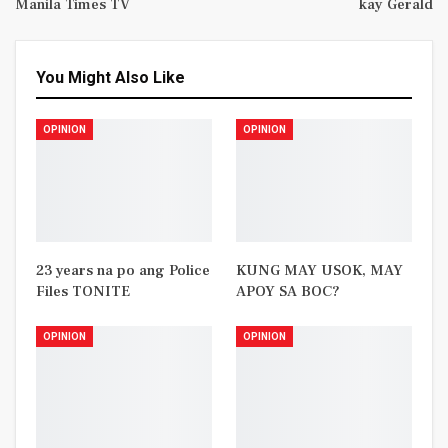
Manila Times TV
kay Gerald
You Might Also Like
OPINION
OPINION
23 years na po ang Police
KUNG MAY USOK, MAY
Files TONITE
APOY SA BOC?
OPINION
OPINION