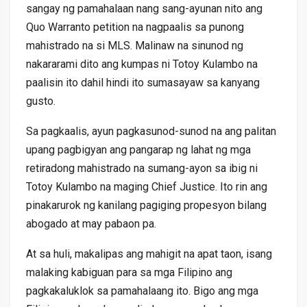
sangay ng pamahalaan nang sang-ayunan nito ang
Quo Warranto petition na nagpaalis sa punong
mahistrado na si MLS. Malinaw na sinunod ng
nakararami dito ang kumpas ni Totoy Kulambo na
paalisin ito dahil hindi ito sumasayaw sa kanyang
gusto.
Sa pagkaalis, ayun pagkasunod-sunod na ang palitan
upang pagbigyan ang pangarap ng lahat ng mga
retiradong mahistrado na sumang-ayon sa ibig ni
Totoy Kulambo na maging Chief Justice. Ito rin ang
pinakarurok ng kanilang pagiging propesyon bilang
abogado at may pabaon pa.
At sa huli, makalipas ang mahigit na apat taon, isang
malaking kabiguan para sa mga Filipino ang
pagkakaluklok sa pamahalaang ito. Bigo ang mga