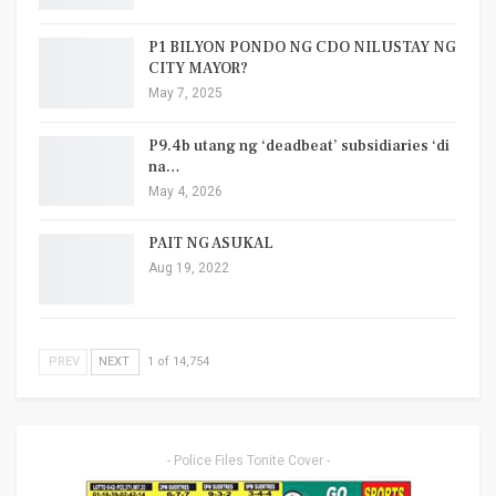
P1 BILYON PONDO NG CDO NILUSTAY NG
CITY MAYOR?
May 7, 2025
P9.4b utang ng ‘deadbeat’ subsidiaries ‘di
na…
May 4, 2026
PAIT NG ASUKAL
Aug 19, 2022
PREV
NEXT
1 of 14,754
- Police Files Tonite Cover -