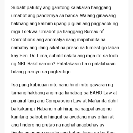
Subalit patuloy ang ganitong kalakaran hanggang
umabot ang pandemya sa bansa. Walang ginawang
hakbang ang kalihim upang pigilan ang pagpasok ng
mga Tsekwa. Umabot pa hanggang Bureau of
Corrections ang anomalya nang mapabalita na
namatay ang ilang sikat na preso na tumestigo laban
kay Sen. De Lima, subalit nakita ang mga ito sa loob
ng NBI. Bakit naroon? Patatakasin ba o palalabasin
bilang premyo sa pagtestigo.
Isa pang kabiguan nito nang hindi nito gawaran ng
tamang hakbang ang mga lumabag sa BAHO Law at
pinairal lang ang Compassion Law at Mañanita dahil
ba kakampi. Habang mahihirap na nagpahayag ng
kanilang saloobin hinggil sa ayudang may pilian at
ang tindero ng prutas na naghahanapbuhay ay
tinuluyan upang pairalin ang batas, tama po ba Sen.