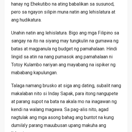
hanay ng Ehekutibo na ating babalikan sa susunod,
pero sa ngayon silipin muna natin ang lehislatura at
ang hudikatura.
Unahin natin ang lehislatura. Bigo ang mga Filipino sa
sangay na ito na siyang may tungkulin na gumawa ng
batas at magpanula ng budget ng pamahalaan. Hindi
lingid sa atin na nang pumasok ang pamahalaan ni
Totoy Kulambo nariyan ang mayabang na ispiker ng
mababang kapulungan.
Talaga namang brusko at siga ang dating, subalit nang
makalaban nito si Inday Sapak, para itong nangupete
at parang supot na bata na akala mo na inagawan ng
kendi na walang magawa. Sa pag-alis nito, agad
nagtulak ang mga asong bahag ang buntot na kung
dumila’y parang mauubusan upang makuha ang