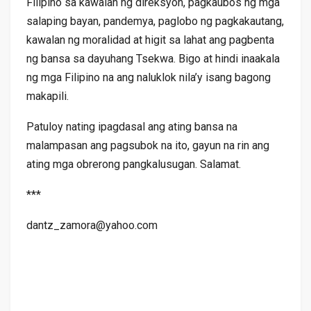
Filipino sa kawalan ng direksyon, pagkaubos ng mga
salaping bayan, pandemya, paglobo ng pagkakautang,
kawalan ng moralidad at higit sa lahat ang pagbenta
ng bansa sa dayuhang Tsekwa. Bigo at hindi inaakala
ng mga Filipino na ang naluklok nila’y isang bagong
makapili.
Patuloy nating ipagdasal ang ating bansa na
malampasan ang pagsubok na ito, gayun na rin ang
ating mga obrerong pangkalusugan. Salamat.
***
dantz_zamora@yahoo.com