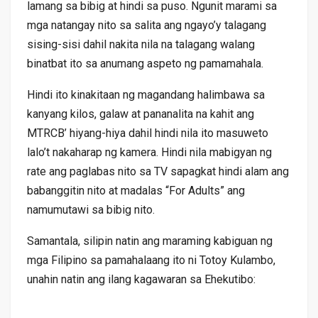
lamang sa bibig at hindi sa puso. Ngunit marami sa
mga natangay nito sa salita ang ngayo’y talagang
sising-sisi dahil nakita nila na talagang walang
binatbat ito sa anumang aspeto ng pamamahala.
Hindi ito kinakitaan ng magandang halimbawa sa
kanyang kilos, galaw at pananalita na kahit ang
MTRCB’ hiyang-hiya dahil hindi nila ito masuweto
lalo’t nakaharap ng kamera. Hindi nila mabigyan ng
rate ang paglabas nito sa TV sapagkat hindi alam ang
babanggitin nito at madalas “For Adults” ang
namumutawi sa bibig nito.
Samantala, silipin natin ang maraming kabiguan ng
mga Filipino sa pamahalaang ito ni Totoy Kulambo,
unahin natin ang ilang kagawaran sa Ehekutibo: