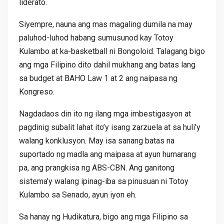
liderato.
Siyempre, nauna ang mas magaling dumila na may
paluhod-luhod habang sumusunod kay Totoy
Kulambo at ka-basketball ni Bongoloid. Talagang bigo
ang mga Filipino dito dahil mukhang ang batas lang
sa budget at BAHO Law 1 at 2 ang naipasa ng
Kongreso.
Nagdadaos din ito ng ilang mga imbestigasyon at
pagdinig subalit lahat ito’y isang zarzuela at sa huli’y
walang konklusyon. May isa sanang batas na
suportado ng madla ang maipasa at ayun humarang
pa, ang prangkisa ng ABS-CBN. Ang ganitong
sistema’y walang ipinag-iba sa pinusuan ni Totoy
Kulambo sa Senado, ayun iyon eh.
Sa hanay ng Hudikatura, bigo ang mga Filipino sa