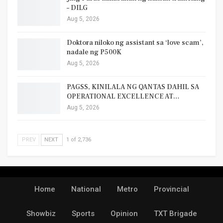
– DILG
Aug 5, 2026
Doktora niloko ng assistant sa ‘love scam’,
nadale ng P500K
Aug 5, 2026
PAGSS, KINILALA NG QANTAS DAHIL SA
OPERATIONAL EXCELLENCE AT…
Aug 5, 2026
PREV
NEXT
1 of 2,736
Home
National
Metro
Provincial
Showbiz
Sports
Opinion
TXT Brigade