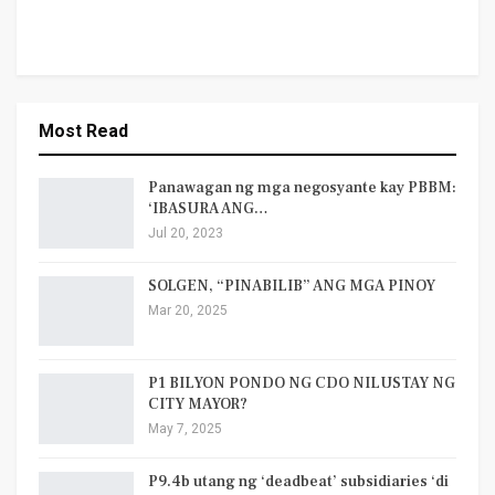
Most Read
Panawagan ng mga negosyante kay PBBM:
‘IBASURA ANG…
Jul 20, 2023
SOLGEN, “PINABILIB” ANG MGA PINOY
Mar 20, 2025
P1 BILYON PONDO NG CDO NILUSTAY NG
CITY MAYOR?
May 7, 2025
P9.4b utang ng ‘deadbeat’ subsidiaries ‘di