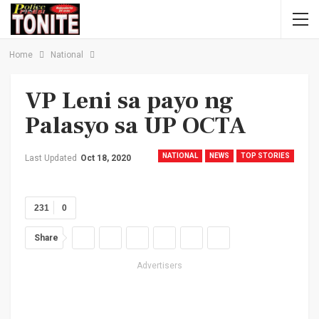
Home
National
VP Leni sa payo ng
Palasyo sa UP OCTA
NATIONAL
NEWS
TOP STORIES
Last Updated
Oct 18, 2020
231
0
Share
Advertisers