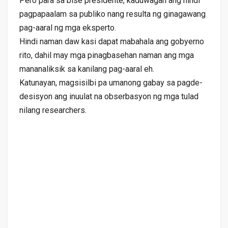
Pero para sa bise presidente, kaduwagan ang hindi
pagpapaalam sa publiko nang resulta ng ginagawang
pag-aaral ng mga eksperto.
Hindi naman daw kasi dapat mabahala ang gobyerno
rito, dahil may mga pinagbasehan naman ang mga
mananaliksik sa kanilang pag-aaral eh.
Katunayan, magsisilbi pa umanong gabay sa pagde-
desisyon ang inuulat na obserbasyon ng mga tulad
nilang researchers.