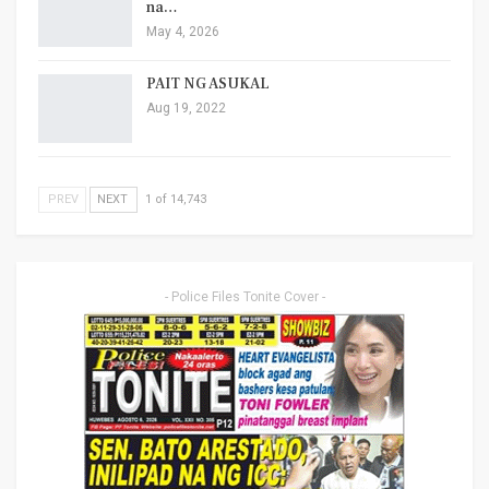
na…
May 4, 2026
PAIT NG ASUKAL
Aug 19, 2022
PREV
NEXT
1 of 14,743
- Police Files Tonite Cover -