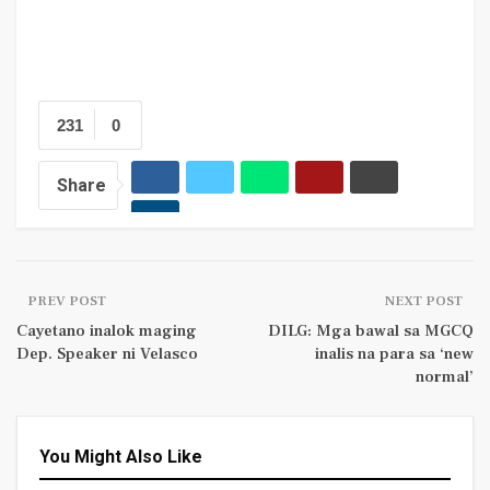
231
0
Share
PREV POST
NEXT POST
Cayetano inalok maging
DILG: Mga bawal sa MGCQ
Dep. Speaker ni Velasco
inalis na para sa ‘new
normal’
You Might Also Like