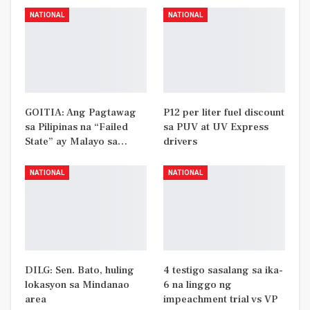
NATIONAL
NATIONAL
GOITIA: Ang Pagtawag
P12 per liter fuel discount
sa Pilipinas na “Failed
sa PUV at UV Express
State” ay Malayo sa…
drivers
NATIONAL
NATIONAL
DILG: Sen. Bato, huling
4 testigo sasalang sa ika-
lokasyon sa Mindanao
6 na linggo ng
area
impeachment trial vs VP