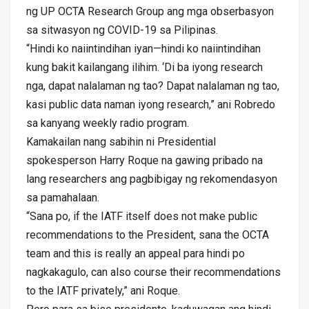
ng UP OCTA Research Group ang mga obserbasyon
sa sitwasyon ng COVID-19 sa Pilipinas.
“Hindi ko naiintindihan iyan—hindi ko naiintindihan
kung bakit kailangang ilihim. ‘Di ba iyong research
nga, dapat nalalaman ng tao? Dapat nalalaman ng tao,
kasi public data naman iyong research,” ani Robredo
sa kanyang weekly radio program.
Kamakailan nang sabihin ni Presidential
spokesperson Harry Roque na gawing pribado na
lang researchers ang pagbibigay ng rekomendasyon
sa pamahalaan.
“Sana po, if the IATF itself does not make public
recommendations to the President, sana the OCTA
team and this is really an appeal para hindi po
nagkakagulo, can also course their recommendations
to the IATF privately,” ani Roque.