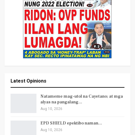
Latest Opinions
Natameme mag-utol na Cayetano; at mga
alyas na pangalang…
Aug 10, 2026
EPD SHIELD epektibo naman…
Aug 10, 2026