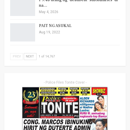
P9.4b utang ng ‘deadbeat’ subsidiaries ‘di
na…
May 4, 2026
PAIT NG ASUKAL
Aug 19, 2022
PREV
NEXT
1 of 14,767
- Police Files Tonite Cover -