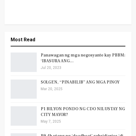
Most Read
Panawagan ng mga negosyante kay PBBM:
‘IBASURA ANG…
Jul 20, 2023
SOLGEN, “PINABILIB” ANG MGA PINOY
Mar 20, 2025
P1 BILYON PONDO NG CDO NILUSTAY NG
CITY MAYOR?
May 7, 2025