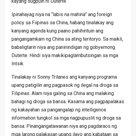
kayang sugpuin ni Duterte.
Ipinahayag niya na “labis na mahina” ang foreign
policy sa Fiipinas sa China, habang tinalakay ang
kanyang agenda kung paano pahihintuin ang
pangangamkam ng China sa ating teritoryo. Sa maikli,
babaligtarin niya ang paninindigan ng gobyernong
Duterte. Hindi siya makikipaglambutsingan sa mga
Intsik.
Tinalakay ni Sonny Trilanes ang kanyang programa
upang patigilin ang pagpasok ng ilegal na droga sa
Filipinas. Alam niya galing sa China ang malaking
bahagi ng droga sa bansa. Kasama ang pagpapalakas
ng kakayahan sa pangangalap ng intelligence
information tungkol sa mga nagpupuslit ng droga sa
bansa. Pinangangatawanan niya ang pagdaraos ng
mga larong palakasan upang ilayo ang kabataan sa