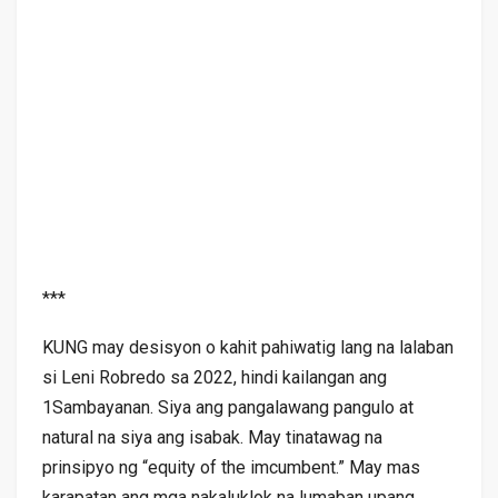
***
KUNG may desisyon o kahit pahiwatig lang na lalaban
si Leni Robredo sa 2022, hindi kailangan ang
1Sambayanan. Siya ang pangalawang pangulo at
natural na siya ang isabak. May tinatawag na
prinsipyo ng “equity of the imcumbent.” May mas
karapatan ang mga nakaluklok na lumaban upang