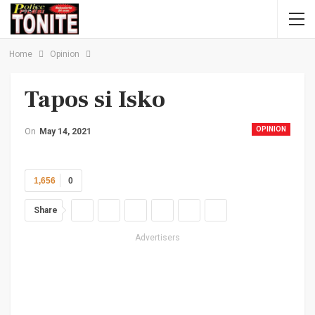
Home
Opinion
Tapos si Isko
OPINION
On
May 14, 2021
1,656
0
Share
Advertisers