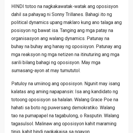
HINDI totoo na nagkakawatak-watak ang oposisyon
dahil sa pahayag ni Sonny Trillanes. Bahagi ito ng
political dynamics upang maklaro kung ano talaga ang
posisyon ng bawat isa. Tanging ang mga patay na
organisasyon ang walang dynamics. Patunay na
buhay na buhay ang hanay ng oposisyon. Patunay ang
mga reaksyon ng mga netizen na itinuturing ang mga
sarili bilang bahagi ng oposisyon. May mga
sumasang-ayon at may tumututol.
Patuloy na umiinog ang oposisyon. Ngunit may isang
kalatas ang aming napapansin: Isa ang kandidato ng
totoong oposisyon sa halalan. Walang Grace Poe na
hahati sa boto ng puwersang demokratiko. Walang
tao na pumapapel na tagabulong, o Rasputin. Walang
tagasulsol. Malinaw ang oposisyon kahit maraming
tinig, kahit hindi nagkakaisa sa ngayon.