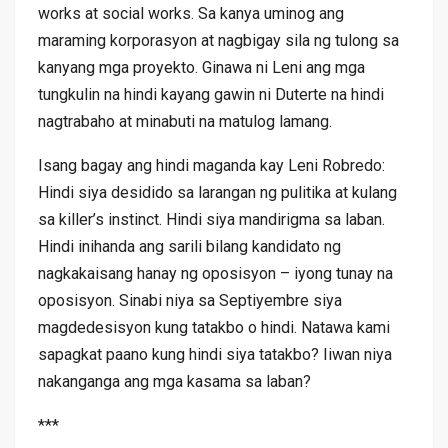
works at social works. Sa kanya uminog ang
maraming korporasyon at nagbigay sila ng tulong sa
kanyang mga proyekto. Ginawa ni Leni ang mga
tungkulin na hindi kayang gawin ni Duterte na hindi
nagtrabaho at minabuti na matulog lamang.
Isang bagay ang hindi maganda kay Leni Robredo:
Hindi siya desidido sa larangan ng pulitika at kulang
sa killer’s instinct. Hindi siya mandirigma sa laban.
Hindi inihanda ang sarili bilang kandidato ng
nagkakaisang hanay ng oposisyon – iyong tunay na
oposisyon. Sinabi niya sa Septiyembre siya
magdedesisyon kung tatakbo o hindi. Natawa kami
sapagkat paano kung hindi siya tatakbo? Iiwan niya
nakanganga ang mga kasama sa laban?
***