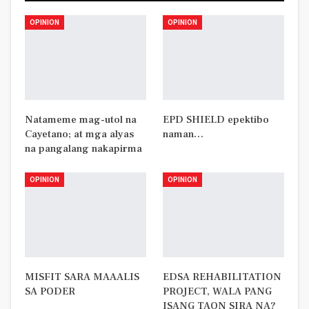
OPINION
OPINION
Natameme mag-utol na
EPD SHIELD epektibo
Cayetano; at mga alyas
naman…
na pangalang nakapirma
OPINION
OPINION
MISFIT SARA MAAALIS
EDSA REHABILITATION
SA PODER
PROJECT, WALA PANG
ISANG TAON SIRA NA?