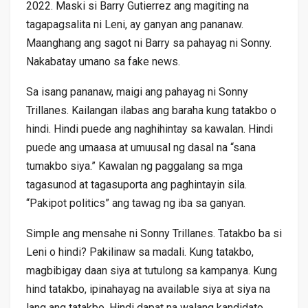
2022. Maski si Barry Gutierrez ang magiting na
tagapagsalita ni Leni, ay ganyan ang pananaw.
Maanghang ang sagot ni Barry sa pahayag ni Sonny.
Nakabatay umano sa fake news.
Sa isang pananaw, maigi ang pahayag ni Sonny
Trillanes. Kailangan ilabas ang baraha kung tatakbo o
hindi. Hindi puede ang naghihintay sa kawalan. Hindi
puede ang umaasa at umuusal ng dasal na “sana
tumakbo siya.” Kawalan ng paggalang sa mga
tagasunod at tagasuporta ang paghintayin sila.
“Pakipot politics” ang tawag ng iba sa ganyan.
Simple ang mensahe ni Sonny Trillanes. Tatakbo ba si
Leni o hindi? Pakilinaw sa madali. Kung tatakbo,
magbibigay daan siya at tutulong sa kampanya. Kung
hind tatakbo, ipinahayag na available siya at siya na
lang ang tatakbo. Hindi dapat na walang kandidato