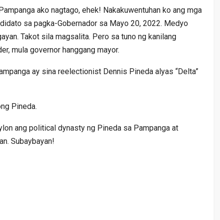
 Pampanga ako nagtago, ehek! Nakakuwentuhan ko ang mga
ndidato sa pagka-Gobernador sa Mayo 20, 2022. Medyo
yan. Takot sila magsalita. Pero sa tuno ng kanilang
ider, mula governor hanggang mayor.
mpanga ay sina reelectionist Dennis Pineda alyas “Delta”
ong Pineda.
lon ang political dynasty ng Pineda sa Pampanga at
gan. Subaybayan!