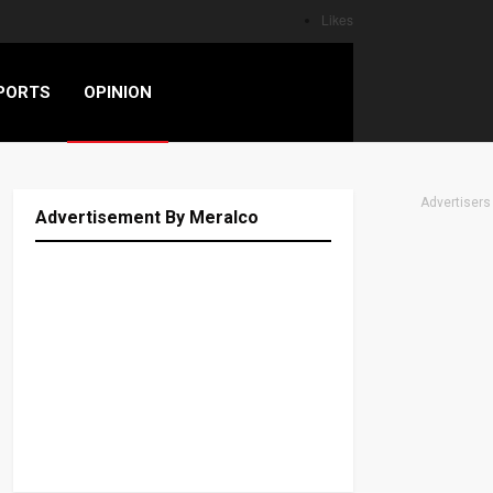
Likes
PORTS
OPINION
Advertisers
Advertisement By Meralco