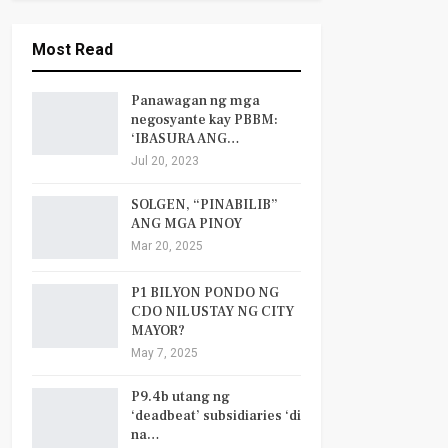
Most Read
Panawagan ng mga
negosyante kay PBBM:
‘IBASURA ANG…
Jul 20, 2023
SOLGEN, “PINABILIB”
ANG MGA PINOY
Mar 20, 2025
P1 BILYON PONDO NG
CDO NILUSTAY NG CITY
MAYOR?
May 7, 2025
P9.4b utang ng
‘deadbeat’ subsidiaries ‘di
na…