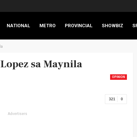
NATIONAL
METRO
PROVINCIAL
SHOWBIZ
S
la
RIGADE
Lopez sa Maynila
OPINION
321
0
Advertisers