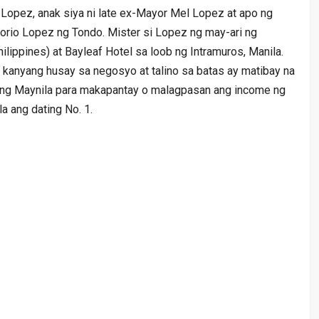
 Lopez, anak siya ni late ex-Mayor Mel Lopez at apo ng
orio Lopez ng Tondo. Mister si Lopez ng may-ari ng
lippines) at Bayleaf Hotel sa loob ng Intramuros, Manila.
 kanyang husay sa negosyo at talino sa batas ay matibay na
 ang Maynila para makapantay o malagpasan ang income ng
a ang dating No. 1.