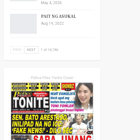
May 4, 2026
PAIT NG ASUKAL
Aug 19, 2022
PREV
NEXT
1 of 14,746
- Police Files Tonite Cover -