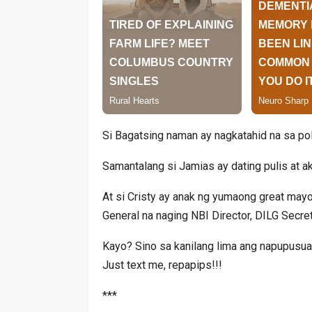
Si Bagatsing naman ay nagkatahid na sa pol
Samantalang si Jamias ay dating pulis at ak
At si Cristy ay anak ng yumaong great mayor
General na naging NBI Director, DILG Secre
Kayo? Sino sa kanilang lima ang napupusua
Just text me, repapips!!!
***