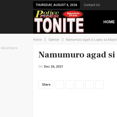
THURSDAY, AUGUST 6, 2026
Contact Us
HOME
Home
Opinion
Namumuro agad si Lopez sa Mayni
TXT B
Advertisers
Namumuro agad si 
On
Dec 26, 2021
Share