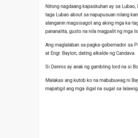
Nitong nagdaang kapaskuhan ay sa Lubao,
taga Lubao about sa napupusuan nilang ka
alanganin magsisagot ang aking mga ka-taga
pananalita, gusto na nila magpalit ng mga l
Ang maglalaban sa pagka-gobernador sa Pa
at Engr. Baylon, dating alkalde ng Candava.
Si Dennis ay anak ng gambling lord na si B
Malakas ang kutob ko na mabubuwag ni Bay
mapatigil ang mga iligal na sugal sa lalawi