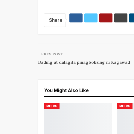
Share
PREV POST
Bading at dalagita pinagboksing ni Kagawad
You Might Also Like
METRO
METRO