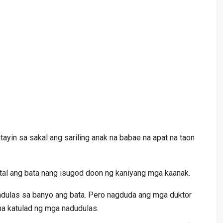
yin sa sakal ang sariling anak na babae na apat na taon
pital ang bata nang isugod doon ng kaniyang mga kaanak.
nadulas sa banyo ang bata. Pero nagduda ang mga duktor
na katulad ng mga nadudulas.