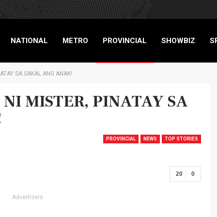
NATIONAL
METRO
PROVINCIAL
SHOWBIZ
S
ATAY SA SAKAL ANG ANAK!
RIGADE
I MISTER, PINATAY SA
!
PROVINCIAL
NEWS
TOP STORIES
20
0
Advertisers