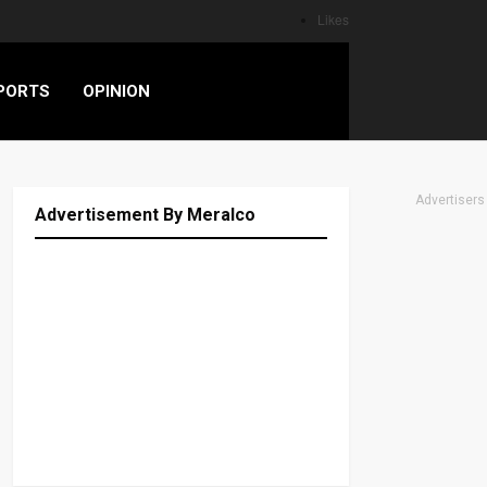
Likes
PORTS
OPINION
Advertisers
Advertisement By Meralco