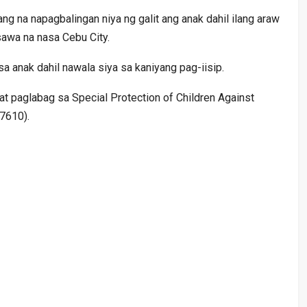
ng na napagbalingan niya ng galit ang anak dahil ilang araw
sawa na nasa Cebu City.
a anak dahil nawala siya sa kaniyang pag-iisip.
t paglabag sa Special Protection of Children Against
 7610).