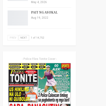
May 4, 2026
PAIT NG ASUKAL
Aug 19, 2022
PREV
NEXT
1 of 14,752
- Police Files Tonite Cover -