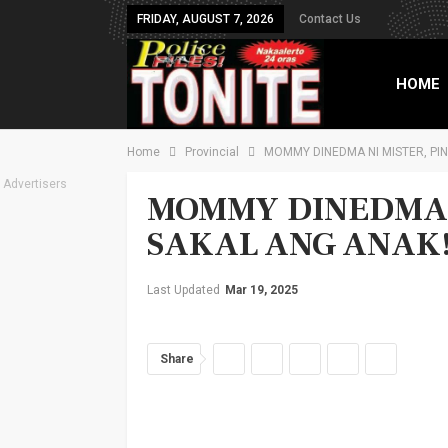
FRIDAY, AUGUST 7, 2026
Contact Us
HOME
Home
Provincial
MOMMY DINEDMA NI MISTER, PIN
TXT B
Advertisers
MOMMY DINEDMA N
SAKAL ANG ANAK
Last Updated
Mar 19, 2025
Share