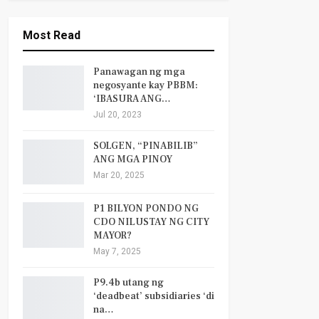
Most Read
Panawagan ng mga
negosyante kay PBBM:
‘IBASURA ANG…
Jul 20, 2023
SOLGEN, “PINABILIB”
ANG MGA PINOY
Mar 20, 2025
P1 BILYON PONDO NG
CDO NILUSTAY NG CITY
MAYOR?
May 7, 2025
P9.4b utang ng
‘deadbeat’ subsidiaries ‘di
na…