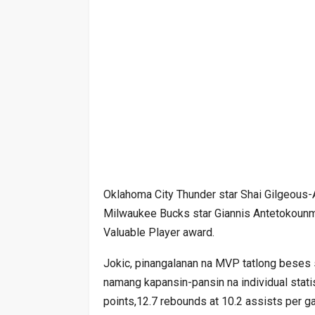
Oklahoma City Thunder star Shai Gilgeous-
Milwaukee Bucks star Giannis Antetokounm
Valuable Player award.
Jokic, pinangalanan na MVP tatlong beses s
namang kapansin-pansin na individual stati
points,12.7 rebounds at 10.2 assists per g