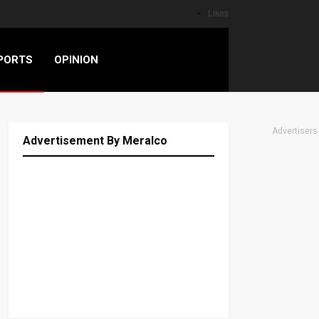
Likes
PORTS
OPINION
Advertisers
Advertisement By Meralco