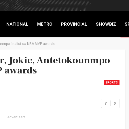
NATIONAL
METRO
PROVINCIAL
SHOWBIZ
S
ounmpo finalist sa NBA MVP awards
RIGADE
r, Jokic, Antetokounmpo
P awards
SPORTS
7
0
Advertisers