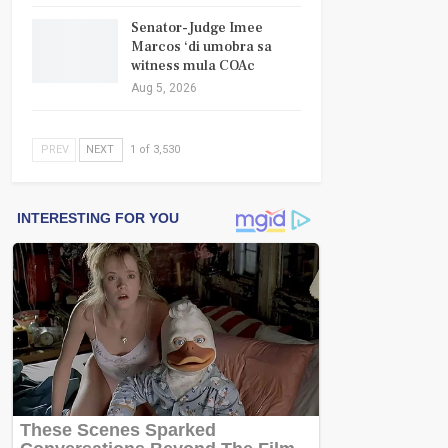
Senator-Judge Imee
Marcos ‘di umobra sa
witness mula COAc
Aug 5, 2026
PREV
NEXT
1 of 3,530