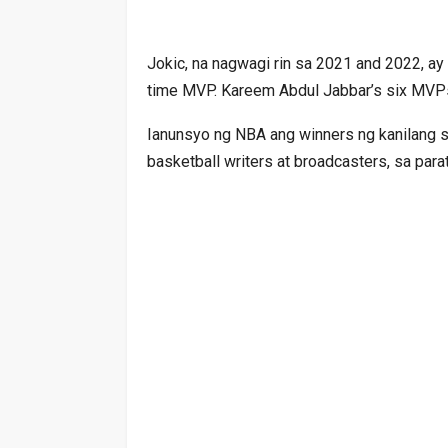
Jokic, na nagwagi rin sa 2021 and 2022, ay
time MVP. Kareem Abdul Jabbar’s six MVPs
Ianunsyo ng NBA ang winners ng kanilang s
basketball writers at broadcasters, sa para