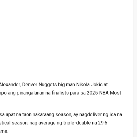
Alexander, Denver Nuggets big man Nikola Jokic at
po ang pinangalanan na finalists para sa 2025 NBA Most
a apat na taon nakaraang season, ay nagdeliver ng isa na
stical season, nag average ng triple-double na 29.6
ame.