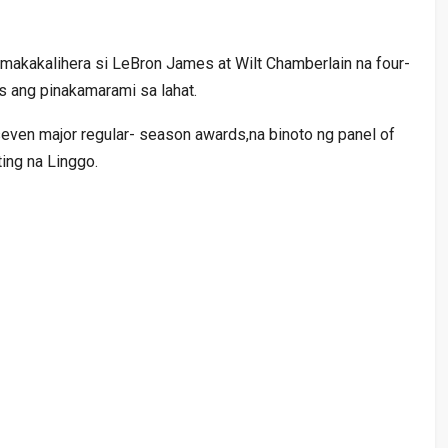
 makakalihera si LeBron James at Wilt Chamberlain na four-
 ang pinakamarami sa lahat.
even major regular- season awards,na binoto ng panel of
ting na Linggo.