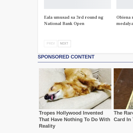
Eala umusad sa 3rd round ng
Obiena 
National Bank Open
medalya
PREV
NEXT