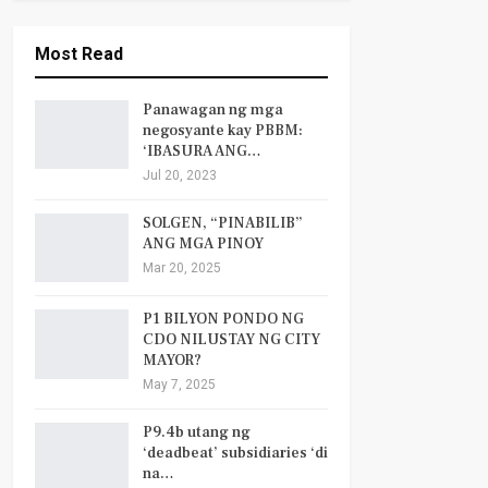
Most Read
Panawagan ng mga
negosyante kay PBBM:
‘IBASURA ANG…
Jul 20, 2023
SOLGEN, “PINABILIB”
ANG MGA PINOY
Mar 20, 2025
P1 BILYON PONDO NG
CDO NILUSTAY NG CITY
MAYOR?
May 7, 2025
P9.4b utang ng
‘deadbeat’ subsidiaries ‘di
na…