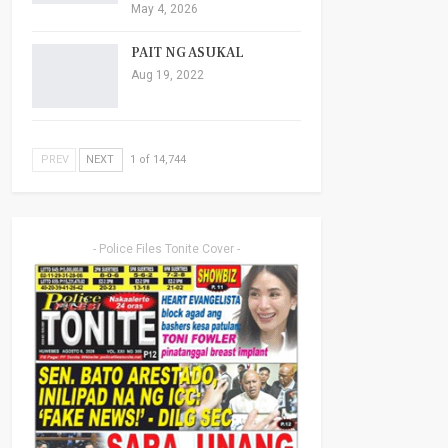
May 4, 2026
PAIT NG ASUKAL
Aug 19, 2022
PREV
NEXT
1 of 14,744
- Police Files Tonite Cover -