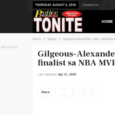
THURSDAY, AUGUST 6, 2026
Contact Us
HOME
Home
Sports
Gilgeous-Alexander, Jokic, Antetok
TXT B
Advertisers
Gilgeous-Alexande
finalist sa NBA MV
Last Updated
Apr 21, 2025
Share