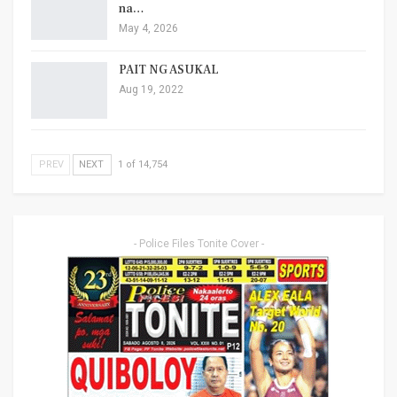
na…
May 4, 2026
PAIT NG ASUKAL
Aug 19, 2022
PREV
NEXT
1 of 14,754
- Police Files Tonite Cover -