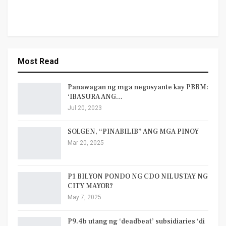
Most Read
Panawagan ng mga negosyante kay PBBM:
‘IBASURA ANG…
Jul 20, 2023
SOLGEN, “PINABILIB” ANG MGA PINOY
Mar 20, 2025
P1 BILYON PONDO NG CDO NILUSTAY NG
CITY MAYOR?
May 7, 2025
P9.4b utang ng ‘deadbeat’ subsidiaries ‘di