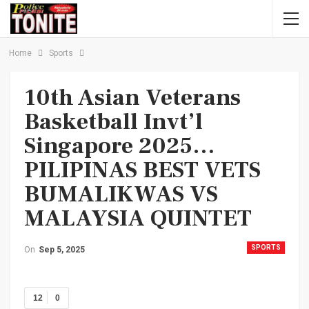
Home
Sports
10th Asian Veterans
Basketball Invt’l
Singapore 2025…
PILIPINAS BEST VETS
BUMALIKWAS VS
MALAYSIA QUINTET
SPORTS
On
Sep 5, 2025
12
0