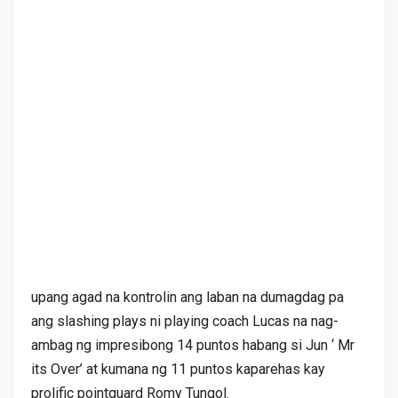
upang agad na kontrolin ang laban na dumagdag pa
ang slashing plays ni playing coach Lucas na nag-
ambag ng impresibong 14 puntos habang si Jun ‘ Mr
its Over’ at kumana ng 11 puntos kaparehas kay
prolific pointguard Romy Tungol.