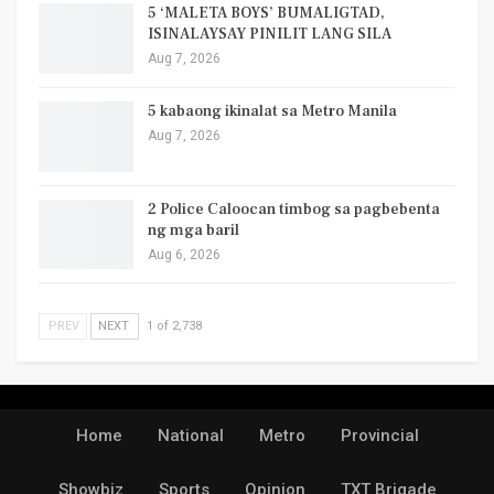
5 ‘MALETA BOYS’ BUMALIGTAD,
ISINALAYSAY PINILIT LANG SILA
Aug 7, 2026
5 kabaong ikinalat sa Metro Manila
Aug 7, 2026
2 Police Caloocan timbog sa pagbebenta
ng mga baril
Aug 6, 2026
PREV
NEXT
1 of 2,738
Home
National
Metro
Provincial
Showbiz
Sports
Opinion
TXT Brigade