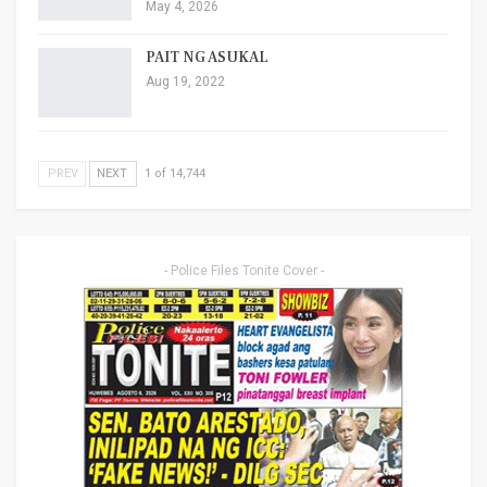
May 4, 2026
PAIT NG ASUKAL
Aug 19, 2022
PREV
NEXT
1 of 14,744
- Police Files Tonite Cover -