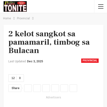
Home
Provincial
2 kelot sangkot sa
pamamaril, timbog sa
Bulacan
PROVINCIAL
Last Updated
Dec 3, 2025
12
0
Share
Advertisers