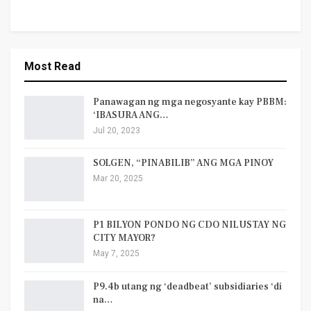
Most Read
Panawagan ng mga negosyante kay PBBM:
‘IBASURA ANG…
Jul 20, 2023
SOLGEN, “PINABILIB” ANG MGA PINOY
Mar 20, 2025
P1 BILYON PONDO NG CDO NILUSTAY NG
CITY MAYOR?
May 7, 2025
P9.4b utang ng ‘deadbeat’ subsidiaries ‘di
na…