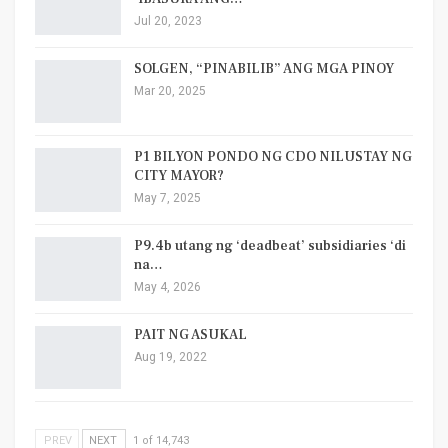
Jul 20, 2023
SOLGEN, “PINABILIB” ANG MGA PINOY
Mar 20, 2025
P1 BILYON PONDO NG CDO NILUSTAY NG
CITY MAYOR?
May 7, 2025
P9.4b utang ng ‘deadbeat’ subsidiaries ‘di
na…
May 4, 2026
PAIT NG ASUKAL
Aug 19, 2022
PREV
NEXT
1 of 14,743