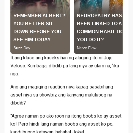
Ibang klase ang kaseksihan ng alagang ito ni Jojo
Veloso. Kumbaga, dibdib pa lang niya ay ulam na, ‘ika
nga.
Ano ang magiging reaction niya kapag sasabihang
asset niya sa showbiz ang kanyang malulusog na
dibdib?
“Agree naman po ako roon na itong boobs ko ay asset
ko! Pero hindi lang naman boobs ang asset ko po,
kundi buong katawan, hahaha! Joke!