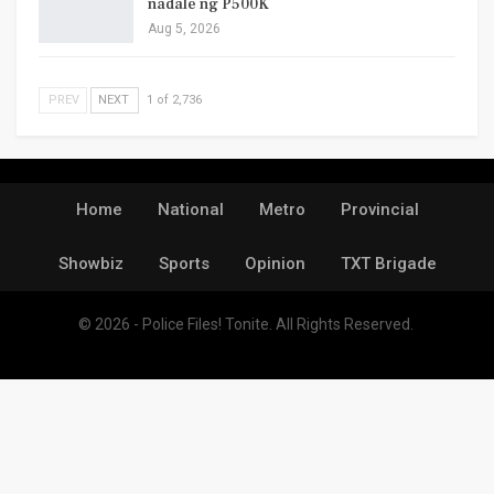
nadale ng P500K
Aug 5, 2026
PREV
NEXT
1 of 2,736
Home
National
Metro
Provincial
Showbiz
Sports
Opinion
TXT Brigade
© 2026 - Police Files! Tonite. All Rights Reserved.