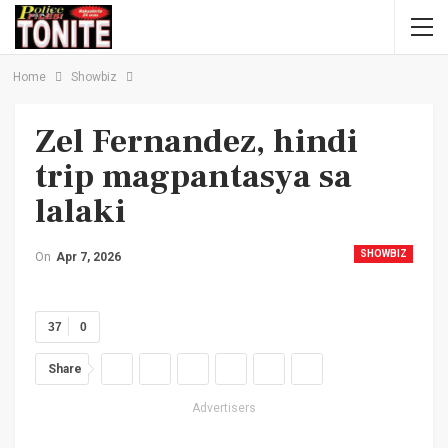
Home
Showbiz
Zel Fernandez, hindi
trip magpantasya sa
lalaki
SHOWBIZ
On
Apr 7, 2026
37
0
Share
Advertisers