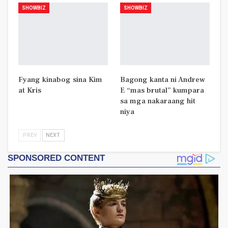
SHOWBIZ
SHOWBIZ
Fyang kinabog sina Kim
Bagong kanta ni Andrew
at Kris
E “mas brutal” kumpara
sa mga nakaraang hit
niya
PREV
NEXT