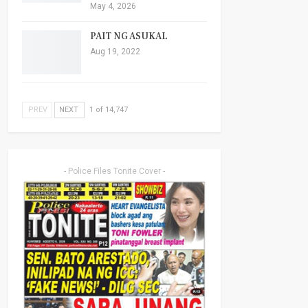
May 4, 2026
PAIT NG ASUKAL
Aug 19, 2022
PREV
NEXT
1 of 14,747
- Police Files Tonite Cover -