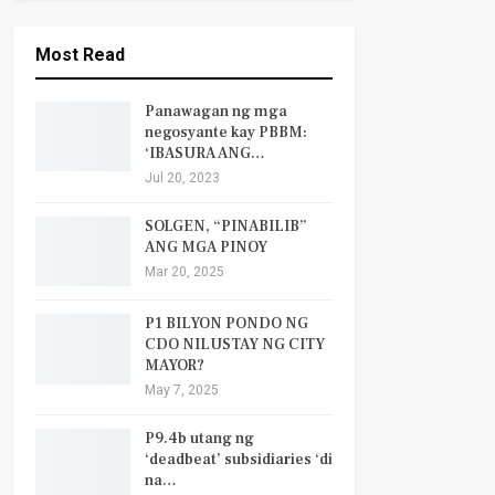
Most Read
Panawagan ng mga
negosyante kay PBBM:
‘IBASURA ANG…
Jul 20, 2023
SOLGEN, “PINABILIB”
ANG MGA PINOY
Mar 20, 2025
P1 BILYON PONDO NG
CDO NILUSTAY NG CITY
MAYOR?
May 7, 2025
P9.4b utang ng
‘deadbeat’ subsidiaries ‘di
na…