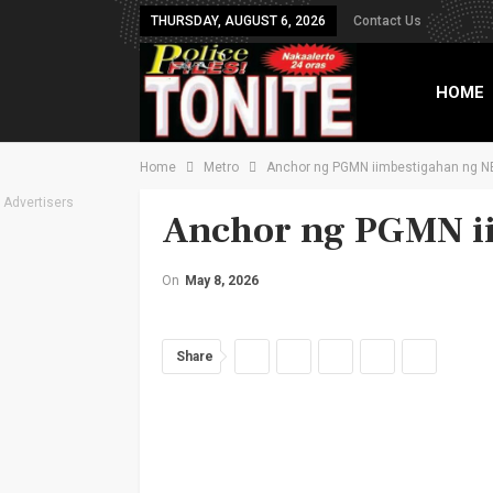
THURSDAY, AUGUST 6, 2026
Contact Us
HOME
Home
Metro
Anchor ng PGMN iimbestigahan ng N
TXT B
Advertisers
Anchor ng PGMN i
On
May 8, 2026
Share