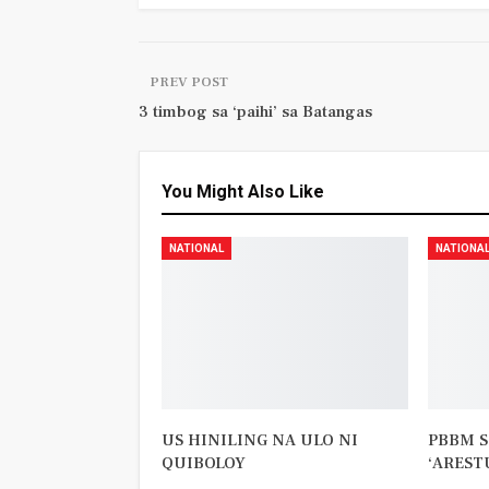
PREV POST
3 timbog sa ‘paihi’ sa Batangas
You Might Also Like
NATIONAL
NATIONA
US HINILING NA ULO NI
PBBM S
QUIBOLOY
‘AREST