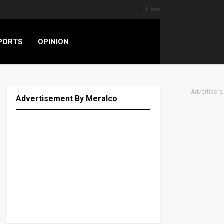
Likes
PORTS
OPINION
Advertisers
Advertisement By Meralco