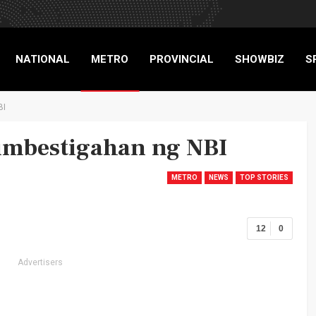
NATIONAL
METRO
PROVINCIAL
SHOWBIZ
S
BI
RIGADE
imbestigahan ng NBI
METRO
NEWS
TOP STORIES
12
0
Advertisers