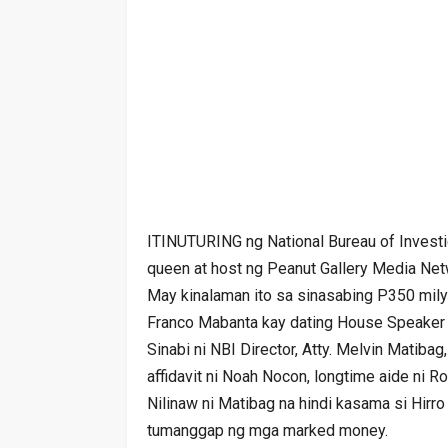
ITINUTURING ng National Bureau of Investiga
queen at host ng Peanut Gallery Media Ne
May kinalaman ito sa sinasabing P350 mil
Franco Mabanta kay dating House Speaker
Sinabi ni NBI Director, Atty. Melvin Matibag,
affidavit ni Noah Nocon, longtime aide ni R
Nilinaw ni Matibag na hindi kasama si Hirro
tumanggap ng mga marked money.