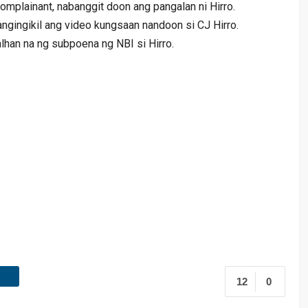
complainant, nabanggit doon ang pangalan ni Hirro.
pangingikil ang video kungsaan nandoon si CJ Hirro.
lhan na ng subpoena ng NBI si Hirro.
12
0