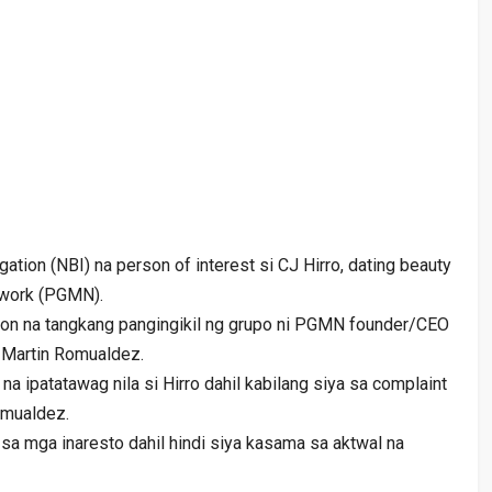
tion (NBI) na person of interest si CJ Hirro, dating beauty
twork (PGMN).
yon na tangkang pangingikil ng grupo ni PGMN founder/CEO
 Martin Romualdez.
 na ipatatawag nila si Hirro dahil kabilang siya sa complaint
omualdez.
 sa mga inaresto dahil hindi siya kasama sa aktwal na