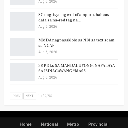
Aug 6, 2026
SC nag-isyu ng writ of amparo, habeas
data sa na-red tag na…
Aug 6, 2026
MMDA nagpasaklolo sa NBI sa text scam
sa NCAP
Aug 6, 2026
38 PDLs SA MANDALUYONG, NAPALAYA
SA ISINAGAWANG “MASS…
Aug 6, 2026
PREV
NEXT
1 of 2,737
Home
National
Metro
Provincial