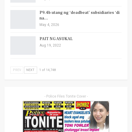
P9.4b utang ng ‘deadbeat’ subsidiaries ‘di
na…
May 4, 2026
PAIT NG ASUKAL
Aug 19, 2022
PREV
NEXT
1 of 14,748
- Police Files Tonite Cover -