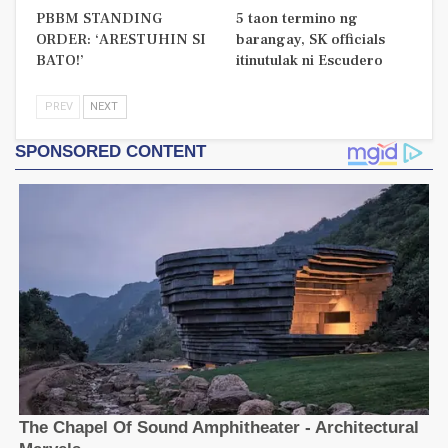
PBBM STANDING
5 taon termino ng
ORDER: ‘ARESTUHIN SI
barangay, SK officials
BATO!’
itinutulak ni Escudero
PREV
NEXT