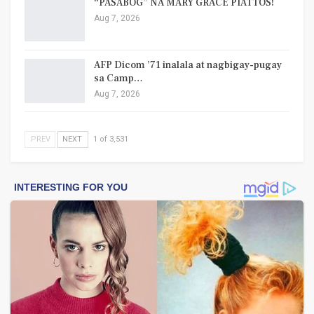
“PASABOG” NA MARY GRACE PIATTOS!
Aug 7, 2026
AFP Dicom ’71 inalala at nagbigay-pugay
sa Camp…
Aug 7, 2026
PREV
NEXT
1 of 3,531