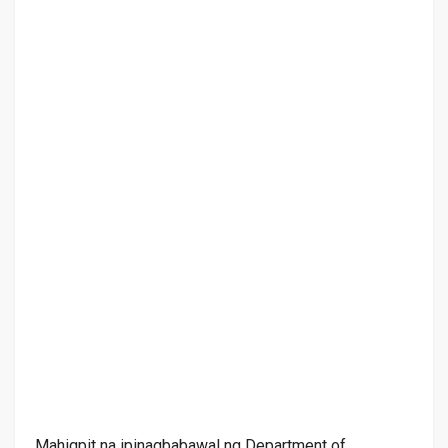
Mahigpit na ipinagbabawal ng Department of