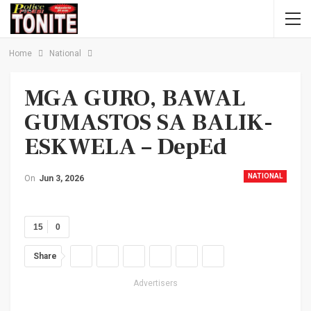
Home
National
MGA GURO, BAWAL
GUMASTOS SA BALIK-
ESKWELA – DepEd
NATIONAL
On
Jun 3, 2026
15
0
Share
Advertisers