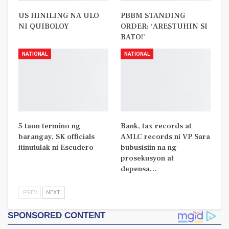
US HINILING NA ULO
PBBM STANDING
NI QUIBOLOY
ORDER: ‘ARESTUHIN SI
BATO!’
NATIONAL
NATIONAL
5 taon termino ng
Bank, tax records at
barangay, SK officials
AMLC records ni VP Sara
itinutulak ni Escudero
bubusisiin na ng
prosekusyon at
depensa…
PREV
NEXT