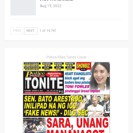
Aug 19, 2022
PREV
NEXT
1 of 14,747
- Police Files Tonite Cover -