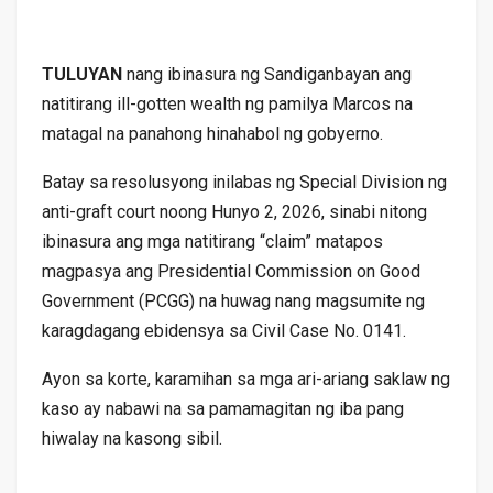
TULUYAN
nang ibinasura ng Sandiganbayan ang
natitirang ill-gotten wealth ng pamilya Marcos na
matagal na panahong hinahabol ng gobyerno.
Batay sa resolusyong inilabas ng Special Division ng
anti-graft court noong Hunyo 2, 2026, sinabi nitong
ibinasura ang mga natitirang “claim” matapos
magpasya ang Presidential Commission on Good
Government (PCGG) na huwag nang magsumite ng
karagdagang ebidensya sa Civil Case No. 0141.
Ayon sa korte, karamihan sa mga ari-ariang saklaw ng
kaso ay nabawi na sa pamamagitan ng iba pang
hiwalay na kasong sibil.