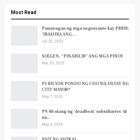
Most Read
Panawagan ng mga negosyante kay PBBM:
‘IBASURA ANG…
Jul 20, 2023
SOLGEN, “PINABILIB” ANG MGA PINOY
Mar 20, 2025
P1 BILYON PONDO NG CDO NILUSTAY NG
CITY MAYOR?
May 7, 2025
P9.4b utang ng ‘deadbeat’ subsidiaries ‘di
na…
May 4, 2026
PAIT NG ASUKAL