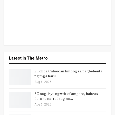
Latest In The Metro
2 Police Caloocan timbog sa pagbebenta
ng mga baril
Aug 6, 2026
SC nag-isyu ng writ of amparo, habeas
data sa na-red tag na…
Aug 6, 2026