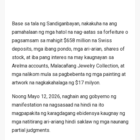
Base sa tala ng Sandiganbayan, nakakuha na ang
pamahalaan ng mga hatol na nag-aatas sa forfeiture o
pagsamsam sa mahigit $658 million na Swiss
deposits, mga ibang pondo, mga ari-arian, shares of
stock, at iba pang interes na may kaugnayan sa
Arelma accounts, Malacañang Jewelry Collection, at
mga nalikom mula sa pagbebenta ng mga painting at
artwork na nagkakahalaga ng $17 milyon.
Noong Mayo 12, 2026, naghain ang gobyerno ng
manifestation na nagsasaad na hindi na ito
magpapakita ng karagdagang ebidensya kaugnay ng
mga natitirang ari-ariang hindi saklaw ng mga naunang
partial judgments.