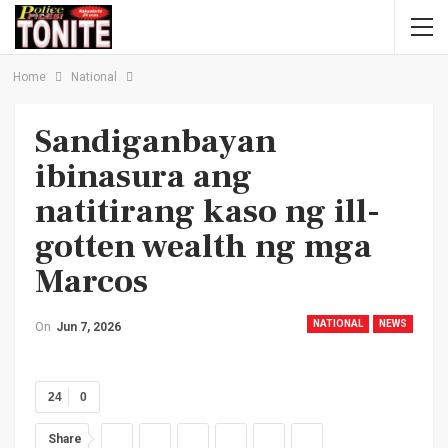
Home
National
Sandiganbayan
ibinasura ang
natitirang kaso ng ill-
gotten wealth ng mga
Marcos
NATIONAL
NEWS
On
Jun 7, 2026
24
0
Share