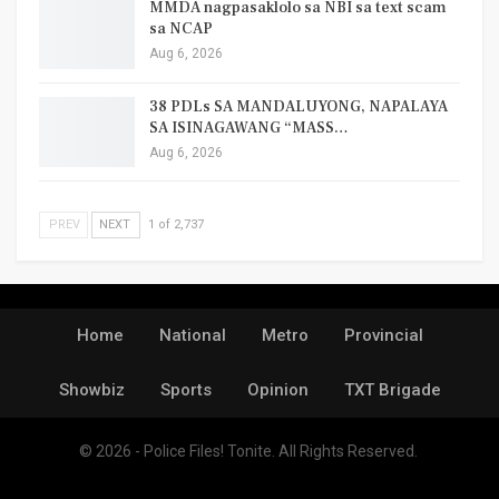
MMDA nagpasaklolo sa NBI sa text scam
sa NCAP
Aug 6, 2026
38 PDLs SA MANDALUYONG, NAPALAYA
SA ISINAGAWANG “MASS…
Aug 6, 2026
PREV
NEXT
1 of 2,737
Home
National
Metro
Provincial
Showbiz
Sports
Opinion
TXT Brigade
© 2026 - Police Files! Tonite. All Rights Reserved.