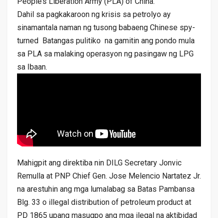
People’s Liberation Army (PLA) of China.
Dahil sa pagkakaroon ng krisis sa petrolyo ay
sinamantala naman ng tusong babaeng Chinese spy-
turned Batangas pulitiko na gamitin ang pondo mula
sa PLA sa malaking operasyon ng pasingaw ng LPG
sa Ibaan.
Mahigpit ang direktiba nin DILG Secretary Jonvic
Remulla at PNP Chief Gen. Jose Melencio Nartatez Jr.
na arestuhin ang mga lumalabag sa Batas Pambansa
Blg. 33 o illegal distribution of petroleum product at
PD 1865 upang masugpo ang mga ilegal na aktibidad