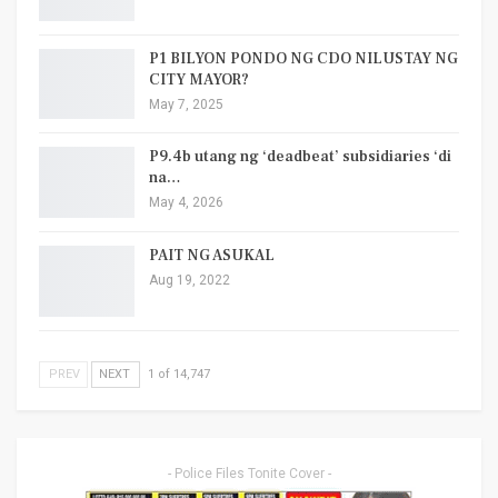
P1 BILYON PONDO NG CDO NILUSTAY NG
CITY MAYOR?
May 7, 2025
P9.4b utang ng ‘deadbeat’ subsidiaries ‘di
na…
May 4, 2026
PAIT NG ASUKAL
Aug 19, 2022
PREV
NEXT
1 of 14,747
- Police Files Tonite Cover -