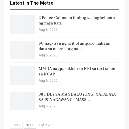
Latest In The Metro
2 Police Caloocan timbog sa pagbebenta
ng mga baril
Aug 6, 2026
SC nag-isyu ng writ of amparo, habeas
data sa na-red tag na…
Aug 6, 2026
MMDA nagpasaklolo sa NBI sa text scam
sa NCAP
Aug 6, 2026
38 PDLs SA MANDALUYONG, NAPALAYA
SA ISINAGAWANG “MASS…
Aug 6, 2026
PREV
NEXT
1 of 2,737