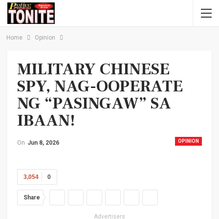
Home
Opinion
MILITARY CHINESE
SPY, NAG-OOPERATE
NG “PASINGAW” SA
IBAAN!
OPINION
On
Jun 8, 2026
3,054
0
Share
Advertisers