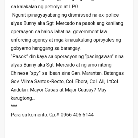
sa kalakalan ng petrolyo at LPG.
Ngunit ipinagyayabang ng dismissed na ex-police
alyas Bunny aka Sgt. Mercado na pasok ang kanilang
operasyon sa halos lahat na government law
enforcing agency at mga kinauukulang opisyales ng
gobyerno hanggang sa barangay.
“Pasok” din kaya sa operasyon ng “pasingawan” nina
alyas Bunny aka Sgt. Mercado at ng amo nitong
Chinese “spy” sa Ibaan sina Gen. Marantan, Batangas
Gov. Vilma Santos-Recto, Col. Ebora, Col. Ali, LtCol.
Andulan, Mayor Casas at Major Cuasay? May
karugtong…
***
Para sa komento: Cp.# 0966 406 6144