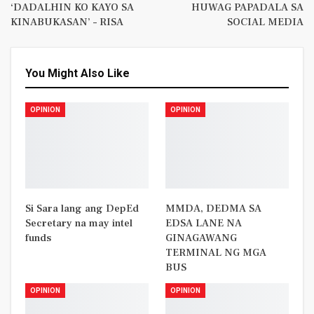
‘DADALHIN KO KAYO SA
HUWAG PAPADALA SA
KINABUKASAN’ – RISA
SOCIAL MEDIA
You Might Also Like
OPINION
OPINION
Si Sara lang ang DepEd
MMDA, DEDMA SA
Secretary na may intel
EDSA LANE NA
funds
GINAGAWANG
TERMINAL NG MGA
BUS
OPINION
OPINION