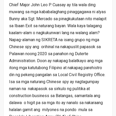
Chief Major John Leo P. Cuasay ay tila wala ding
muwang sa mga kababalaghang pinaggagawa ni alyas
Bunny aka Sgt. Mercado sa pinagkukutaan nito malapit
sa Ibaan Exit sa naturang bayan. Wala kaya talagang
kaalam-alam o nagkukunwari lang na walang alam?
Napag-alaman ng SIKRETA na isang grupo ng mga
Chinese spy ang orihinal na nakapuslit papasok sa
Palawan noong 2020 sa panahon ng Duterte
Administration. Doon ay nakapag balatkayo ang mga
itong mga katutubong Filipino at nakapag parehistro
din ng pekeng pangalan sa Local Civil Registry Office.
Isa sa mga naturang Chinese spy ay nagtagumpay
naman na nakapasok sa sirkulo ng pulitika at
construction business sa Batangas, samantala ang
dalawa o higit pa sa mga ito ay nanalo sa nakaraang
halalan gamit ang milyones na pondo mula sa