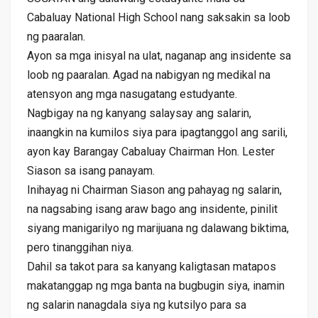
Cabaluay National High School nang saksakin sa loob
ng paaralan.
Ayon sa mga inisyal na ulat, naganap ang insidente sa
loob ng paaralan. Agad na nabigyan ng medikal na
atensyon ang mga nasugatang estudyante.
Nagbigay na ng kanyang salaysay ang salarin,
inaangkin na kumilos siya para ipagtanggol ang sarili,
ayon kay Barangay Cabaluay Chairman Hon. Lester
Siason sa isang panayam.
Inihayag ni Chairman Siason ang pahayag ng salarin,
na nagsabing isang araw bago ang insidente, pinilit
siyang manigarilyo ng marijuana ng dalawang biktima,
pero tinanggihan niya.
Dahil sa takot para sa kanyang kaligtasan matapos
makatanggap ng mga banta na bugbugin siya, inamin
ng salarin nanagdala siya ng kutsilyo para sa