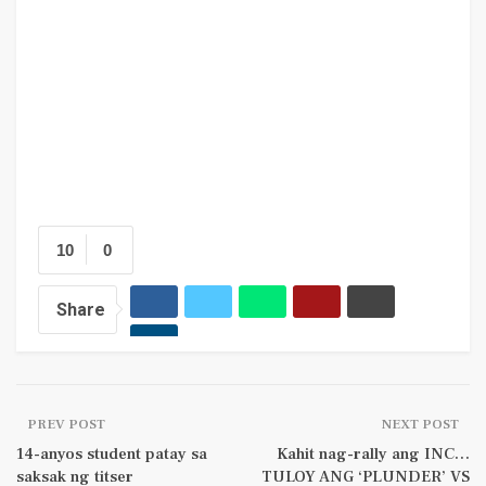
10
0
Share
PREV POST
NEXT POST
14-anyos student patay sa
Kahit nag-rally ang INC…
saksak ng titser
TULOY ANG ‘PLUNDER’ VS