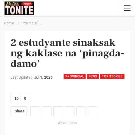
Home
Provincial
2 estudyante sinaksak
ng kaklase na ‘pinagda-
damo’
PROVINCIAL
NEWS
TOP STORIES
Last Updated
Jul 1, 2026
10
0
Share
Advertisers