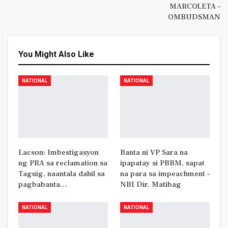
MARCOLETA –
OMBUDSMAN
You Might Also Like
NATIONAL
NATIONAL
Lacson: Imbestigasyon
Banta ni VP Sara na
ng PRA sa reclamation sa
ipapatay si PBBM, sapat
Taguig, naantala dahil sa
na para sa impeachment –
pagbabanta…
NBI Dir. Matibag
NATIONAL
NATIONAL