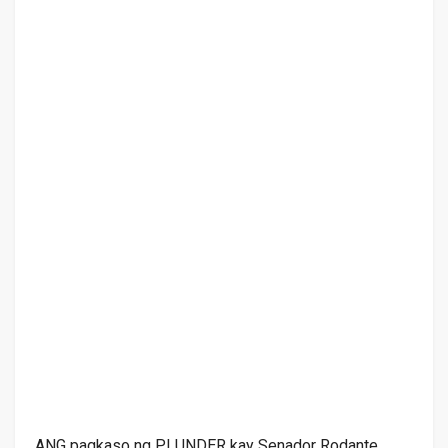
ANG pagkaso ng PLUNDER kay Senador Rodante