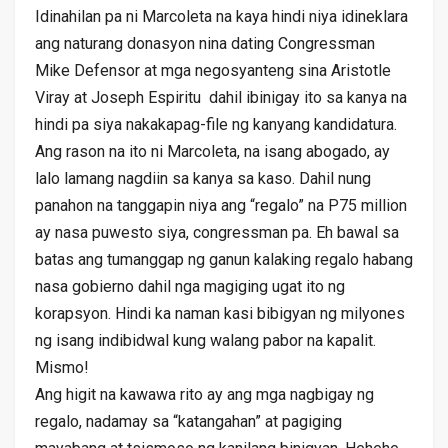
Idinahilan pa ni Marcoleta na kaya hindi niya idineklara
ang naturang donasyon nina dating Congressman
Mike Defensor at mga negosyanteng sina Aristotle
Viray at Joseph Espiritu dahil ibinigay ito sa kanya na
hindi pa siya nakakapag-file ng kanyang kandidatura.
Ang rason na ito ni Marcoleta, na isang abogado, ay
lalo lamang nagdiin sa kanya sa kaso. Dahil nung
panahon na tanggapin niya ang “regalo” na P75 million
ay nasa puwesto siya, congressman pa. Eh bawal sa
batas ang tumanggap ng ganun kalaking regalo habang
nasa gobierno dahil nga magiging ugat ito ng
korapsyon. Hindi ka naman kasi bibigyan ng milyones
ng isang indibidwal kung walang pabor na kapalit.
Mismo!
Ang higit na kawawa rito ay ang mga nagbigay ng
regalo, nadamay sa “katangahan” at pagiging