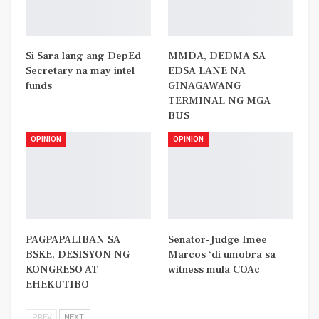
Si Sara lang ang DepEd
MMDA, DEDMA SA
Secretary na may intel
EDSA LANE NA
funds
GINAGAWANG
TERMINAL NG MGA
BUS
OPINION
OPINION
PAGPAPALIBAN SA
Senator-Judge Imee
BSKE, DESISYON NG
Marcos ‘di umobra sa
KONGRESO AT
witness mula COAc
EHEKUTIBO
PREV
NEXT