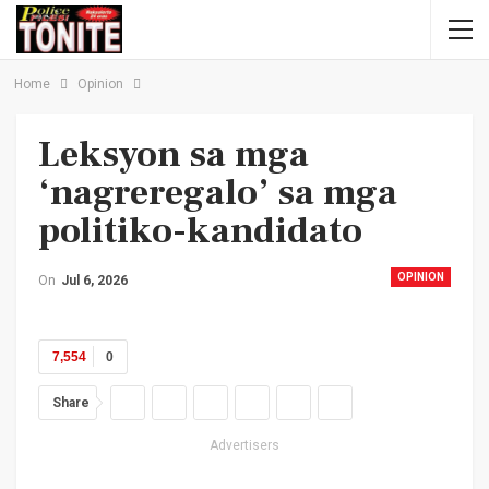
Home
Opinion
Leksyon sa mga
‘nagreregalo’ sa mga
politiko-kandidato
OPINION
On
Jul 6, 2026
7,554
0
Share
Advertisers