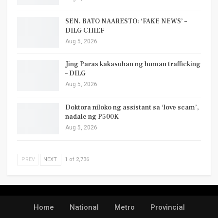
SEN. BATO NAARESTO: ‘FAKE NEWS’ –
DILG CHIEF
Aug 5, 2026
Jing Paras kakasuhan ng human trafficking
– DILG
Aug 5, 2026
Doktora niloko ng assistant sa ‘love scam’,
nadale ng P500K
Aug 5, 2026
PREV
NEXT
1 of 2,736
Home
National
Metro
Provincial