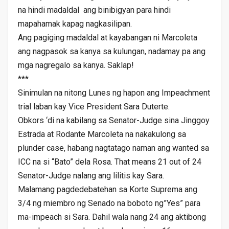
na hindi madaldal ang binibigyan para hindi
mapahamak kapag nagkasilipan.
Ang pagiging madaldal at kayabangan ni Marcoleta
ang nagpasok sa kanya sa kulungan, nadamay pa ang
mga nagregalo sa kanya. Saklap!
***
Sinimulan na nitong Lunes ng hapon ang Impeachment
trial laban kay Vice President Sara Duterte.
Obkors ‘di na kabilang sa Senator-Judge sina Jinggoy
Estrada at Rodante Marcoleta na nakakulong sa
plunder case, habang nagtatago naman ang wanted sa
ICC na si “Bato” dela Rosa. That means 21 out of 24
Senator-Judge nalang ang lilitis kay Sara.
Malamang pagdedebatehan sa Korte Suprema ang
3/4 ng miembro ng Senado na boboto ng”Yes” para
ma-impeach si Sara. Dahil wala nang 24 ang aktibong