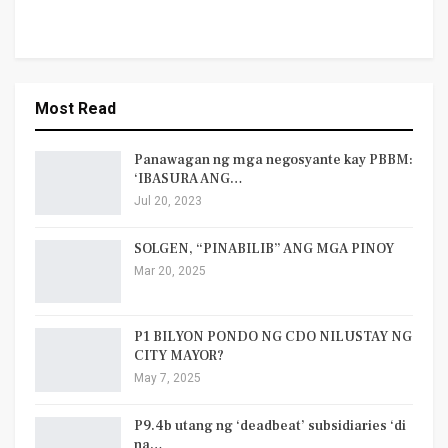
Most Read
Panawagan ng mga negosyante kay PBBM:
‘IBASURA ANG…
Jul 20, 2023
SOLGEN, “PINABILIB” ANG MGA PINOY
Mar 20, 2025
P1 BILYON PONDO NG CDO NILUSTAY NG
CITY MAYOR?
May 7, 2025
P9.4b utang ng ‘deadbeat’ subsidiaries ‘di
na…