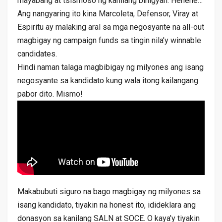
mayabang at tsismoso ng kanilang binigyan. Hehehe…
Ang nangyaring ito kina Marcoleta, Defensor, Viray at
Espiritu ay malaking aral sa mga negosyante na all-out
magbigay ng campaign funds sa tingin nila’y winnable
candidates.
Hindi naman talaga magbibigay ng milyones ang isang
negosyante sa kandidato kung wala itong kailangang
pabor dito. Mismo!
Makabubuti siguro na bago magbigay ng milyones sa
isang kandidato, tiyakin na honest ito, idideklara ang
donasyon sa kanilang SALN at SOCE. O kaya’y tiyakin