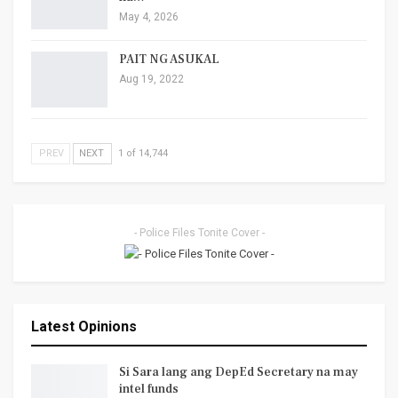
May 4, 2026
PAIT NG ASUKAL
Aug 19, 2022
PREV
NEXT
1 of 14,744
- Police Files Tonite Cover -
Latest Opinions
Si Sara lang ang DepEd Secretary na may
intel funds