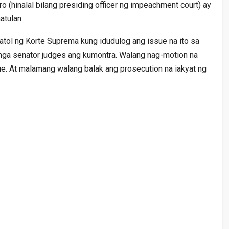
ro (hinalal bilang presiding officer ng impeachment court) ay
atulan.
atol ng Korte Suprema kung idudulog ang issue na ito sa
sa mga senator judges ang kumontra. Walang nag-motion na
e. At malamang walang balak ang prosecution na iakyat ng