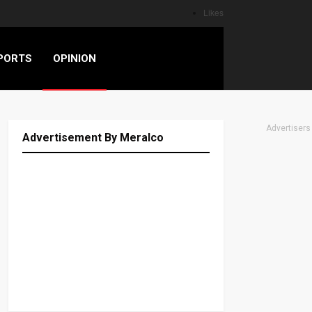
Likes
PORTS
OPINION
Advertisers
Advertisement By Meralco