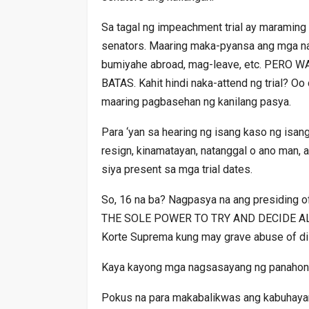
Sa tagal ng impeachment trial ay maraming
senators. Maaring maka-pyansa ang mga na
bumiyahe abroad, mag-leave, etc. PER
BATAS. Kahit hindi naka-attend ng trial? Oo
maaring pagbasehan ng kanilang pasya.
Para ‘yan sa hearing ng isang kaso ng isang 
resign, kinamatayan, natanggal o ano man, 
siya present sa mga trial dates.
So, 16 na ba? Nagpasya na ang presiding o
THE SOLE POWER TO TRY AND DECIDE AL
Korte Suprema kung may grave abuse of dis
Kaya kayong mga nagsasayang ng panahon at
Pokus na para makabalikwas ang kabuha