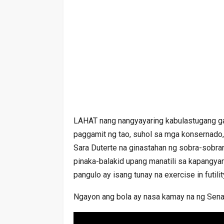
LAHAT nang nangyayaring kabulastugang g
paggamit ng tao, suhol sa mga konsernado
Sara Duterte na ginastahan ng sobra-sobra
pinaka-balakid upang manatili sa kapangyar
pangulo ay isang tunay na exercise in futili
Ngayon ang bola ay nasa kamay na ng Sena