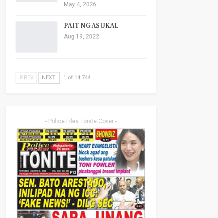
May 4, 2026
PAIT NG ASUKAL
Aug 19, 2022
PREV
NEXT
1 of 14,744
- Police Files Tonite Cover -