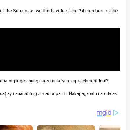
of the Senate ay two thirds vote of the 24 members of the
senator judges nung nagsimula ‘yun impeachment trial?
osa) ay nananatiling senador pa rin. Nakapag-oath na sila as