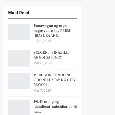
Most Read
Panawagan ng mga
negosyante kay PBBM:
‘IBASURA ANG…
Jul 20, 2023
SOLGEN, “PINABILIB”
ANG MGA PINOY
Mar 20, 2025
P1 BILYON PONDO NG
CDO NILUSTAY NG CITY
MAYOR?
May 7, 2025
P9.4b utang ng
‘deadbeat’ subsidiaries ‘di
na…