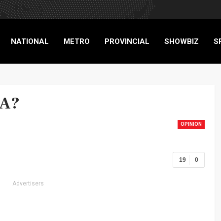
NATIONAL
METRO
PROVINCIAL
SHOWBIZ
S
RIGADE
RA?
OPINION
19
0
Advertisers