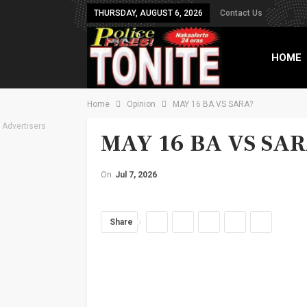
THURSDAY, AUGUST 6, 2026
Contact Us
HOME
Home
Opinion
MAY 16 BA VS SARA?
TXT B
Advertisers
MAY 16 BA VS SA
On
Jul 7, 2026
Share