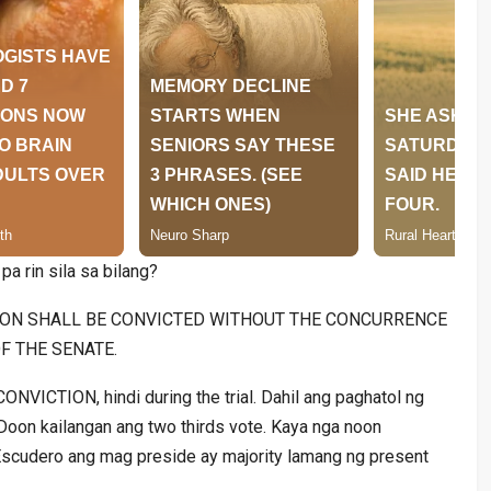
pa rin sila sa bilang?
PERSON SHALL BE CONVICTED WITHOUT THE CONCURRENCE
F THE SENATE.
CTION, hindi during the trial. Dahil ang paghatol ng
Doon kailangan ang two thirds vote. Kaya nga noon
Escudero ang mag preside ay majority lamang ng present