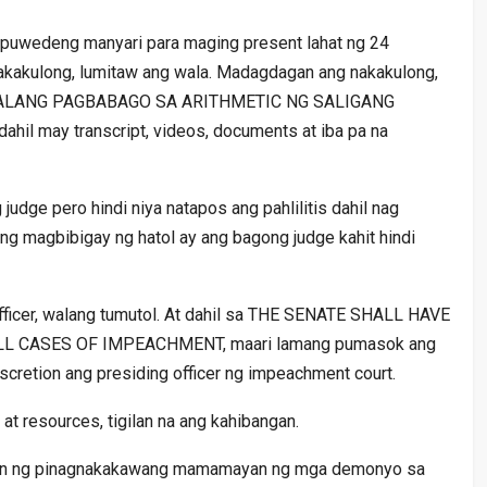
 puwedeng manyari para maging present lahat ng 24
kakulong, lumitaw ang wala. Madagdagan ang nakakulong,
O WALANG PAGBABAGO SA ARITHMETIC NG SALIGANG
 dahil may transcript, videos, documents at iba pa na
judge pero hindi niya natapos ang pahlilitis dahil nag
ang magbibigay ng hatol ay ang bagong judge kahit hindi
fficer, walang tumutol. At dahil sa THE SENATE SHALL HAVE
L CASES OF IMPEACHMENT, maari lamang pumasok ang
cretion ang presiding officer ng impeachment court.
 resources, tigilan na ang kahibangan.
yan ng pinagnakakawang mamamayan ng mga demonyo sa