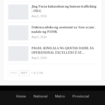
Jing Paras kakasuhan ng human trafficking
– DILG
Aug 5, 2026
Doktora niloko ng assistant sa ‘love scam’,
nadale ng P500K
Aug 5, 2026
PAGSS, KINILALA NG QANTAS DAHIL SA
OPERATIONAL EXCELLENCE AT…
Aug 5, 2026
PREV
NEXT
1 of 2,736
Home
National
Metro
Provincial