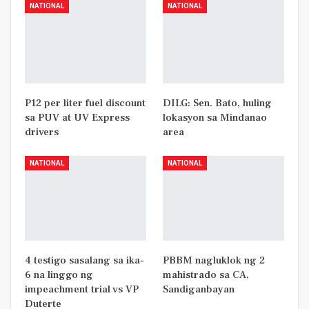
NATIONAL
NATIONAL
P12 per liter fuel discount
DILG: Sen. Bato, huling
sa PUV at UV Express
lokasyon sa Mindanao
drivers
area
NATIONAL
NATIONAL
4 testigo sasalang sa ika-
PBBM nagluklok ng 2
6 na linggo ng
mahistrado sa CA,
impeachment trial vs VP
Sandiganbayan
Duterte