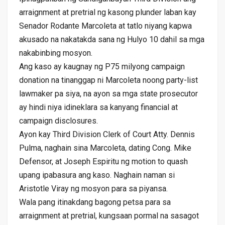
arraignment at pretrial ng kasong plunder laban kay
Senador Rodante Marcoleta at tatlo niyang kapwa
akusado na nakatakda sana ng Hulyo 10 dahil sa mga
nakabinbing mosyon.
Ang kaso ay kaugnay ng P75 milyong campaign
donation na tinanggap ni Marcoleta noong party-list
lawmaker pa siya, na ayon sa mga state prosecutor
ay hindi niya idineklara sa kanyang financial at
campaign disclosures.
Ayon kay Third Division Clerk of Court Atty. Dennis
Pulma, naghain sina Marcoleta, dating Cong. Mike
Defensor, at Joseph Espiritu ng motion to quash
upang ipabasura ang kaso. Naghain naman si
Aristotle Viray ng mosyon para sa piyansa.
Wala pang itinakdang bagong petsa para sa
arraignment at pretrial, kungsaan pormal na sasagot