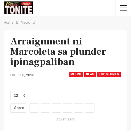
Home
Metro
Arraignment ni
Marcoleta sa plunder
ipinagpaliban
METRO
NEWS
TOP STORIES
On
Jul 8, 2026
12
0
Share
Advertisers