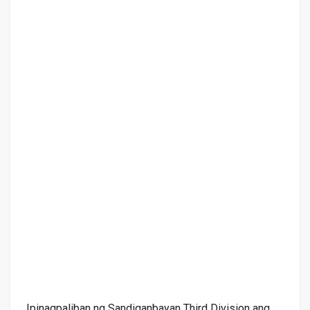
Ipinagpaliban ng Sandiganbayan Third Division ang