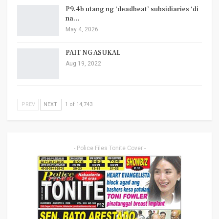
P9.4b utang ng ‘deadbeat’ subsidiaries ‘di
na…
May 4, 2026
PAIT NG ASUKAL
Aug 19, 2022
PREV
NEXT
1 of 14,743
- Police Files Tonite Cover -