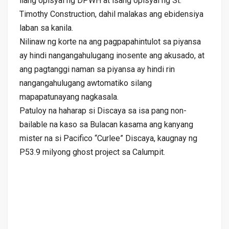
ilang opisyal ng DPWH at isang opisyal ng St.
Timothy Construction, dahil malakas ang ebidensiya
laban sa kanila.
Nilinaw ng korte na ang pagpapahintulot sa piyansa
ay hindi nangangahulugang inosente ang akusado, at
ang pagtanggi naman sa piyansa ay hindi rin
nangangahulugang awtomatiko silang
mapapatunayang nagkasala.
Patuloy na haharap si Discaya sa isa pang non-
bailable na kaso sa Bulacan kasama ang kanyang
mister na si Pacifico “Curlee” Discaya, kaugnay ng
P53.9 milyong ghost project sa Calumpit.