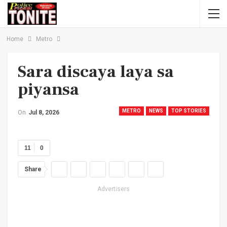
Home
Metro
Sara discaya laya sa
piyansa
METRO
NEWS
TOP STORIES
On
Jul 8, 2026
11
0
Share
Advertisers