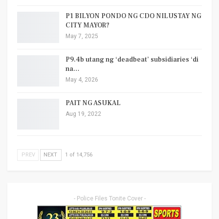
P1 BILYON PONDO NG CDO NILUSTAY NG
CITY MAYOR?
May 7, 2025
P9.4b utang ng ‘deadbeat’ subsidiaries ‘di
na…
May 4, 2026
PAIT NG ASUKAL
Aug 19, 2022
PREV
NEXT
1 of 14,756
- Police Files Tonite Cover -