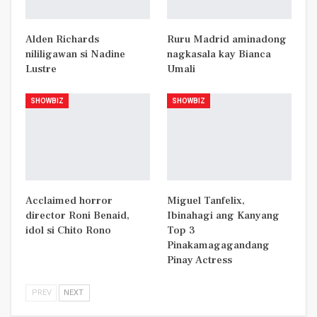
Alden Richards
Ruru Madrid aminadong
nililigawan si Nadine
nagkasala kay Bianca
Lustre
Umali
SHOWBIZ
SHOWBIZ
Acclaimed horror
Miguel Tanfelix,
director Roni Benaid,
Ibinahagi ang Kanyang
idol si Chito Rono
Top 3
Pinakamagagandang
Pinay Actress
PREV
NEXT