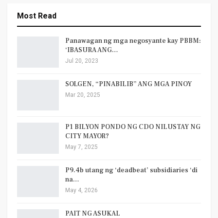
Most Read
Panawagan ng mga negosyante kay PBBM:
‘IBASURA ANG…
Jul 20, 2023
SOLGEN, “PINABILIB” ANG MGA PINOY
Mar 20, 2025
P1 BILYON PONDO NG CDO NILUSTAY NG
CITY MAYOR?
May 7, 2025
P9.4b utang ng ‘deadbeat’ subsidiaries ‘di
na…
May 4, 2026
PAIT NG ASUKAL