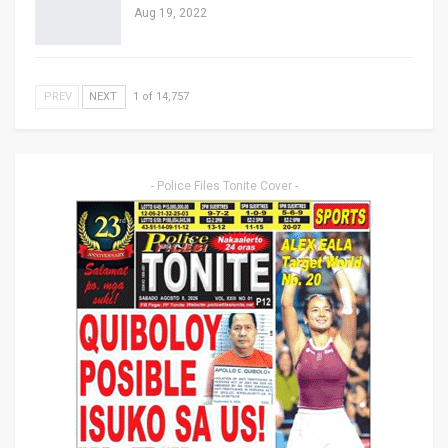
Aug 19, 2022
PREV
NEXT
1 of 14,757
- Police Files Tonite Cover -