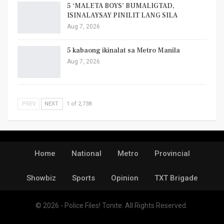
5 ‘MALETA BOYS’ BUMALIGTAD,
ISINALAYSAY PINILIT LANG SILA
Aug 7, 2026
5 kabaong ikinalat sa Metro Manila
Aug 7, 2026
PREV
NEXT
1 of 2,738
Home
National
Metro
Provincial
Showbiz
Sports
Opinion
TXT Brigade
© 2026 - Police Files! Tonite. All Rights Reserved.