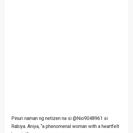
Pinuri naman ng netizen na si @Nio9048961 si
Rabiya. Aniya, “a phenomenal woman with a heartfelt