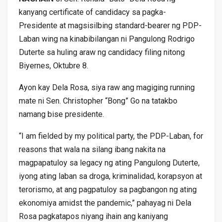
kanyang certificate of candidacy sa pagka-
Presidente at magsisilbing standard-bearer ng PDP-
Laban wing na kinabibilangan ni Pangulong Rodrigo
Duterte sa huling araw ng candidacy filing nitong
Biyernes, Oktubre 8.
Ayon kay Dela Rosa, siya raw ang magiging running
mate ni Sen. Christopher “Bong” Go na tatakbo
namang bise presidente.
“I am fielded by my political party, the PDP-Laban, for
reasons that wala na silang ibang nakita na
magpapatuloy sa legacy ng ating Pangulong Duterte,
iyong ating laban sa droga, kriminalidad, korapsyon at
terorismo, at ang pagpatuloy sa pagbangon ng ating
ekonomiya amidst the pandemic,” pahayag ni Dela
Rosa pagkatapos niyang ihain ang kaniyang