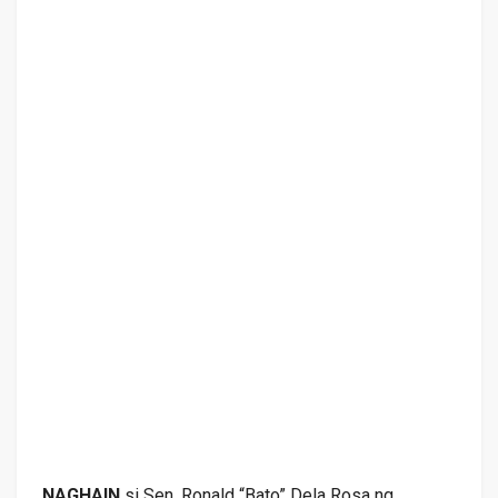
NAGHAIN
si Sen. Ronald “Bato” Dela Rosa ng