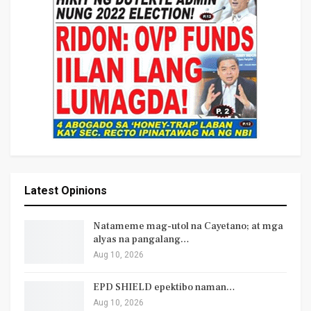
Latest Opinions
Natameme mag-utol na Cayetano; at mga
alyas na pangalang…
Aug 10, 2026
EPD SHIELD epektibo naman…
Aug 10, 2026