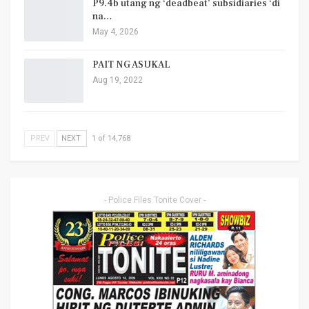
P9.4b utang ng ‘deadbeat’ subsidiaries ‘di
na…
May 4, 2026
PAIT NG ASUKAL
Aug 19, 2022
PREV
NEXT
1 of 14,768
- Police Files Tonite Cover -