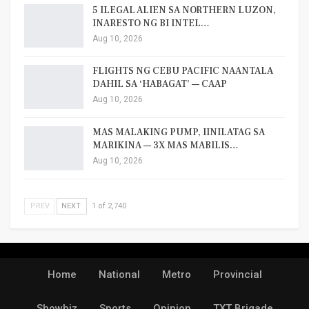
5 ILEGAL ALIEN SA NORTHERN LUZON,
INARESTO NG BI INTEL…
Aug 10, 2026
FLIGHTS NG CEBU PACIFIC NAANTALA
DAHIL SA ‘HABAGAT’ — CAAP
Aug 10, 2026
MAS MALAKING PUMP, IINILATAG SA
MARIKINA — 3X MAS MABILIS…
Aug 10, 2026
PREV
NEXT
1 of 2,740
Home
National
Metro
Provincial
Showbiz
Sports
Opinion
TXT Brigade