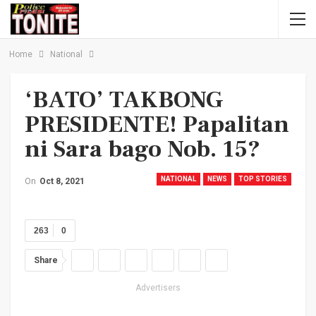
Home
National
‘BATO’ TAKBONG
PRESIDENTE! Papalitan
ni Sara bago Nob. 15?
NATIONAL
NEWS
TOP STORIES
On
Oct 8, 2021
263
0
Share
Advertisers