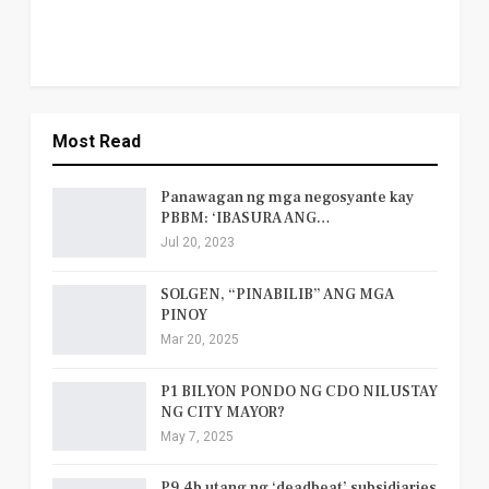
Most Read
Panawagan ng mga negosyante kay
PBBM: ‘IBASURA ANG…
Jul 20, 2023
SOLGEN, “PINABILIB” ANG MGA
PINOY
Mar 20, 2025
P1 BILYON PONDO NG CDO NILUSTAY
NG CITY MAYOR?
May 7, 2025
P9.4b utang ng ‘deadbeat’ subsidiaries