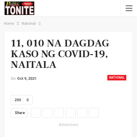
Home
National
11, 010 NA DAGDAG
KASO NG COVID-19,
NAITALA
NATIONAL
On
Oct 9, 2021
200
0
Share
Advertisers