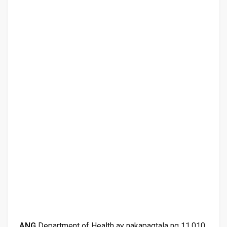
ANG
Department of Health ay nakapagtala ng 11,010