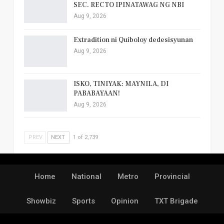
SEC. RECTO IPINATAWAG NG NBI
Aug 9, 2026
Extradition ni Quiboloy dedesisyunan
Aug 9, 2026
ISKO, TINIYAK: MAYNILA, DI
PABABAYAAN!
Aug 9, 2026
PREV
NEXT
1 of 2,739
Home
National
Metro
Provincial
Showbiz
Sports
Opinion
TXT Brigade