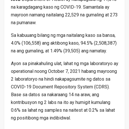
na karagdagang kaso ng COVID-19. Samantala ay
mayroon namang naitalang 22,529 na gumaling at 273
na pumanaw.
Sa kabuuang bilang ng mga naitalang kaso sa bansa,
4.0% (106,558) ang aktibong kaso, 94.5% (2,508,387)
na ang gumaling, at 1.49% (39,505) ang namatay.
Ayon sa pinakahuling ulat, lahat ng mga laboratoryo ay
operational noong October 7, 2021 habang mayroong
2 laboratoryo na hindi nakapagsumite ng datos sa
COVID-19 Document Repository System (CDRS).
Base sa datos sa nakaraang 14 na araw, ang
kontribusyon ng 2 labs na ito ay humigit kumulang
0.6% sa lahat ng samples na naitest at 0.2% sa lahat
ng positibong mga indibidwal.