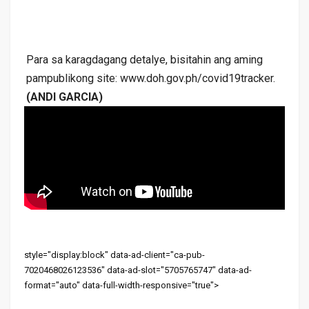
Para sa karagdagang detalye, bisitahin ang aming
pampublikong site: www.doh.gov.ph/covid19tracker.
(ANDI GARCIA)
style="display:block" data-ad-client="ca-pub-
7020468026123536" data-ad-slot="5705765747" data-ad-
format="auto" data-full-width-responsive="true">