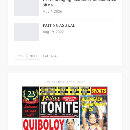
‘di na…
May 4, 2026
PAIT NG ASUKAL
Aug 19, 2022
PREV
NEXT
1 of 14,761
- Police Files Tonite Cover -