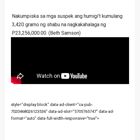
Nakumpiska sa mga suspek ang humigi’t kumulang
3,420 gramo ng shabu na nagkakahalaga ng
P23,256,000.00. (Beth Samson)
style="display:block" data-ad-client="ca-pub-
7020468026123536" data-ad-slot="5705765747" data-ad-
format="auto" data-full-width-responsive="true">