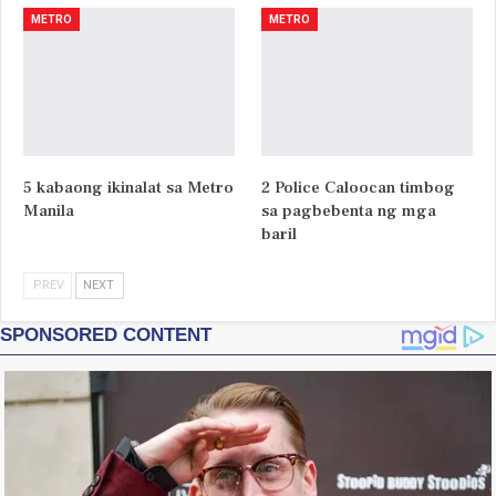
METRO
METRO
5 kabaong ikinalat sa Metro
2 Police Caloocan timbog
Manila
sa pagbebenta ng mga
baril
PREV
NEXT