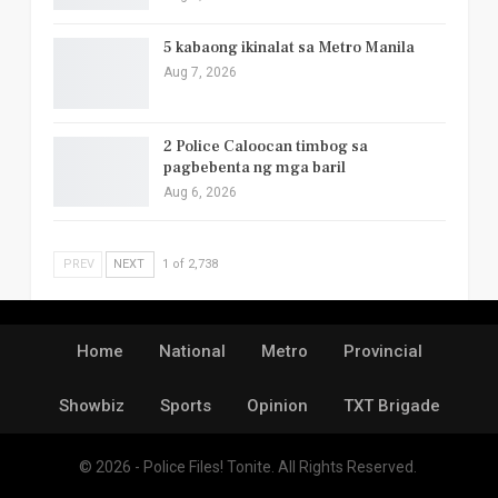
5 kabaong ikinalat sa Metro Manila
Aug 7, 2026
2 Police Caloocan timbog sa
pagbebenta ng mga baril
Aug 6, 2026
PREV
NEXT
1 of 2,738
Home
National
Metro
Provincial
Showbiz
Sports
Opinion
TXT Brigade
© 2026 - Police Files! Tonite. All Rights Reserved.