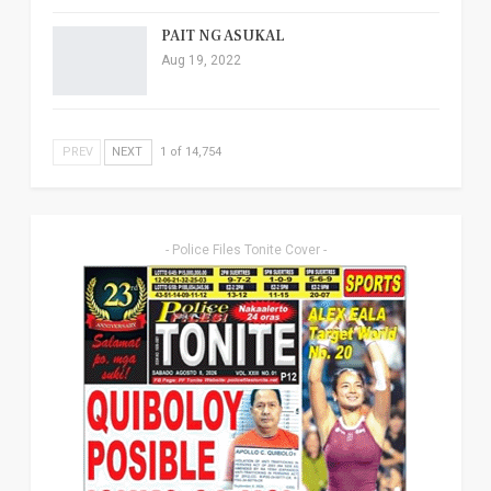
PAIT NG ASUKAL
Aug 19, 2022
PREV
NEXT
1 of 14,754
- Police Files Tonite Cover -