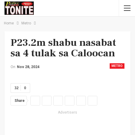
Home
Metro
P23.2m shabu nasabat
sa 4 tulak sa Caloocan
METRO
On
Nov 28, 2024
32
0
Share
Advertisers