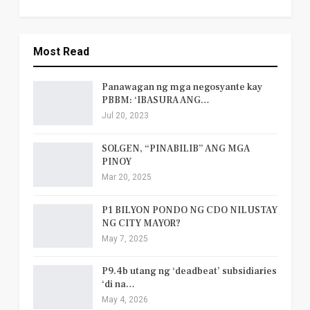
Most Read
Panawagan ng mga negosyante kay
PBBM: ‘IBASURA ANG…
Jul 20, 2023
SOLGEN, “PINABILIB” ANG MGA
PINOY
Mar 20, 2025
P1 BILYON PONDO NG CDO NILUSTAY
NG CITY MAYOR?
May 7, 2025
P9.4b utang ng ‘deadbeat’ subsidiaries
‘di na…
May 4, 2026