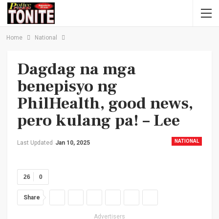
Home
National
Dagdag na mga
benepisyo ng
PhilHealth, good news,
pero kulang pa! – Lee
NATIONAL
Last Updated
Jan 10, 2025
26
0
Share
Advertisers