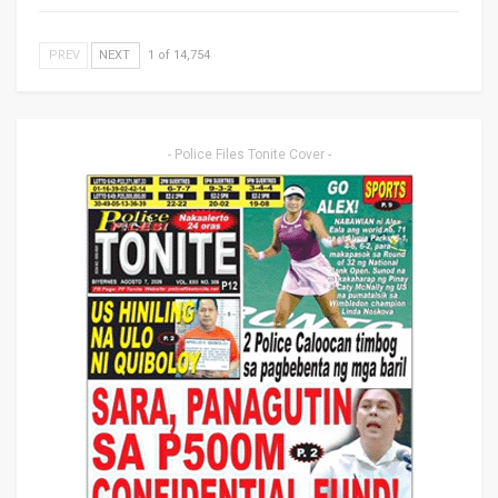
PREV
NEXT
1 of 14,754
- Police Files Tonite Cover -