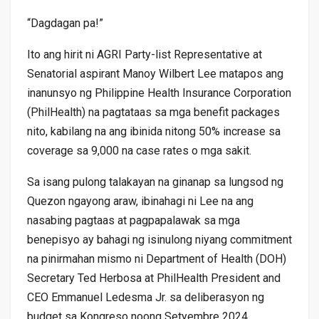
“Dagdagan pa!”
Ito ang hirit ni AGRI Party-list Representative at
Senatorial aspirant Manoy Wilbert Lee matapos ang
inanunsyo ng Philippine Health Insurance Corporation
(PhilHealth) na pagtataas sa mga benefit packages
nito, kabilang na ang ibinida nitong 50% increase sa
coverage sa 9,000 na case rates o mga sakit.
Sa isang pulong talakayan na ginanap sa lungsod ng
Quezon ngayong araw, ibinahagi ni Lee na ang
nasabing pagtaas at pagpapalawak sa mga
benepisyo ay bahagi ng isinulong niyang commitment
na pinirmahan mismo ni Department of Health (DOH)
Secretary Ted Herbosa at PhilHealth President and
CEO Emmanuel Ledesma Jr. sa deliberasyon ng
budget sa Kongreso noong Setyembre 2024.