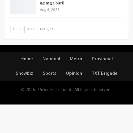
ng mga baril
Aug 6, 2026
PREV
NEXT
1 of 2,738
Home
National
Metro
Provincial
Showbiz
Sports
Opinion
TXT Brigade
© 2026 - Police Files! Tonite. All Rights Reserved.