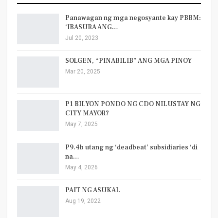
Panawagan ng mga negosyante kay PBBM:
‘IBASURA ANG…
Jul 20, 2023
SOLGEN, “PINABILIB” ANG MGA PINOY
Mar 20, 2025
P1 BILYON PONDO NG CDO NILUSTAY NG
CITY MAYOR?
May 7, 2025
P9.4b utang ng ‘deadbeat’ subsidiaries ‘di
na…
May 4, 2026
PAIT NG ASUKAL
Aug 19, 2022