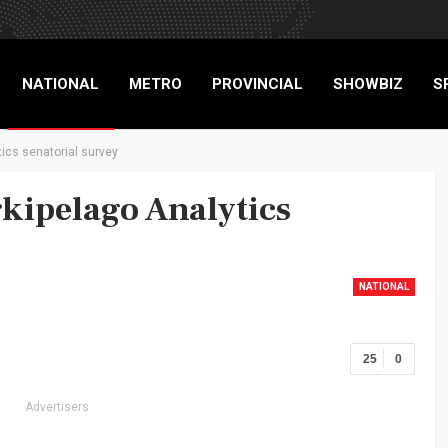
NATIONAL
METRO
PROVINCIAL
SHOWBIZ
S
ics senatorial survey
RIGADE
rkipelago Analytics
NATIONAL
25
0
Advertisers