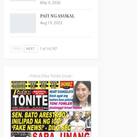
May 4, 2026
PAIT NG ASUKAL
Aug 19, 2022
PREV
NEXT
1 of 14,747
- Police Files Tonite Cover -