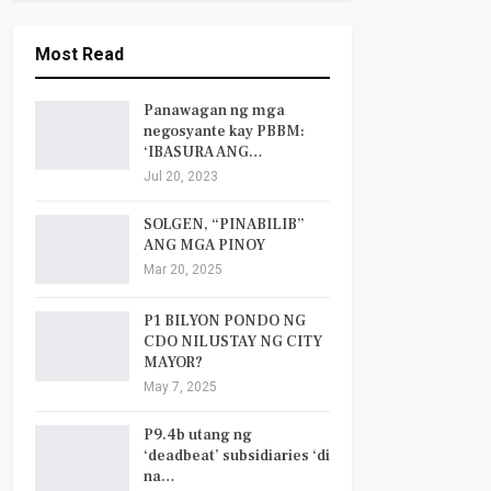
Most Read
Panawagan ng mga
negosyante kay PBBM:
‘IBASURA ANG…
Jul 20, 2023
SOLGEN, “PINABILIB”
ANG MGA PINOY
Mar 20, 2025
P1 BILYON PONDO NG
CDO NILUSTAY NG CITY
MAYOR?
May 7, 2025
P9.4b utang ng
‘deadbeat’ subsidiaries ‘di
na…