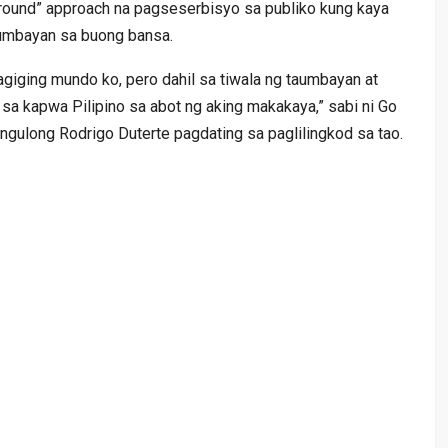
-ground” approach na pagseserbisyo sa publiko kung kaya
aumbayan sa buong bansa.
magiging mundo ko, pero dahil sa tiwala ng taumbayan at
sa kapwa Pilipino sa abot ng aking makakaya,” sabi ni Go
angulong Rodrigo Duterte pagdating sa paglilingkod sa tao.