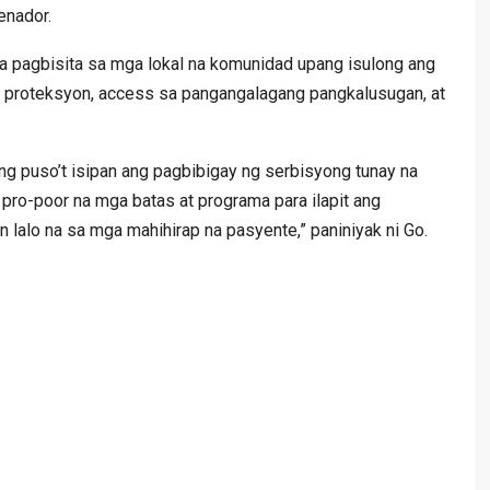
enador.
a pagbisita sa mga lokal na komunidad upang isulong ang
 proteksyon, access sa pangangalagang pangkalusugan, at
ng puso’t isipan ang pagbibigay ng serbisyong tunay na
pro-poor na mga batas at programa para ilapit ang
lalo na sa mga mahihirap na pasyente,” paniniyak ni Go.