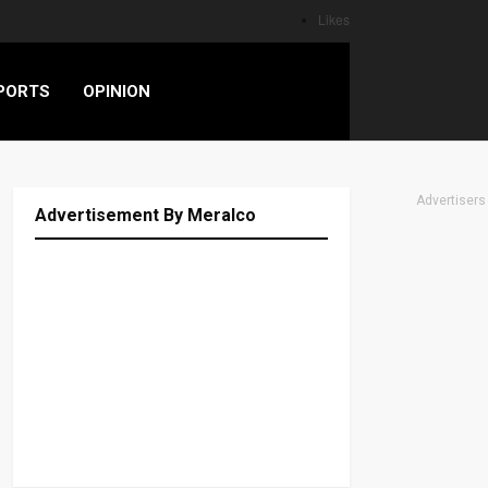
Likes
PORTS
OPINION
Advertisers
Advertisement By Meralco