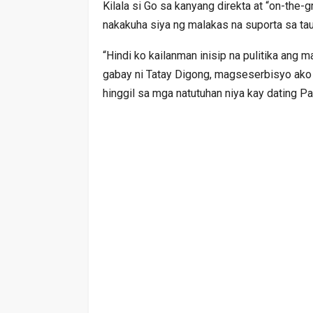
Kilala si Go sa kanyang direkta at “on-the
nakakuha siya ng malakas na suporta sa t
“Hindi ko kailanman inisip na pulitika ang 
gabay ni Tatay Digong, magseserbisyo ako 
hinggil sa mga natutuhan niya kay dating P