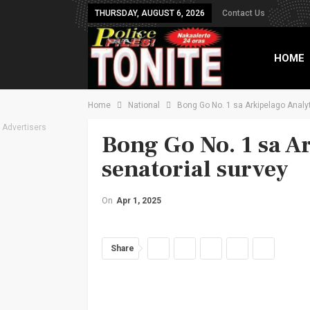
THURSDAY, AUGUST 6, 2026
Contact Us
HOME
Home
National
Bong Go No. 1 sa Arkipelago Analyt
TXT B
Advertisers
Bong Go No. 1 sa A
senatorial survey
On
Apr 1, 2025
Share