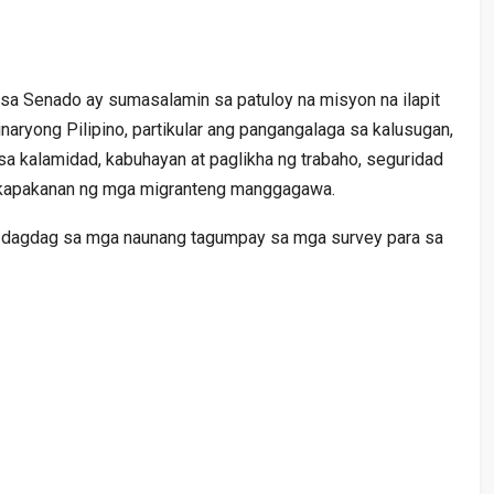
 sa Senado ay sumasalamin sa patuloy na misyon na ilapit
aryong Pilipino, partikular ang pangangalaga sa kalusugan,
sa kalamidad, kabuhayan at paglikha ng trabaho, seguridad
sa kapakanan ng mga migranteng manggagawa.
ay dagdag sa mga naunang tagumpay sa mga survey para sa