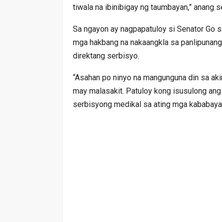
tiwala na ibinibigay ng taumbayan,” anang s
Sa ngayon ay nagpapatuloy si Senator Go s
mga hakbang na nakaangkla sa panlipunang
direktang serbisyo.
“Asahan po ninyo na mangunguna din sa aki
may malasakit. Patuloy kong isusulong ang 
serbisyong medikal sa ating mga kababayan 