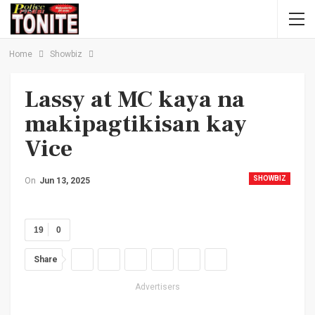
Home
Showbiz
Lassy at MC kaya na
makipagtikisan kay
Vice
SHOWBIZ
On
Jun 13, 2025
19
0
Share
Advertisers