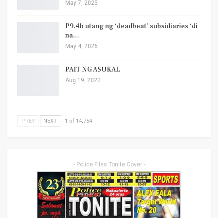
May 7, 2025
P9.4b utang ng ‘deadbeat’ subsidiaries ‘di
na…
May 4, 2026
PAIT NG ASUKAL
Aug 19, 2022
PREV
NEXT
1 of 14,754
- Police Files Tonite Cover -