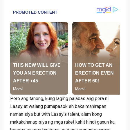
Pero ang tanong, kung laging palabas ang pera ni
Lassy at walang pumapasok eh baka mahirapan
naman siya but with Lassy’s talent, alam kong
makakahanap siya ng mga raket kahit hindi ganun ka
bongga sa mga binibigay ni Vice kampante naman