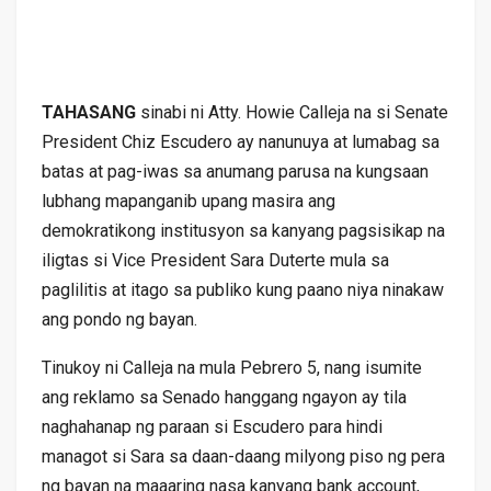
TAHASANG
sinabi ni Atty. Howie Calleja na si Senate
President Chiz Escudero ay nanunuya at lumabag sa
batas at pag-iwas sa anumang parusa na kungsaan
lubhang mapanganib upang masira ang
demokratikong institusyon sa kanyang pagsisikap na
iligtas si Vice President Sara Duterte mula sa
paglilitis at itago sa publiko kung paano niya ninakaw
ang pondo ng bayan.
Tinukoy ni Calleja na mula Pebrero 5, nang isumite
ang reklamo sa Senado hanggang ngayon ay tila
naghahanap ng paraan si Escudero para hindi
managot si Sara sa daan-daang milyong piso ng pera
ng bayan na maaaring nasa kanyang bank account,