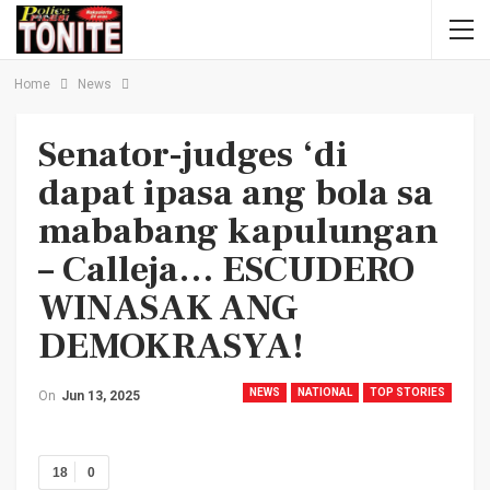
Home
News
Senator-judges ‘di
dapat ipasa ang bola sa
mababang kapulungan
– Calleja… ESCUDERO
WINASAK ANG
DEMOKRASYA!
NEWS
NATIONAL
TOP STORIES
On
Jun 13, 2025
18
0