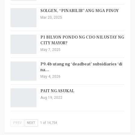
SOLGEN, “PINABILIB” ANG MGA PINOY
Mar 20, 2025
P1 BILYON PONDO NG CDO NILUSTAY NG
CITY MAYOR?
May 7, 2025
P9.4b utang ng ‘deadbeat’ subsidiaries ‘di
na…
May 4, 2026
PAIT NG ASUKAL
Aug 19, 2022
PREV
NEXT
1 of 14,754