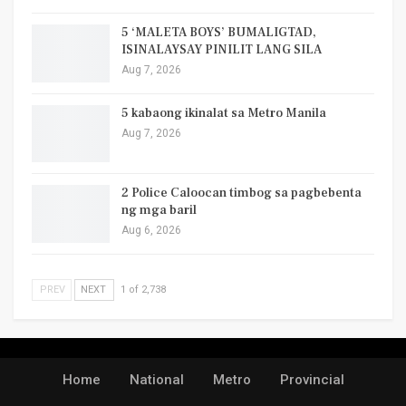
5 ‘MALETA BOYS’ BUMALIGTAD,
ISINALAYSAY PINILIT LANG SILA
Aug 7, 2026
5 kabaong ikinalat sa Metro Manila
Aug 7, 2026
2 Police Caloocan timbog sa pagbebenta
ng mga baril
Aug 6, 2026
PREV
NEXT
1 of 2,738
Home
National
Metro
Provincial