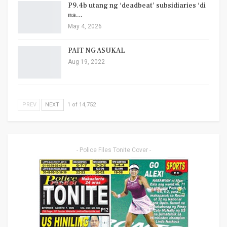
P9.4b utang ng ‘deadbeat’ subsidiaries ‘di
na…
May 4, 2026
PAIT NG ASUKAL
Aug 19, 2022
PREV
NEXT
1 of 14,752
- Police Files Tonite Cover -