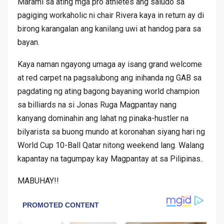
Marami sa ating mga pro athletes ang saludo sa
pagiging workaholic ni chair Rivera kaya in return ay di
birong karangalan ang kanilang uwi at handog para sa
bayan.
Kaya naman ngayong umaga ay isang grand welcome
at red carpet na pagsalubong ang inihanda ng GAB sa
pagdating ng ating bagong bayaning world champion
sa billiards na si Jonas Ruga Magpantay nang
kanyang dominahin ang lahat ng pinaka-hustler na
bilyarista sa buong mundo at koronahan siyang hari ng
World Cup 10-Ball Qatar nitong weekend lang. Walang
kapantay na tagumpay kay Magpantay at sa Pilipinas..
MABUHAY!!