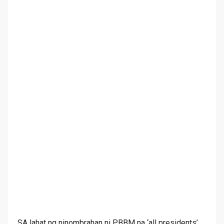
SA lahat ng ninombrahan ni PBBM na ‘all presidents’