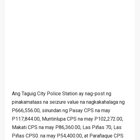
Ang Taguig City Police Station ay nag-post ng
pinakamataas na seizure value na nagkakahalaga ng
P666,556.00, sinundan ng Pasay CPS na may
P117,844.00, Muntinlupa CPS na may P102,272.00,
Makati CPS na may P86,360.00, Las Piñas 70, Las
Piñas CPS0. na may P54,400.00, at Parañaque CPS