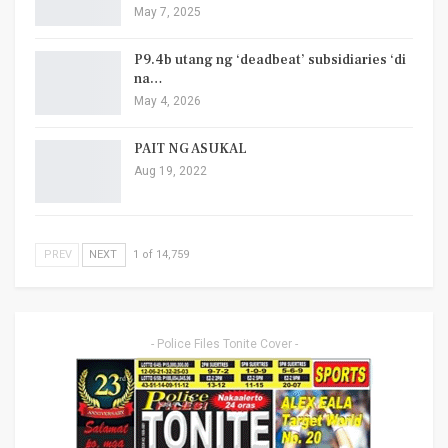
May 7, 2025
P9.4b utang ng ‘deadbeat’ subsidiaries ‘di
na…
May 4, 2026
PAIT NG ASUKAL
Aug 19, 2022
PREV
NEXT
1 of 14,759
- Police Files Tonite Cover -