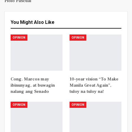
Piolo Pascual
You Might Also Like
OPINION
OPINION
Cong. Marcos may
10-year vision “To Make
ibinunyag, at buwagin
Manila Great Again”,
nalang ang Senado
tuloy na tuloy na!
OPINION
OPINION