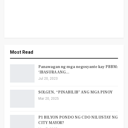
Most Read
Panawagan ng mga negosyante kay PBBM:
‘IBASURA ANG…
Jul 20, 2023
SOLGEN, “PINABILIB” ANG MGA PINOY
Mar 20, 2025
P1 BILYON PONDO NG CDO NILUSTAY NG
CITY MAYOR?