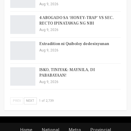
Aug 9, 2026
4 ABOGADO SA ‘HONEY-TRAP’ VS SEC.
RECTO IPINATAWAG NG NBI
Aug 9, 2026
Extradition ni Quiboloy dedesisyunan
Aug 9, 2026
ISKO, TINIYAK: MAYNILA, DI
PABABAYAAN!
Aug 9, 2026
PREV
NEXT
1 of 2,739
Home
National
Metro
Provincial