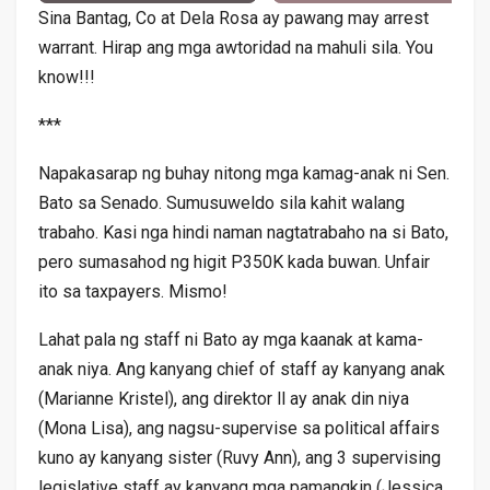
Sina Bantag, Co at Dela Rosa ay pawang may arrest
warrant. Hirap ang mga awtoridad na mahuli sila. You
know!!!
***
Napakasarap ng buhay nitong mga kamag-anak ni Sen.
Bato sa Senado. Sumusuweldo sila kahit walang
trabaho. Kasi nga hindi naman nagtatrabaho na si Bato,
pero sumasahod ng higit P350K kada buwan. Unfair
ito sa taxpayers. Mismo!
Lahat pala ng staff ni Bato ay mga kaanak at kama-
anak niya. Ang kanyang chief of staff ay kanyang anak
(Marianne Kristel), ang direktor ll ay anak din niya
(Mona Lisa), ang nagsu-supervise sa political affairs
kuno ay kanyang sister (Ruvy Ann), ang 3 supervising
legislative staff ay kanyang mga pamangkin (Jessica