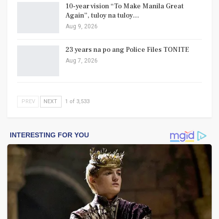
10-year vision “To Make Manila Great
Again”, tuloy na tuloy…
Aug 9, 2026
23 years na po ang Police Files TONITE
Aug 7, 2026
PREV
NEXT
1 of 3,533