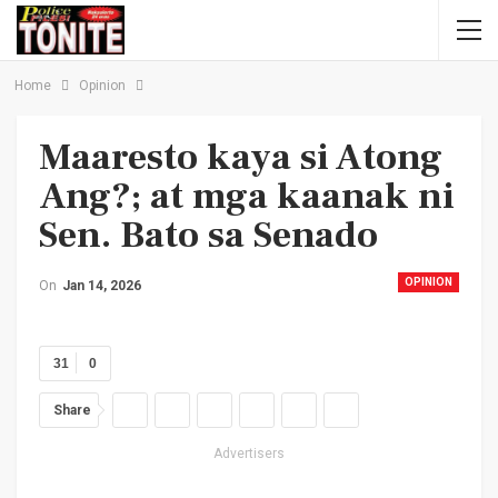
Home
Opinion
Maaresto kaya si Atong
Ang?; at mga kaanak ni
Sen. Bato sa Senado
OPINION
On
Jan 14, 2026
31
0
Share
Advertisers