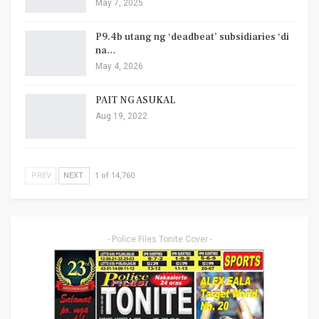
May 7, 2025
P9.4b utang ng ‘deadbeat’ subsidiaries ‘di
na…
May 4, 2026
PAIT NG ASUKAL
Aug 19, 2022
PREV
NEXT
1 of 14,760
- Police Files Tonite Cover -