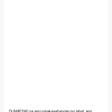
DUMATING na ang pinakaaabangan ng lahat: ang