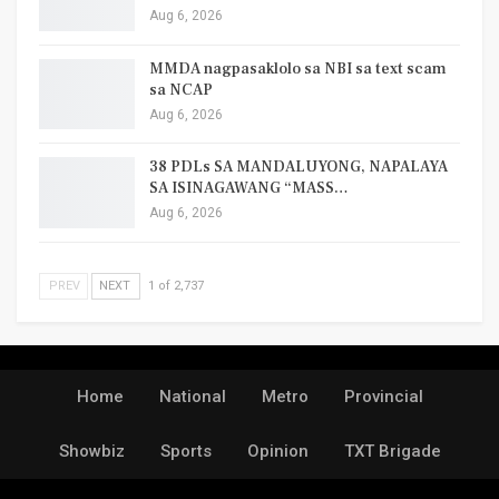
Aug 6, 2026
MMDA nagpasaklolo sa NBI sa text scam
sa NCAP
Aug 6, 2026
38 PDLs SA MANDALUYONG, NAPALAYA
SA ISINAGAWANG “MASS…
Aug 6, 2026
PREV
NEXT
1 of 2,737
Home
National
Metro
Provincial
Showbiz
Sports
Opinion
TXT Brigade