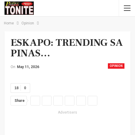
Home
Opinion
ESKAPO: TRENDING SA
PINAS…
OPINION
On
May 11, 2026
18
0
Share
Advertisers