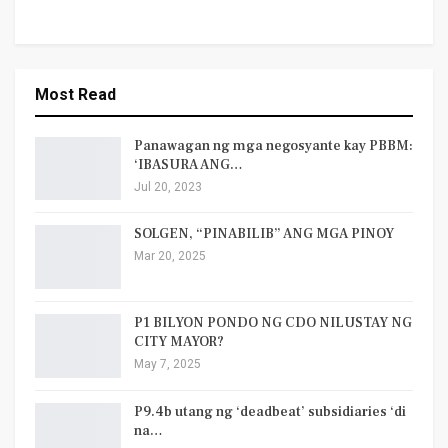
Most Read
Panawagan ng mga negosyante kay PBBM:
‘IBASURA ANG…
Jul 20, 2023
SOLGEN, “PINABILIB” ANG MGA PINOY
Mar 20, 2025
P1 BILYON PONDO NG CDO NILUSTAY NG
CITY MAYOR?
May 7, 2025
P9.4b utang ng ‘deadbeat’ subsidiaries ‘di
na…