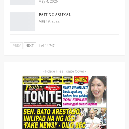
May 4, 2026
PAIT NG ASUKAL
Aug 19, 2022
PREV
NEXT
1 of 14,747
- Police Files Tonite Cover -