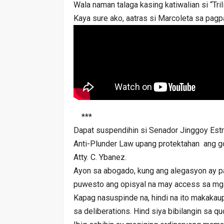
Wala naman talaga kasing katiwalian si “Tril
Kaya sure ako, aatras si Marcoleta sa pagp
***
Dapat suspendihin si Senador Jinggoy Estr
Anti-Plunder Law upang protektahan ang g
Atty. C. Ybanez.
Ayon sa abogado, kung ang alegasyon ay pa
puwesto ang opisyal na may access sa mga
Kapag nasuspinde na, hindi na ito makakau
sa deliberations. Hind siya bibilangin sa q