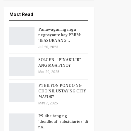
Most Read
Panawagan ng mga
negosyante kay PBBM:
‘IBASURA ANG…
Jul 20, 2023
SOLGEN, “PINABILIB”
ANG MGA PINOY
Mar 20, 2025
P1 BILYON PONDO NG
CDO NILUSTAY NG CITY
MAYOR?
May 7, 2025
P9.4b utang ng
‘deadbeat’ subsidiaries ‘di
na…