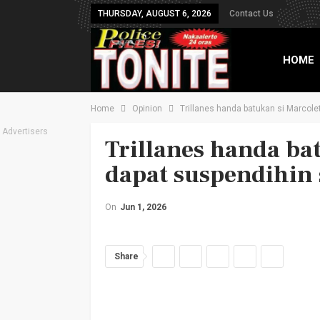
THURSDAY, AUGUST 6, 2026
Contact Us
HOME
Home
Opinion
Trillanes handa batukan si Marcole
TXT B
Advertisers
Trillanes handa bat
dapat suspendihin 
On
Jun 1, 2026
Share