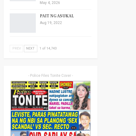
May 4, 2026
PAIT NG ASUKAL
Aug 19, 2022
PREV
NEXT
1 of 14,743
- Police Files Tonite Cover -