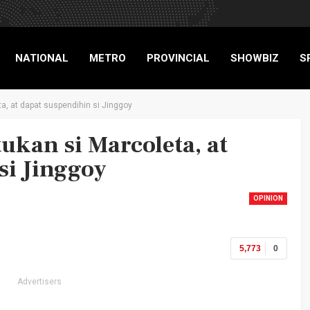
NATIONAL
METRO
PROVINCIAL
SHOWBIZ
S
ta, at dapat suspendihin si Jinggoy
RIGADE
ukan si Marcoleta, at
si Jinggoy
OPINION
5,773
0
Advertisers