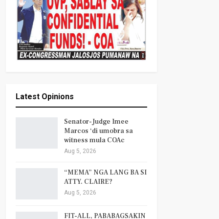
Latest Opinions
Senator-Judge Imee
Marcos ‘di umobra sa
witness mula COAc
Aug 5, 2026
“MEMA” NGA LANG BA SI
ATTY. CLAIRE?
Aug 5, 2026
FIT-ALL, PABABAGSAKIN