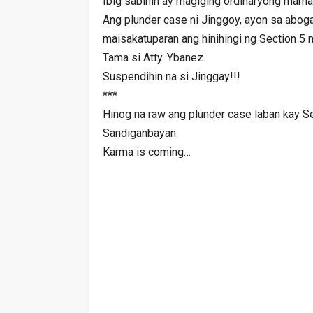
Ibig sabihin ay magiging ordinaryong mama
Ang plunder case ni Jinggoy, ayon sa abog
maisakatuparan ang hinihingi ng Section 5 
Tama si Atty. Ybanez.
Suspendihin na si Jinggay!!!
***
Hinog na raw ang plunder case laban kay Se
Sandiganbayan.
Karma is coming…