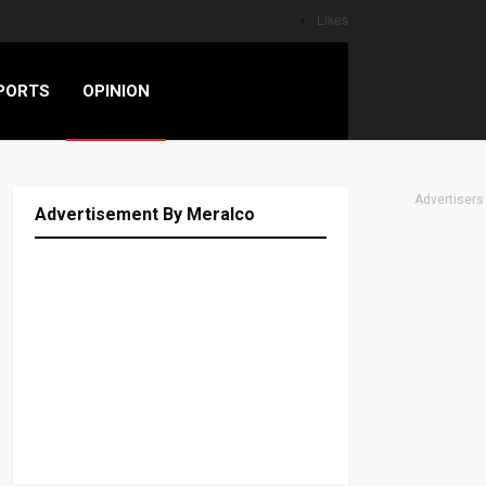
Likes
PORTS
OPINION
Advertisers
Advertisement By Meralco