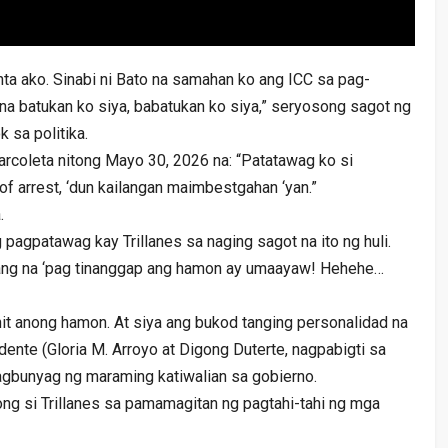
ta ako. Sinabi ni Bato na samahan ko ang ICC sa pag-
 na batukan ko siya, babatukan ko siya,” seryosong sagot ng
 sa politika.
Marcoleta nitong Mayo 30, 2026 na: “Patatawag ko si
f arrest, ‘dun kailangan maimbestgahan ‘yan.”
.
 pagpatawag kay Trillanes sa naging sagot na ito ng huli.
 lang na ‘pag tinanggap ang hamon ay umaayaw! Hehehe…
ahit anong hamon. At siya ang bukod tanging personalidad na
nte (Gloria M. Arroyo at Digong Duterte, nagpabigti sa
agbunyag ng maraming katiwalian sa gobierno.
ng si Trillanes sa pamamagitan ng pagtahi-tahi ng mga