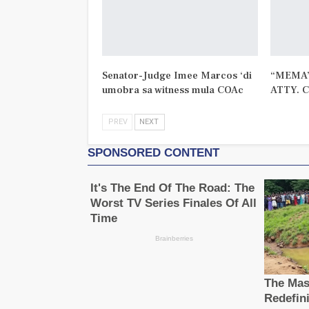
Senator-Judge Imee Marcos ‘di
“MEMA”
umobra sa witness mula COAc
ATTY. 
PREV
NEXT