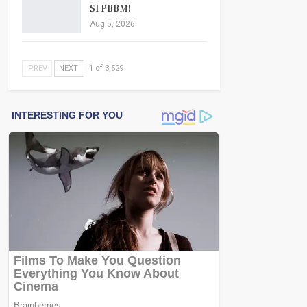
SI PBBM!
Aug 5, 2026
PREV
NEXT
1 of 3,529