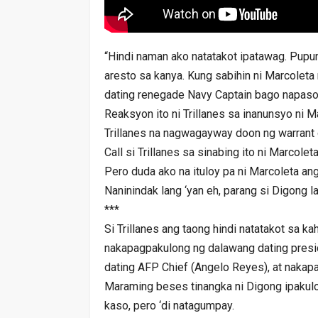
“Hindi naman ako natatakot ipatawag. Pupun
aresto sa kanya. Kung sabihin ni Marcoleta
dating renegade Navy Captain bago napasok
Reaksyon ito ni Trillanes sa inanunsyo ni 
Trillanes na nagwagayway doon ng warrant o
Call si Trillanes sa sinabing ito ni Marcoleta
Pero duda ako na ituloy pa ni Marcoleta ang
Naninindak lang ‘yan eh, parang si Digong
***
Si Trillanes ang taong hindi natatakot sa k
nakapagpakulong ng dalawang dating preside
dating AFP Chief (Angelo Reyes), at nakap
Maraming beses tinangka ni Digong ipakulo
kaso, pero ‘di natagumpay.