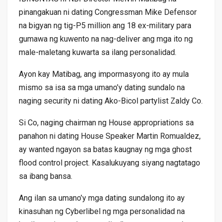
pinangakuan ni dating Congressman Mike Defensor
na bigyan ng tig-P5 million ang 18 ex-military para
gumawa ng kuwento na nag-deliver ang mga ito ng
male-maletang kuwarta sa ilang personalidad.
Ayon kay Matibag, ang impormasyong ito ay mula
mismo sa isa sa mga umano’y dating sundalo na
naging security ni dating Ako-Bicol partylist Zaldy Co.
Si Co, naging chairman ng House appropriations sa
panahon ni dating House Speaker Martin Romualdez,
ay wanted ngayon sa batas kaugnay ng mga ghost
flood control project. Kasalukuyang siyang nagtatago
sa ibang bansa.
Ang ilan sa umano’y mga dating sundalong ito ay
kinasuhan ng Cyberlibel ng mga personalidad na