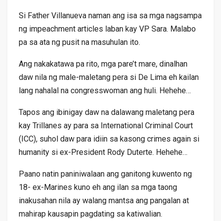
Si Father Villanueva naman ang isa sa mga nagsampa
ng impeachment articles laban kay VP Sara. Malabo
pa sa ata ng pusit na masuhulan ito.
Ang nakakatawa pa rito, mga pare’t mare, dinalhan
daw nila ng male-maletang pera si De Lima eh kailan
lang nahalal na congresswoman ang huli. Hehehe…
Tapos ang ibinigay daw na dalawang maletang pera
kay Trillanes ay para sa International Criminal Court
(ICC), suhol daw para idiin sa kasong crimes again si
humanity si ex-President Rody Duterte. Hehehe…
Paano natin paniniwalaan ang ganitong kuwento ng
18- ex-Marines kuno eh ang ilan sa mga taong
inakusahan nila ay walang mantsa ang pangalan at
mahirap kausapin pagdating sa katiwalian.