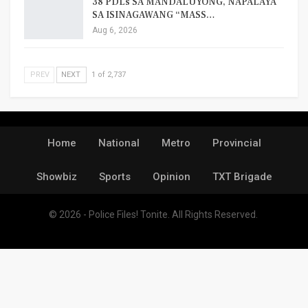
38 PDLs SA MANDALUYONG, NAPALAYA
SA ISINAGAWANG “MASS…
Aug 6, 2026
PREV
NEXT
1 of 2,737
Home
National
Metro
Provincial
Showbiz
Sports
Opinion
TXT Brigade
© 2026 - Police Files! Tonite. All Rights Reserved.