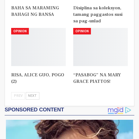
BAHA SA MARAMING
Disiplina sa koleksyon,
BAHAGI NG BANSA
tamang paggastos susi
sa pag-unlad
OPINION
OPINION
RISA, ALICE GUO, POGO
“PASABOG” NA MARY
(2)
GRACE PIATTOS!
PREV
NEXT