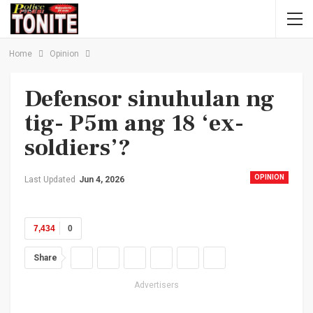
Home
Opinion
Defensor sinuhulan ng
tig- P5m ang 18 ‘ex-
soldiers’?
OPINION
Last Updated
Jun 4, 2026
7,434
0
Share
Advertisers