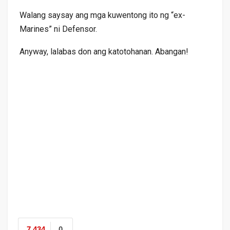
Walang saysay ang mga kuwentong ito ng “ex-
Marines” ni Defensor.
Anyway, lalabas don ang katotohanan. Abangan!
7,434
0