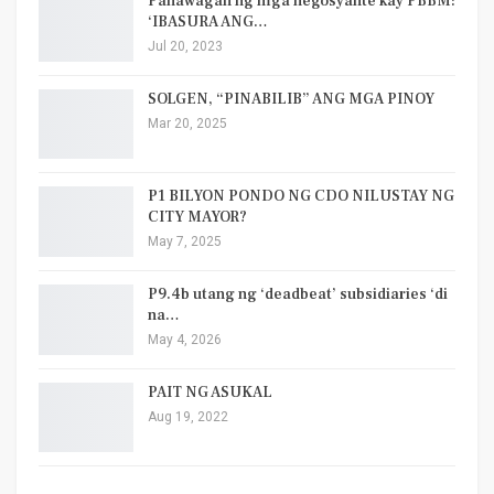
Panawagan ng mga negosyante kay PBBM:
‘IBASURA ANG…
Jul 20, 2023
SOLGEN, “PINABILIB” ANG MGA PINOY
Mar 20, 2025
P1 BILYON PONDO NG CDO NILUSTAY NG
CITY MAYOR?
May 7, 2025
P9.4b utang ng ‘deadbeat’ subsidiaries ‘di
na…
May 4, 2026
PAIT NG ASUKAL
Aug 19, 2022