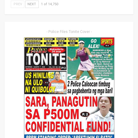
PREV
NEXT
1 of 14,750
- Police Files Tonite Cover -