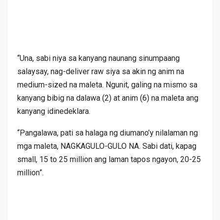
“Una, sabi niya sa kanyang naunang sinumpaang
salaysay, nag-deliver raw siya sa akin ng anim na
medium-sized na maleta. Ngunit, galing na mismo sa
kanyang bibig na dalawa (2) at anim (6) na maleta ang
kanyang idinedeklara.
“Pangalawa, pati sa halaga ng diumano’y nilalaman ng
mga maleta, NAGKAGULO-GULO NA. Sabi dati, kapag
small, 15 to 25 million ang laman tapos ngayon, 20-25
million”.