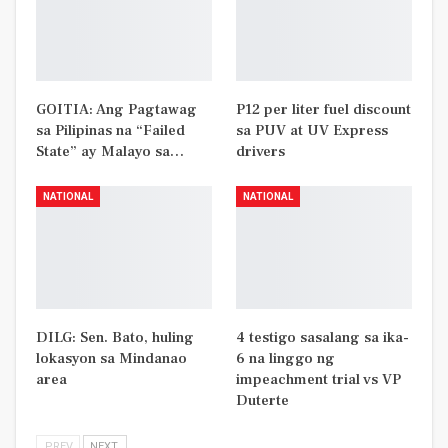
GOITIA: Ang Pagtawag
P12 per liter fuel discount
sa Pilipinas na “Failed
sa PUV at UV Express
State” ay Malayo sa…
drivers
NATIONAL
NATIONAL
DILG: Sen. Bato, huling
4 testigo sasalang sa ika-
lokasyon sa Mindanao
6 na linggo ng
area
impeachment trial vs VP
Duterte
PREV
NEXT