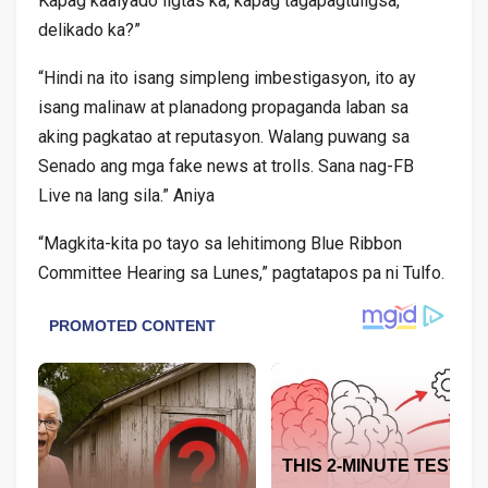
Kapag kaalyado ligtas ka, kapag tagapagtuligsa,
delikado ka?”
“Hindi na ito isang simpleng imbestigasyon, ito ay
isang malinaw at planadong propaganda laban sa
aking pagkatao at reputasyon. Walang puwang sa
Senado ang mga fake news at trolls. Sana nag-FB
Live na lang sila.” Aniya
“Magkita-kita po tayo sa lehitimong Blue Ribbon
Committee Hearing sa Lunes,” pagtatapos pa ni Tulfo.