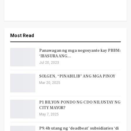
Most Read
Panawagan ng mga negosyante kay PBBM:
‘IBASURA ANG…
Jul 20, 2023
SOLGEN, “PINABILIB” ANG MGA PINOY
Mar 20, 2025
P1 BILYON PONDO NG CDO NILUSTAY NG
CITY MAYOR?
May 7, 2025
P9.4b utang ng ‘deadbeat’ subsidiaries ‘di