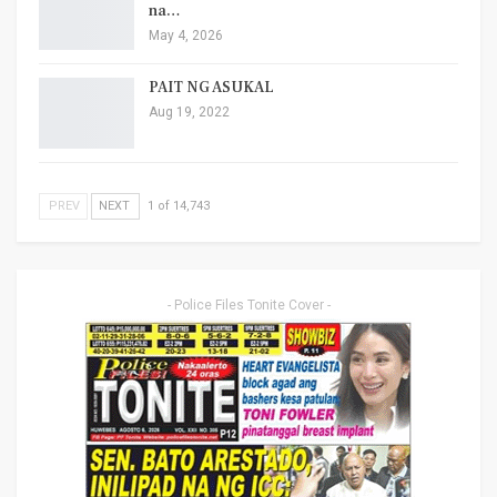
na…
May 4, 2026
PAIT NG ASUKAL
Aug 19, 2022
PREV
NEXT
1 of 14,743
- Police Files Tonite Cover -