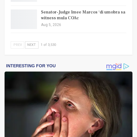
Senator-Judge Imee Marcos ‘di umobra sa
witness mula COAc
Aug 5, 2026
PREV
NEXT
1 of 3,530