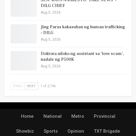
SEN. BATO NAARESTO: ‘FAKE NEWS’ –
DILG CHIEF
Aug 5, 2026
Jing Paras kakasuhan ng human trafficking
– DILG
Aug 5, 2026
Doktora niloko ng assistant sa ‘love scam’,
nadale ng P500K
Aug 5, 2026
PREV
NEXT
1 of 2,736
Home
National
Metro
Provincial
Showbiz
Sports
Opinion
TXT Brigade