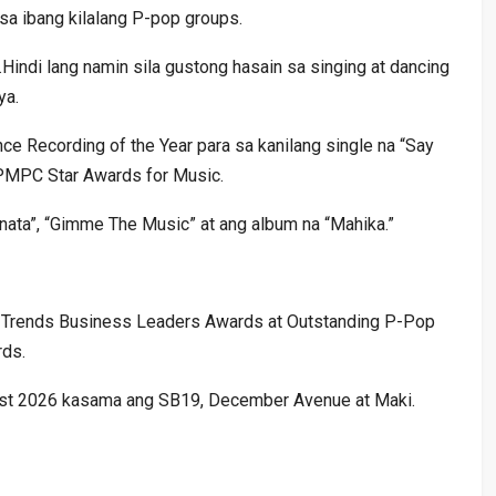
sa ibang kilalang P-pop groups.
la.Hindi lang namin sila gustong hasain sa singing at dancing
ya.
e Recording of the Year para sa kanilang single na “Say
PMPC Star Awards for Music.
anata”, “Gimme The Music” at ang album na “Mahika.”
l Trends Business Leaders Awards at Outstanding P-Pop
rds.
ist 2026 kasama ang SB19, December Avenue at Maki.