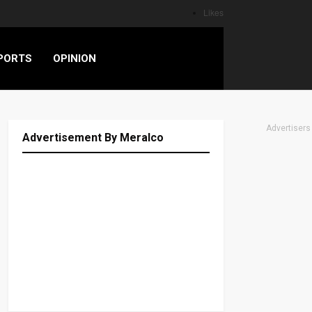
Likes
PORTS
OPINION
Advertisers
Advertisement By Meralco