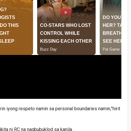
 rin iyong respeto namin sa personal boundaries namin,”hirit
ta ni RC na nagbubuklod sa kanila.