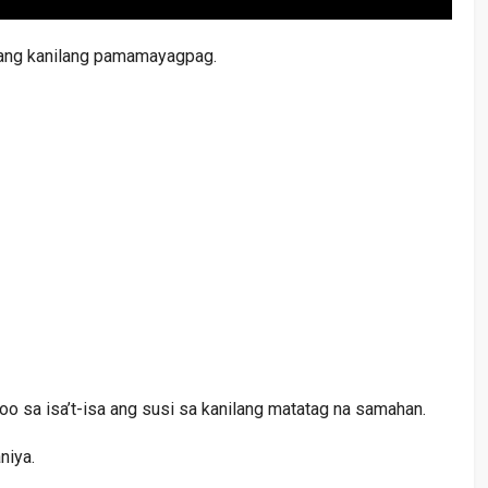
si ang kanilang pamamayagpag.
too sa isa’t-isa ang susi sa kanilang matatag na samahan.
niya.