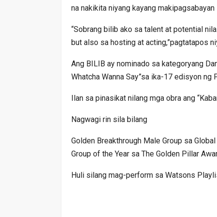
na nakikita niyang kayang makipagsabayan 
“Sobrang bilib ako sa talent at potential ni
but also sa hosting at acting,”pagtatapos ni
Ang BILIB ay nominado sa kategoryang Danc
Whatcha Wanna Say”sa ika-17 edisyon ng 
Ilan sa pinasikat nilang mga obra ang “Kab
Nagwagi rin sila bilang
Golden Breakthrough Male Group sa Globa
Group of the Year sa The Golden Pillar Awa
Huli silang mag-perform sa Watsons Playl