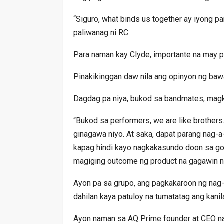
“Siguro, what binds us together ay iyong 
paliwanag ni RC.
Para naman kay Clyde, importante na may pe
Pinakikinggan daw nila ang opinyon ng bawa’
Dagdag pa niya, bukod sa bandmates, magka
“Bukod sa performers, we are like brothers.
ginagawa niyo. At saka, dapat parang nag-a
kapag hindi kayo nagkakasundo doon sa go
magiging outcome ng product na gagawin niy
Ayon pa sa grupo, ang pagkakaroon ng nag-i
dahilan kaya patuloy na tumatatag ang kanil
Ayon naman sa AQ Prime founder at CEO na 