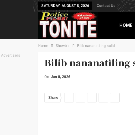
SATURDAY, AUGUST 8, 2026
Contact Us
HOME
Home
Showbiz
Bilib nananatiling solid
TXT B
Advertisers
Bilib nananatiling 
On
Jun 8, 2026
Share