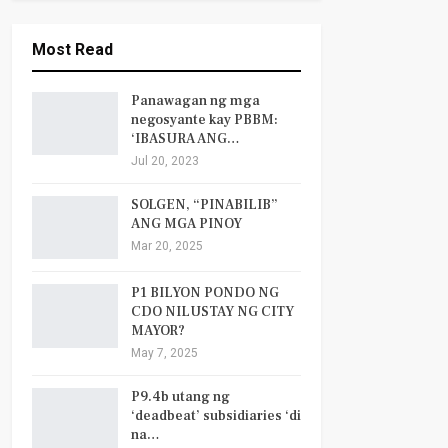
Most Read
Panawagan ng mga
negosyante kay PBBM:
‘IBASURA ANG…
Jul 20, 2023
SOLGEN, “PINABILIB”
ANG MGA PINOY
Mar 20, 2025
P1 BILYON PONDO NG
CDO NILUSTAY NG CITY
MAYOR?
May 7, 2025
P9.4b utang ng
‘deadbeat’ subsidiaries ‘di
na…