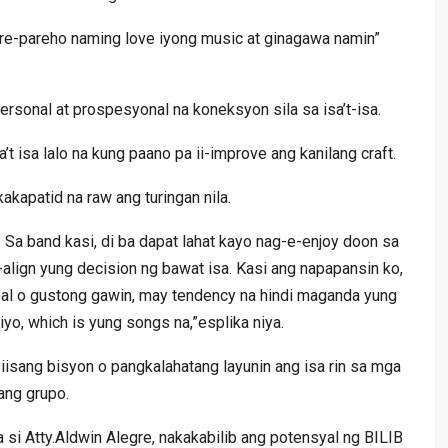
pare-pareho naming love iyong music at ginagawa namin”
rsonal at prospesyonal na koneksyon sila sa isa’t-isa.
t isa lalo na kung paano pa ii-improve ang kanilang craft.
kapatid na raw ang turingan nila.
 Sa band kasi, di ba dapat lahat kayo nag-e-enjoy doon sa
-align yung decision ng bawat isa. Kasi ang napapansin ko,
al o gustong gawin, may tendency na hindi maganda yung
o, which is yung songs na,”esplika niya.
isang bisyon o pangkalahatang layunin ang isa rin sa mga
ang grupo.
si Atty.Aldwin Alegre, nakakabilib ang potensyal ng BILIB