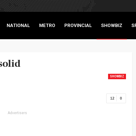
NATIONAL
METRO
PROVINCIAL
SHOWBIZ
S
RIGADE
solid
SHOWBIZ
12
0
Advertisers