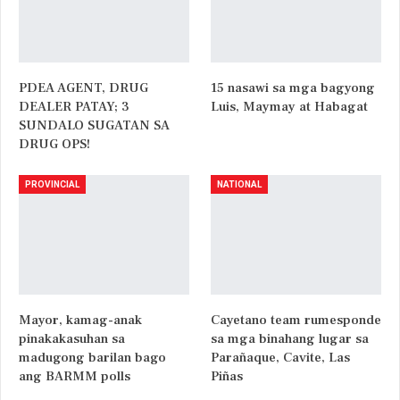
PDEA AGENT, DRUG
15 nasawi sa mga bagyong
DEALER PATAY; 3
Luis, Maymay at Habagat
SUNDALO SUGATAN SA
DRUG OPS!
PROVINCIAL
NATIONAL
Mayor, kamag-anak
Cayetano team rumesponde
pinakakasuhan sa
sa mga binahang lugar sa
madugong barilan bago
Parañaque, Cavite, Las
ang BARMM polls
Piñas