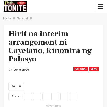
Home
National
Hirit na interim
arrangement ni
Cayetano, kinontra ng
Palasyo
NATIONAL
NEWS
On
Jun 8, 2026
16
0
Share
Advertisers