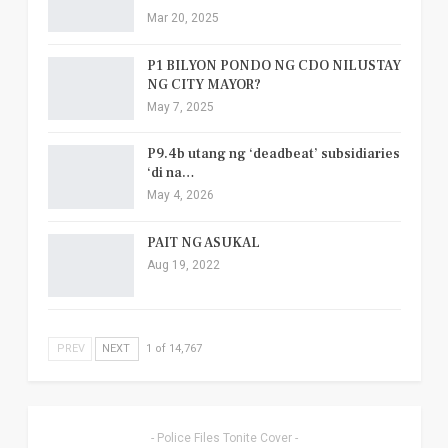
Mar 20, 2025
P1 BILYON PONDO NG CDO NILUSTAY
NG CITY MAYOR?
May 7, 2025
P9.4b utang ng ‘deadbeat’ subsidiaries
‘di na…
May 4, 2026
PAIT NG ASUKAL
Aug 19, 2022
PREV
NEXT
1 of 14,767
- Police Files Tonite Cover -