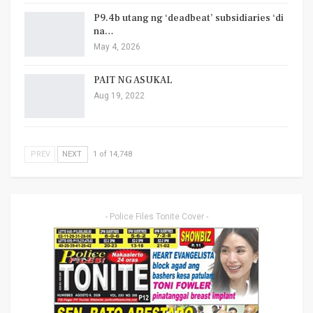
P9.4b utang ng ‘deadbeat’ subsidiaries ‘di
na…
May 4, 2026
PAIT NG ASUKAL
Aug 19, 2022
PREV
NEXT
1 of 14,748
- Police Files Tonite Cover -