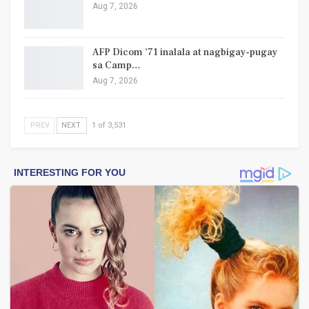
Aug 7, 2026
AFP Dicom ’71 inalala at nagbigay-pugay
sa Camp…
Aug 7, 2026
PREV
NEXT
1 of 3,531