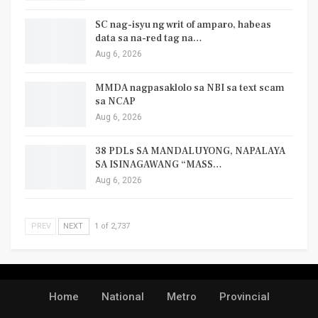
SC nag-isyu ng writ of amparo, habeas
data sa na-red tag na…
Aug 6, 2026
MMDA nagpasaklolo sa NBI sa text scam
sa NCAP
Aug 6, 2026
38 PDLs SA MANDALUYONG, NAPALAYA
SA ISINAGAWANG “MASS…
Aug 6, 2026
PREV
NEXT
1 of 2,737
Home
National
Metro
Provincial