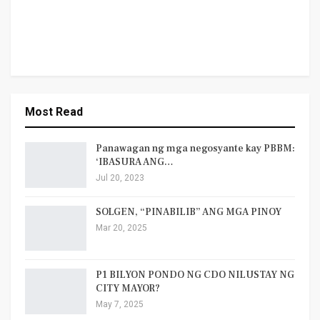
Most Read
Panawagan ng mga negosyante kay PBBM:
‘IBASURA ANG…
Jul 20, 2023
SOLGEN, “PINABILIB” ANG MGA PINOY
Mar 20, 2025
P1 BILYON PONDO NG CDO NILUSTAY NG
CITY MAYOR?
May 7, 2025