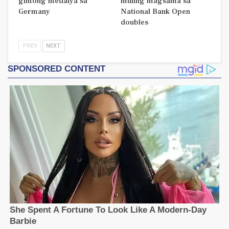
gintong medalya sa
muling magsama sa
Germany
National Bank Open
doubles
PREV
NEXT