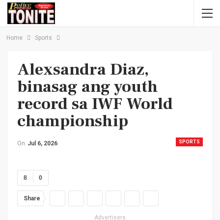
Home
Sports
Alexsandra Diaz,
binasag ang youth
record sa IWF World
championship
SPORTS
On
Jul 6, 2026
8
0
Share
Advertisers