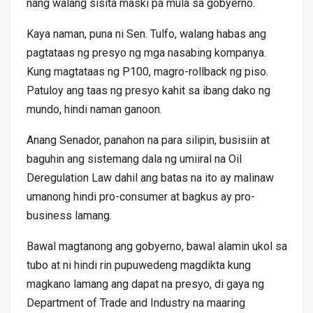
nang walang sisita maski pa mula sa gobyerno.
Kaya naman, puna ni Sen. Tulfo, walang habas ang
pagtataas ng presyo ng mga nasabing kompanya.
Kung magtataas ng P100, magro-rollback ng piso.
Patuloy ang taas ng presyo kahit sa ibang dako ng
mundo, hindi naman ganoon.
Anang Senador, panahon na para silipin, busisiin at
baguhin ang sistemang dala ng umiiral na Oil
Deregulation Law dahil ang batas na ito ay malinaw
umanong hindi pro-consumer at bagkus ay pro-
business lamang.
Bawal magtanong ang gobyerno, bawal alamin ukol sa
tubo at ni hindi rin pupuwedeng magdikta kung
magkano lamang ang dapat na presyo, di gaya ng
Department of Trade and Industry na maaring