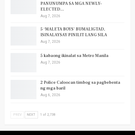
PANUNUMPA SA MGA NEWLY-
ELECTED…
Aug 7, 2026
5 ‘MALETA BOYS’ BUMALIGTAD,
ISINALAYSAY PINILIT LANG SILA
Aug 7, 2026
5 kabaong ikinalat sa Metro Manila
Aug 7, 2026
2 Police Caloocan timbog sa pagbebenta
ng mga baril
Aug 6, 2026
PREV
NEXT
1 of 2,738