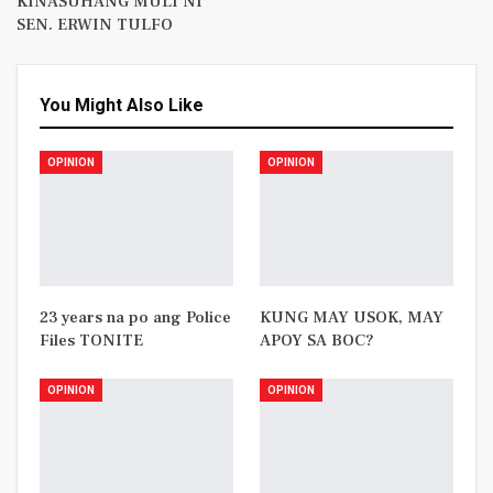
KINASUHANG MULI NI
SEN. ERWIN TULFO
You Might Also Like
OPINION
OPINION
23 years na po ang Police
KUNG MAY USOK, MAY
Files TONITE
APOY SA BOC?
OPINION
OPINION