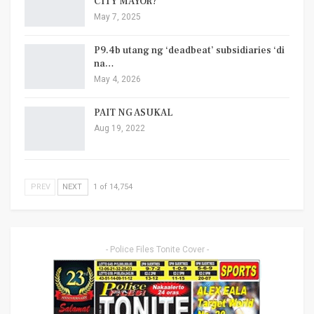
CITY MAYOR?
May 7, 2025
P9.4b utang ng ‘deadbeat’ subsidiaries ‘di
na…
May 4, 2026
PAIT NG ASUKAL
Aug 19, 2022
PREV
NEXT
1 of 14,754
- Police Files Tonite Cover -