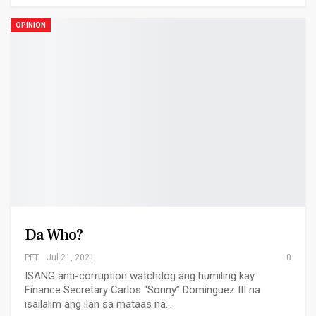
OPINION
Da Who?
PFT
Jul 21, 2021
0
ISANG anti-corruption watchdog ang humiling kay
Finance Secretary Carlos “Sonny” Dominguez III na
isailalim ang ilan sa mataas na…