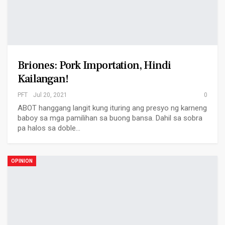
Briones: Pork Importation, Hindi
Kailangan!
PFT
Jul 20, 2021
0
ABOT hanggang langit kung ituring ang presyo ng karneng
baboy sa mga pamilihan sa buong bansa. Dahil sa sobra
pa halos sa doble…
OPINION