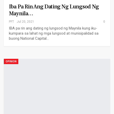
Iba Pa Rin Ang Dating Ng Lungsod Ng
Maynila…
PFT
Jul 20, 2021
0
IBA pa rin ang dating ng lungsod ng Maynila kung iku-
kumpara sa lahat ng mga lungsod at munisipalidad sa
buong National Capital…
OPINION