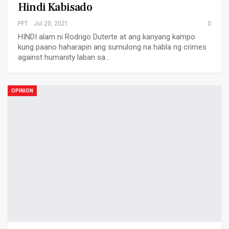
Hindi Kabisado
PFT
Jul 20, 2021
0
HINDI alam ni Rodrigo Duterte at ang kanyang kampo
kung paano haharapin ang sumulong na habla ng crimes
against humanity laban sa…
OPINION