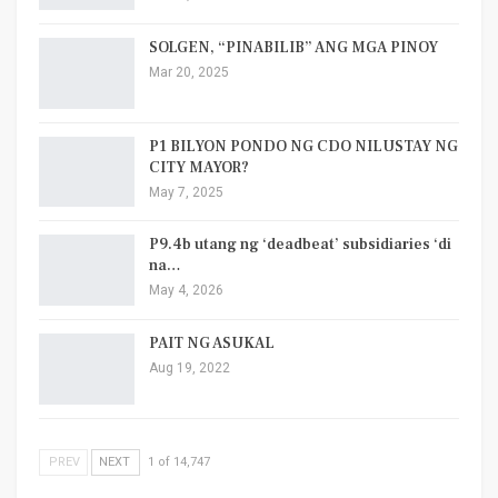
SOLGEN, “PINABILIB” ANG MGA PINOY
Mar 20, 2025
P1 BILYON PONDO NG CDO NILUSTAY NG
CITY MAYOR?
May 7, 2025
P9.4b utang ng ‘deadbeat’ subsidiaries ‘di
na…
May 4, 2026
PAIT NG ASUKAL
Aug 19, 2022
PREV
NEXT
1 of 14,747