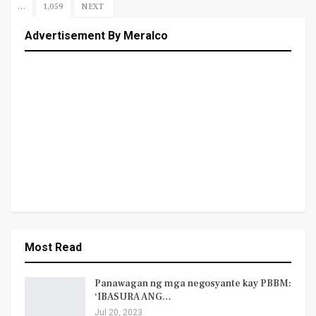
…
1,059
NEXT
Advertisement By Meralco
Most Read
Panawagan ng mga negosyante kay PBBM:
‘IBASURA ANG…
Jul 20, 2023