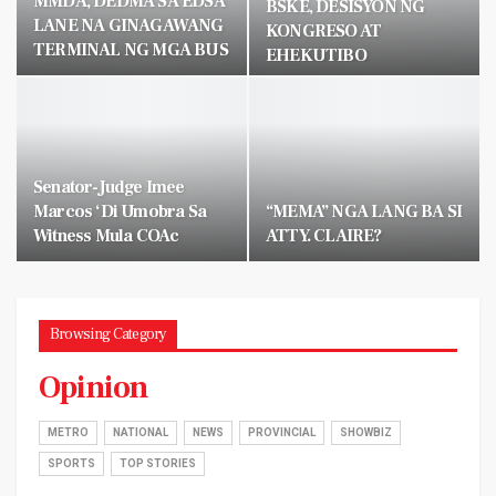
MMDA, DEDMA SA EDSA
BSKE, DESISYON NG
LANE NA GINAGAWANG
KONGRESO AT
TERMINAL NG MGA BUS
EHEKUTIBO
Senator-Judge Imee
Marcos ‘di Umobra Sa
“MEMA” NGA LANG BA SI
Witness Mula COAc
ATTY. CLAIRE?
Browsing Category
Opinion
METRO
NATIONAL
NEWS
PROVINCIAL
SHOWBIZ
SPORTS
TOP STORIES