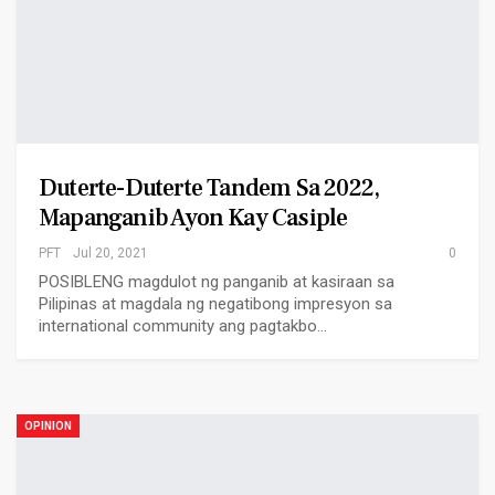
Duterte-Duterte Tandem Sa 2022,
Mapanganib Ayon Kay Casiple
PFT
Jul 20, 2021
0
POSIBLENG magdulot ng panganib at kasiraan sa
Pilipinas at magdala ng negatibong impresyon sa
international community ang pagtakbo…
OPINION