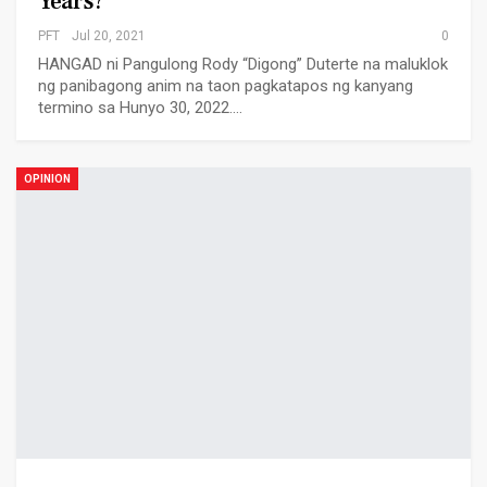
Years?
PFT
Jul 20, 2021
0
HANGAD ni Pangulong Rody “Digong” Duterte na maluklok
ng panibagong anim na taon pagkatapos ng kanyang
termino sa Hunyo 30, 2022.…
OPINION