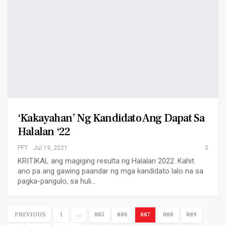
‘Kakayahan’ Ng Kandidato Ang Dapat Sa
Halalan ‘22
PFT
Jul 19, 2021
0
KRITIKAL ang magiging resulta ng Halalan 2022. Kahit
ano pa ang gawing paandar ng mga kandidato lalo na sa
pagka-pangulo, sa huli…
PREVIOUS
1
…
885
886
887
888
889