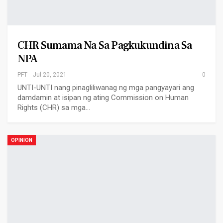
CHR Sumama Na Sa Pagkukundina Sa
NPA
PFT
Jul 20, 2021
0
UNTI-UNTI nang pinagliliwanag ng mga pangyayari ang
damdamin at isipan ng ating Commission on Human
Rights (CHR) sa mga…
OPINION