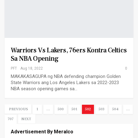
Warriors Vs Lakers, 76ers Kontra Celtics
Sa NBA Opening
PFT
Aug 18, 2022
0
MAKAKASAGUPA ng NBA defending champion Golden
State Warriors ang Los Angeles Lakers sa 2022-2023
NBA season opening games sa…
PREVIOUS
1
…
500
501
502
503
504
…
707
NEXT
Advertisement By Meralco