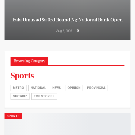
Eala Umusad Sa 3rd Round Ng National Bank Open
0
Aug 6, 2026
Browsing Category
Sports
METRO
NATIONAL
NEWS
OPINION
PROVINCIAL
SHOWBIZ
TOP STORIES
SPORTS