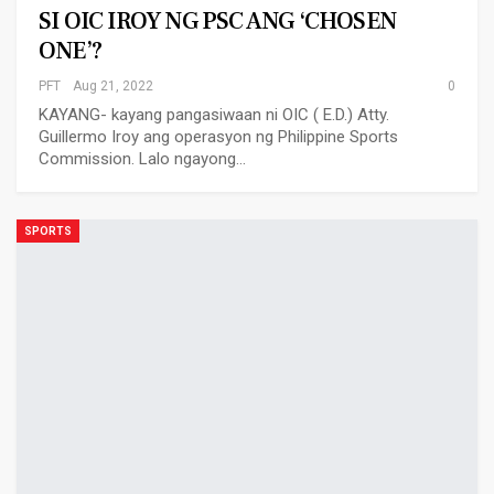
SI OIC IROY NG PSC ANG ‘CHOSEN
ONE’?
PFT
Aug 21, 2022
0
KAYANG- kayang pangasiwaan ni OIC ( E.D.) Atty.
Guillermo Iroy ang operasyon ng Philippine Sports
Commission. Lalo ngayong…
SPORTS