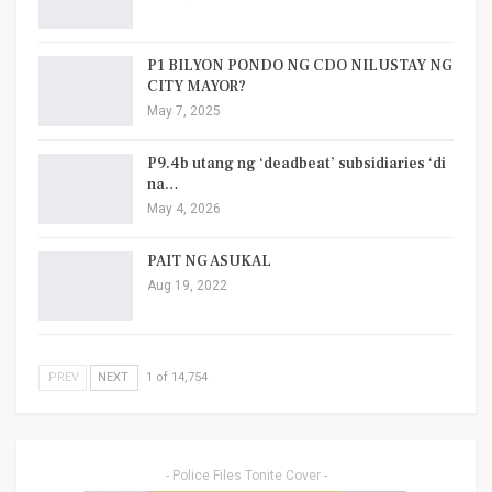
P1 BILYON PONDO NG CDO NILUSTAY NG
CITY MAYOR?
May 7, 2025
P9.4b utang ng ‘deadbeat’ subsidiaries ‘di
na…
May 4, 2026
PAIT NG ASUKAL
Aug 19, 2022
PREV
NEXT
1 of 14,754
- Police Files Tonite Cover -