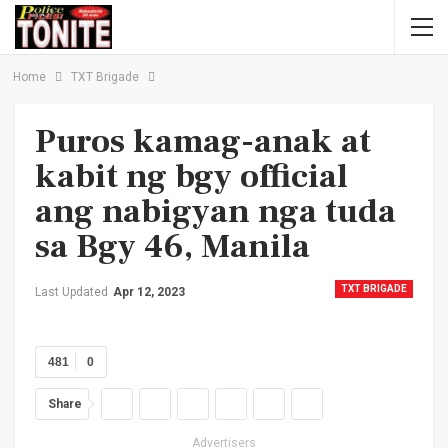
Home
TXT Brigade
Puros kamag-anak at
kabit ng bgy official
ang nabigyan nga tuda
sa Bgy 46, Manila
TXT BRIGADE
Last Updated
Apr 12, 2023
481
0
Share
Advertisers