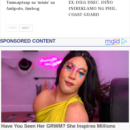
Tsumaptsap sa ‘misis’ sa
EX-DILG USEC. DIÑO
Antipolo, timbog
INIREKLAMO NG PHIL.
COAST GUARD
PREV
NEXT