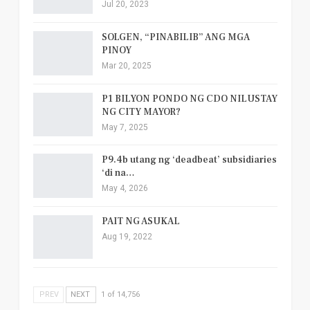
Jul 20, 2023
SOLGEN, “PINABILIB” ANG MGA
PINOY
Mar 20, 2025
P1 BILYON PONDO NG CDO NILUSTAY
NG CITY MAYOR?
May 7, 2025
P9.4b utang ng ‘deadbeat’ subsidiaries
‘di na…
May 4, 2026
PAIT NG ASUKAL
Aug 19, 2022
PREV
NEXT
1 of 14,756