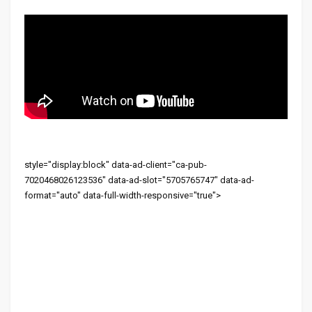
style="display:block" data-ad-client="ca-pub-
7020468026123536" data-ad-slot="5705765747" data-ad-
format="auto" data-full-width-responsive="true">