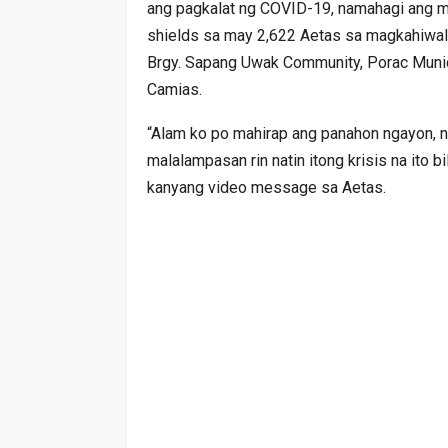
ang pagkalat ng COVID-19, namahagi ang mg
shields sa may 2,622 Aetas sa magkahiwalay 
Brgy. Sapang Uwak Community, Porac Municip
Camias.
“Alam ko po mahirap ang panahon ngayon, n
malalampasan rin natin itong krisis na ito 
kanyang video message sa Aetas.