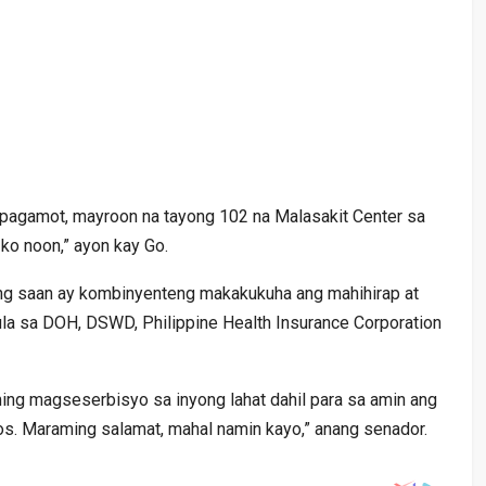
apagamot, mayroon na tayong 102 na Malasakit Center sa
 ko noon,” ayon kay Go.
ng saan ay kombinyenteng makakukuha ang mahihirap at
ula sa DOH, DSWD, Philippine Health Insurance Corporation
ming magseserbisyo sa inyong lahat dahil para sa amin ang
os. Maraming salamat, mahal namin kayo,” anang senador.