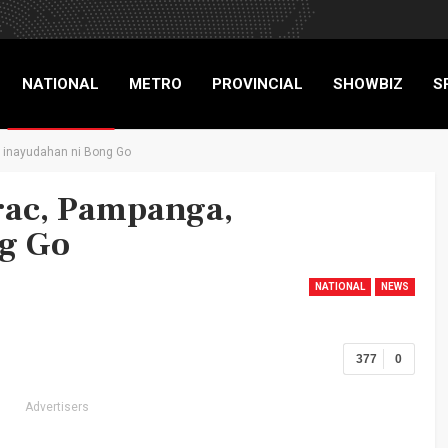
NATIONAL
METRO
PROVINCIAL
SHOWBIZ
S
 inayudahan ni Bong Go
RIGADE
rac, Pampanga,
g Go
NATIONAL
NEWS
377
0
Advertisers