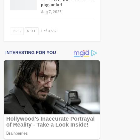
pag-unlad
Aug 7, 2026
PREV
NEXT
1 of 3,532