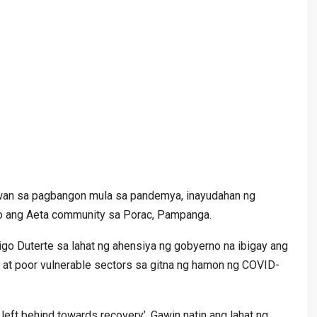
wan sa pagbangon mula sa pandemya, inayudahan ng
Go ang Aeta community sa Porac, Pampanga.
rigo Duterte sa lahat ng ahensiya ng gobyerno na ibigay ang
p at poor vulnerable sectors sa gitna ng hamon ng COVID-
 left behind towards recovery’. Gawin natin ang lahat ng