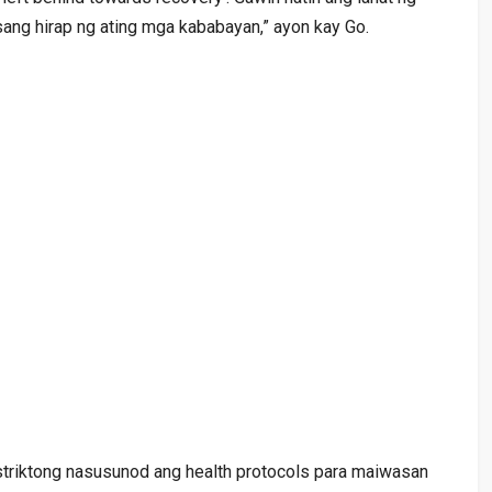
ng hirap ng ating mga kababayan,” ayon kay Go.
striktong nasusunod ang health protocols para maiwasan