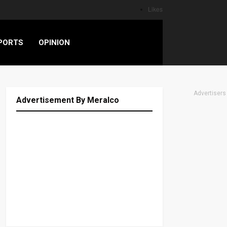
Likes
PORTS
OPINION
Advertisers
Advertisement By Meralco