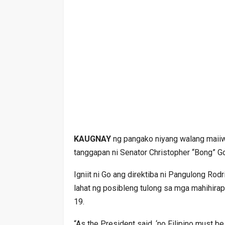
KAUGNAY
ng pangako niyang walang maii
tanggapan ni Senator Christopher “Bong” 
Igniit ni Go ang direktiba ni Pangulong Rod
lahat ng posibleng tulong sa mga mahihira
19.
“As the President said, ‘no Filipino must be