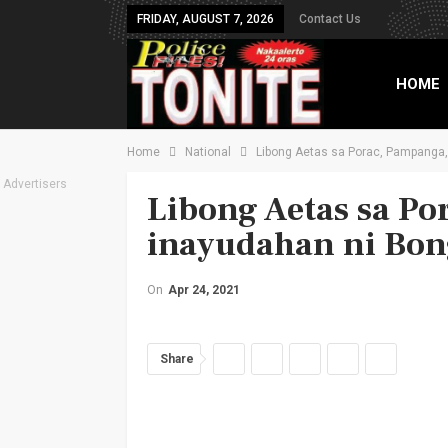
FRIDAY, AUGUST 7, 2026
Contact Us
HOME
Home
National
Libong Aetas sa Porac, Pampanga,
TXT B
Advertisers
Libong Aetas sa Po
inayudahan ni Bon
On
Apr 24, 2021
Share