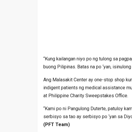
“Kung kailangan niyo po ng tulong sa pagp
buong Pilipinas. Batas na po ‘yan, isinulong
Ang Malasakit Center ay one-stop shop ku
indigent patients ng medical assistance m
at Philippine Charity Sweepstakes Office.
“Kami po ni Pangulong Duterte, patuloy ka
serbisyo sa tao ay serbisyo po ‘yan sa Diy
(PFT Team)