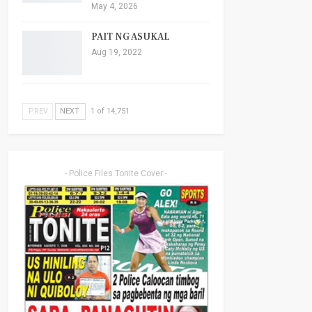
May 4, 2026
PAIT NG ASUKAL
Aug 19, 2022
PREV
NEXT
1 of 14,751
- Police Files Tonite Cover -