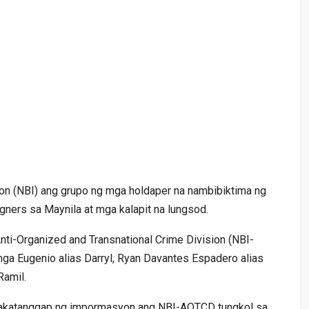
on (NBI) ang grupo ng mga holdaper na nambibiktima ng
gners sa Maynila at mga kalapit na lungsod.
Anti-Organized and Transnational Crime Division (NBI-
ga Eugenio alias Darryl, Ryan Davantes Espadero alias
Ramil.
makatanggap ng impormasyon ang NBI-AOTCD tungkol sa