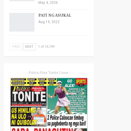
May 4, 2026
PAIT NG ASUKAL
Aug 19, 2022
PREV
NEXT
1 of 14,749
- Police Files Tonite Cover -