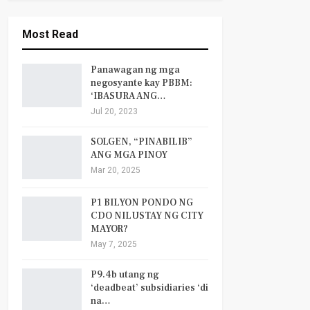
Most Read
Panawagan ng mga
negosyante kay PBBM:
‘IBASURA ANG…
Jul 20, 2023
SOLGEN, “PINABILIB”
ANG MGA PINOY
Mar 20, 2025
P1 BILYON PONDO NG
CDO NILUSTAY NG CITY
MAYOR?
May 7, 2025
P9.4b utang ng
‘deadbeat’ subsidiaries ‘di
na…