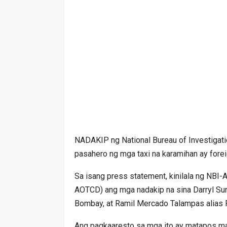
NADAKIP ng National Bureau of Investigati
pasahero ng mga taxi na karamihan ay forei
Sa isang press statement, kinilala ng NBI-
AOTCD) ang mga nadakip na sina Darryl Sun
Bombay, at Ramil Mercado Talampas alias 
Ang pagkaaresto sa mga ito ay matapos 