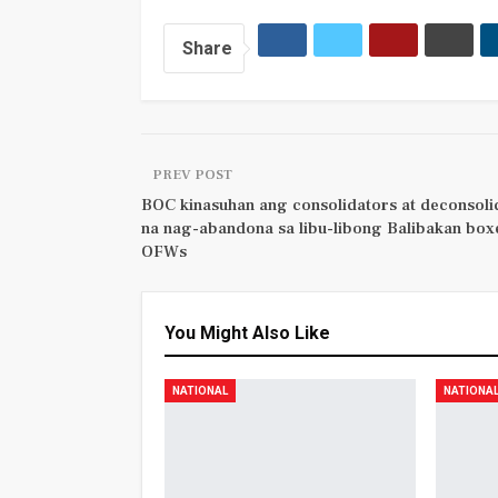
Share
PREV POST
BOC kinasuhan ang consolidators at deconsoli
na nag-abandona sa libu-libong Balibakan box
OFWs
You Might Also Like
NATIONAL
NATIONA