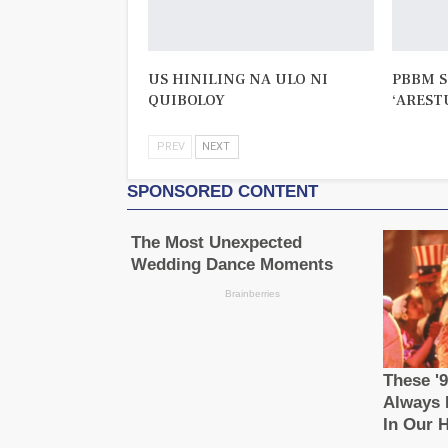
US HINILING NA ULO NI
PBBM S
QUIBOLOY
‘AREST
PREV
NEXT