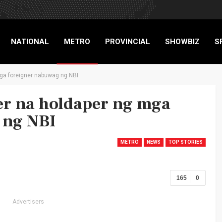
NATIONAL
METRO
PROVINCIAL
SHOWBIZ
S
mga foreigner nabuwag ng NBI
RIGADE
er na holdaper ng mga
 ng NBI
METRO
NEWS
TOP STORIES
165
0
Advertisers