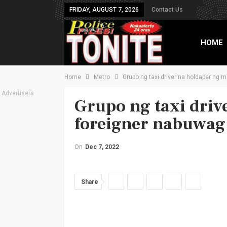
FRIDAY, AUGUST 7, 2026
Contact Us
HOME
Home
Metro
Grupo ng taxi driver na holdaper ng 
TXT B
Advertisers
Grupo ng taxi driv
foreigner nabuwag
On
Dec 7, 2022
Share