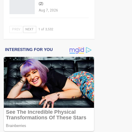
(2)
Aug 7, 2026
PREV
NEXT
1 of 3,532