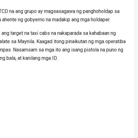
CD na ang grupo ay magsasagawa ng panghoholdap sa
a ahente ng gobyerno na madakip ang mga holdaper.
ng target na taxi cabs na nakaparada sa kahabaan ng
alate sa Maynila. Kaagad itong pinaikutan ng mga operatiba
lampas. Nasamsam sa mga ito ang isang pistola na puno ng
ng bala, at kanilang mga ID.