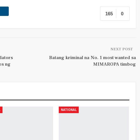
165
0
NEXT POST
dators
Batang kriminal na No. 1 most wanted sa
es ng
MIMAROPA timbog
L
NATIONAL