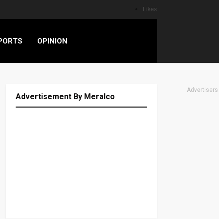
Likes
PORTS
OPINION
Advertisers
Advertisement By Meralco