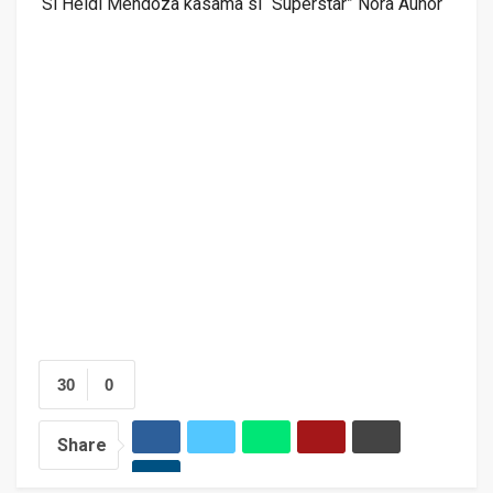
Si Heidi Mendoza kasama si “Superstar” Nora Aunor
30
0
Share