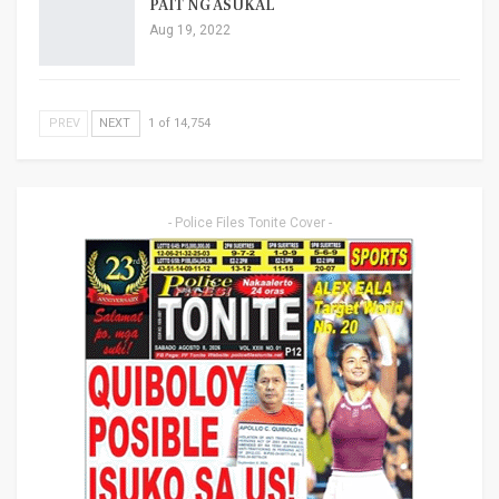
PAIT NG ASUKAL
Aug 19, 2022
PREV
NEXT
1 of 14,754
- Police Files Tonite Cover -