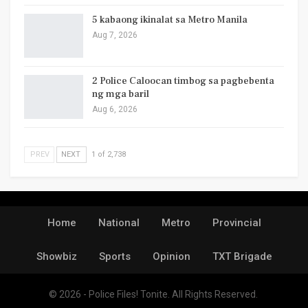
5 kabaong ikinalat sa Metro Manila
Aug 7, 2026
2 Police Caloocan timbog sa pagbebenta
ng mga baril
Aug 6, 2026
PREV
NEXT
1 of 2,738
Home
National
Metro
Provincial
Showbiz
Sports
Opinion
TXT Brigade
© 2026 - Police Files! Tonite. All Rights Reserved.