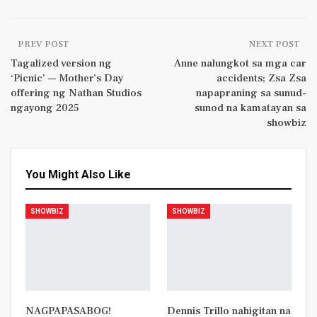
PREV POST
NEXT POST
Tagalized version ng
Anne nalungkot sa mga car
‘Picnic’ — Mother’s Day
accidents; Zsa Zsa
offering ng Nathan Studios
napapraning sa sunud-
ngayong 2025
sunod na kamatayan sa
showbiz
You Might Also Like
SHOWBIZ
SHOWBIZ
NAGPAPASABOG!
Dennis Trillo nahigitan na