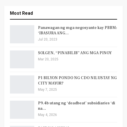
Most Read
Panawagan ng mga negosyante kay PBBM:
‘IBASURA ANG…
Jul 20, 2023
SOLGEN, “PINABILIB” ANG MGA PINOY
Mar 20, 2025
P1 BILYON PONDO NG CDO NILUSTAY NG
CITY MAYOR?
May 7, 2025
P9.4b utang ng ‘deadbeat’ subsidiaries ‘di
na…
May 4, 2026