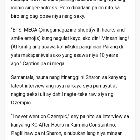
iconic singer-actress. Pero dinadaan pa rin nito sa
biro ang pag-pose niya nang sexy.
“BTS: MEGA @megamagazine shoot(with hearts and
smile emojis) kung nagulat kayo, ako din! Minsan lang!
(At kinilig ang asawa ko! @kiko.pangilinan Parang di
yata makapaniwala ako yung asawa niya 10 years
ago.” Caption pa ni mega.
Samantala, nauna nang itinanggi ni Sharon sa kanyang
latest interview ang isyu na kaya siya pumayat at
naging seksi uli ay dahil nagte-take raw siya ng
Ozempic.
“I never went on Ozempic,” sey pa nito sa interview sa
kanya ng KC After Hours ni Karmina Constantino.
Paglilinaw pa ni Sharon, sinubukan lang niya minsan