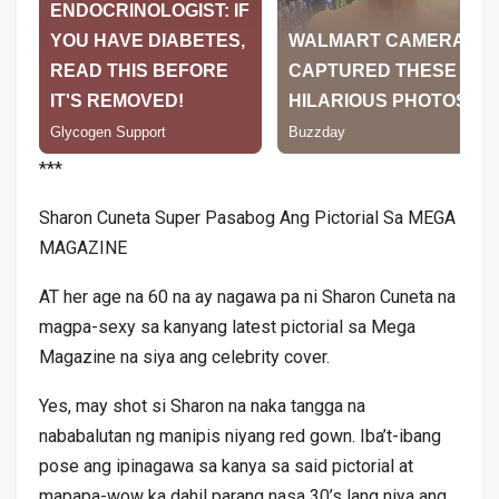
***
Sharon Cuneta Super Pasabog Ang Pictorial Sa MEGA
MAGAZINE
AT her age na 60 na ay nagawa pa ni Sharon Cuneta na
magpa-sexy sa kanyang latest pictorial sa Mega
Magazine na siya ang celebrity cover.
Yes, may shot si Sharon na naka tangga na
nababalutan ng manipis niyang red gown. Iba’t-ibang
pose ang ipinagawa sa kanya sa said pictorial at
mapapa-wow ka dahil parang nasa 30’s lang niya ang