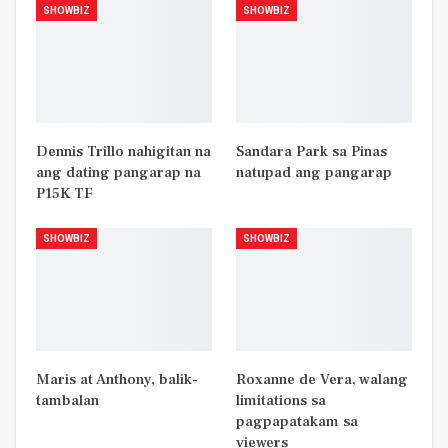
SHOWBIZ
SHOWBIZ
Dennis Trillo nahigitan na
Sandara Park sa Pinas
ang dating pangarap na
natupad ang pangarap
P15K TF
SHOWBIZ
SHOWBIZ
Maris at Anthony, balik-
Roxanne de Vera, walang
tambalan
limitations sa
pagpapatakam sa
viewers