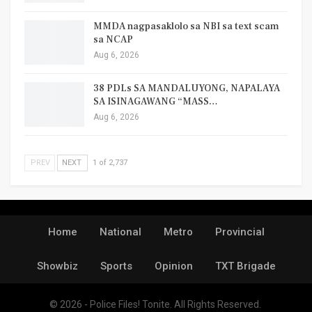
MMDA nagpasaklolo sa NBI sa text scam
sa NCAP
Aug 6, 2026
38 PDLs SA MANDALUYONG, NAPALAYA
SA ISINAGAWANG “MASS…
Aug 6, 2026
PREV
NEXT
1 of 2,737
Home
National
Metro
Provincial
Showbiz
Sports
Opinion
TXT Brigade
© 2026 - Police Files! Tonite. All Rights Reserved.