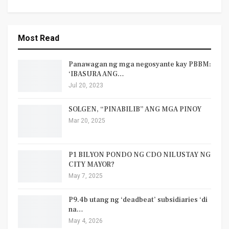
Most Read
Panawagan ng mga negosyante kay PBBM:
‘IBASURA ANG…
Jul 20, 2023
SOLGEN, “PINABILIB” ANG MGA PINOY
Mar 20, 2025
P1 BILYON PONDO NG CDO NILUSTAY NG
CITY MAYOR?
May 7, 2025
P9.4b utang ng ‘deadbeat’ subsidiaries ‘di
na…
May 4, 2026