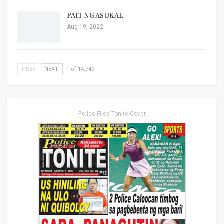
PAIT NG ASUKAL
Aug 19, 2022
PREV
NEXT
1 of 14,749
- Police Files Tonite Cover -