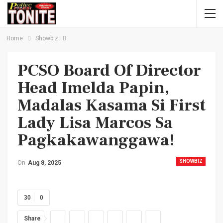
Home
Showbiz
PCSO Board Of Director
Head Imelda Papin,
Madalas Kasama Si First
Lady Lisa Marcos Sa
Pagkakawanggawa!
SHOWBIZ
On
Aug 8, 2025
30
0
Share