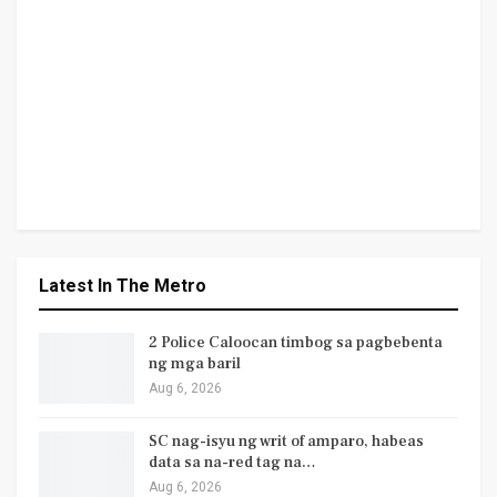
Latest In The Metro
2 Police Caloocan timbog sa pagbebenta
ng mga baril
Aug 6, 2026
SC nag-isyu ng writ of amparo, habeas
data sa na-red tag na…
Aug 6, 2026