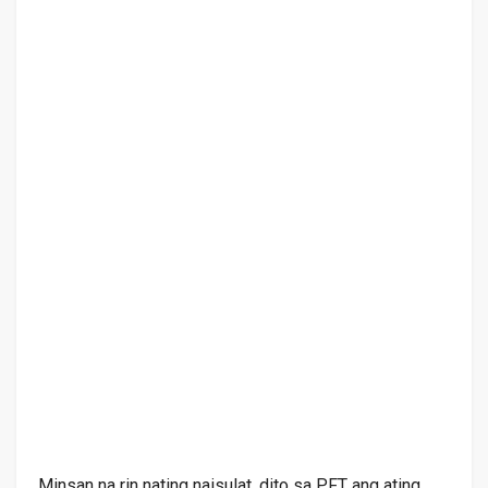
Minsan na rin nating naisulat. dito sa PFT ang ating