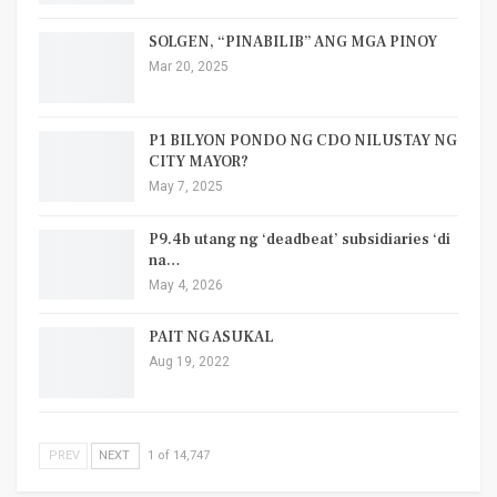
SOLGEN, “PINABILIB” ANG MGA PINOY
Mar 20, 2025
P1 BILYON PONDO NG CDO NILUSTAY NG
CITY MAYOR?
May 7, 2025
P9.4b utang ng ‘deadbeat’ subsidiaries ‘di
na…
May 4, 2026
PAIT NG ASUKAL
Aug 19, 2022
PREV
NEXT
1 of 14,747