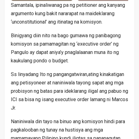
Samantala, ipinaliwanag pa ng petitioner ang kanyang
argumento kung bakit nararapat na maideklarang
‘unconstitutional’ ang itinatag na komisyon.
Binigyang diin nito na bago gumawa ng panibagong
komisyon sa pamamagitan ng ‘executive order’ ng
Pangulo ay dapat aniya’y pnaglalaanan muna ito ng
kaukulang pondo o budget.
Ss linyadang Ito ng pangangatwiran,ating kinakatigan
ang petisyoneer at naniniwala tayong sapat ang mga
probisyon ng batas para ideklarang iligal ang pabuo ng
ICI sa bisa ng isang executive order lamang ni Marcos
Jr.
Naniniwala din tayo na binuo ang komisyon hindi para
pagkalooban ng tunay na hustisya ang mga
mamamayang Pilipino kundi iligtas sa pananagutan