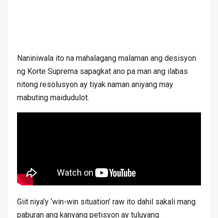
Naniniwala ito na mahalagang malaman ang desisyon
ng Korte Suprema sapagkat ano pa man ang ilabas
nitong resolusyon ay tiyak naman aniyang may
mabuting maidudulot.
Giit niya’y ‘win-win situation’ raw ito dahil sakali mang
paburan ang kanyang petisyon ay tuluyang