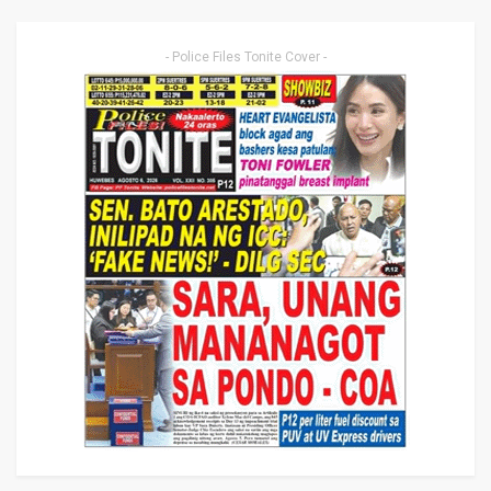
- Police Files Tonite Cover -