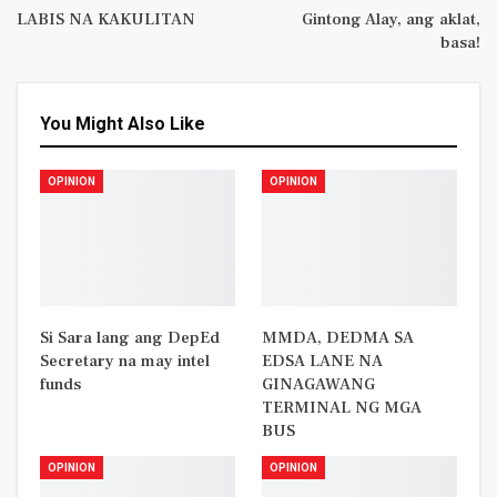
LABIS NA KAKULITAN
Gintong Alay, ang aklat,
basa!
You Might Also Like
OPINION
OPINION
Si Sara lang ang DepEd
MMDA, DEDMA SA
Secretary na may intel
EDSA LANE NA
funds
GINAGAWANG
TERMINAL NG MGA
BUS
OPINION
OPINION