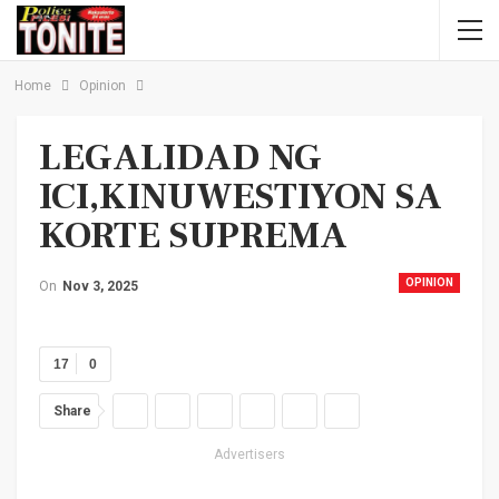
Home
Opinion
LEGALIDAD NG
ICI,KINUWESTIYON SA
KORTE SUPREMA
OPINION
On
Nov 3, 2025
17
0
Share
Advertisers