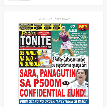
- Police Files Tonite Cover -