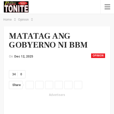
Home
Opinion
MATATAG ANG
GOBYERNO NI BBM
OPINION
On
Dec 12, 2025
34
0
Share
Advertisers