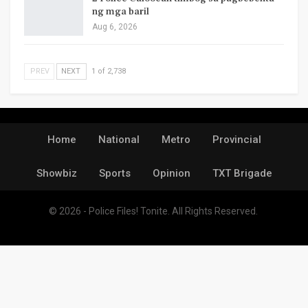
ng mga baril
Aug 6, 2026
PREV
NEXT
1 of 2,738
Home
National
Metro
Provincial
Showbiz
Sports
Opinion
TXT Brigade
© 2026 - Police Files! Tonite. All Rights Reserved.