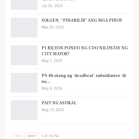
Jul 20, 2023
SOLGEN, “PINABILIB” ANG MGA PINOY
Mar 20, 2025
P1 BILYON PONDO NG CDO NILUSTAY NG
CITY MAYOR?
May 7, 2025
P9.4b utang ng ‘deadbeat’ subsidiaries ‘di
na…
May 4, 2026
PAIT NG ASUKAL
Aug 19, 2022
PREV
NEXT
1 of 14,754