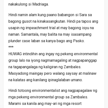
nakakulong si Madriaga.
Hindi namin alam kung paano babangon si Sara sa
bagong gusot na kinakasangkutan. Hindi pa tapos ang
usapin ng impeachment trial at may bagong isyu na
naman. Samantala, may balita na may isasampang
plunder case laban sa kanya bago ang Pasko.
***
HUWAG intindihin ang ingay ng pekeng environmental
group lalo na iyong nagmamagaling at nagpapanggap
na tagapangalaga ng kaligiran ng Zambales.
Masyadong maingay pero walang saysay at malinaw
na kalatas ang kanilang ipinaglalaban umano.
Hindi totoong environmentalist ang nagpapagalaw ng
mga pekeng environmental group sa Zambales.
Marami sa kanila ang may-ari ng mga resort