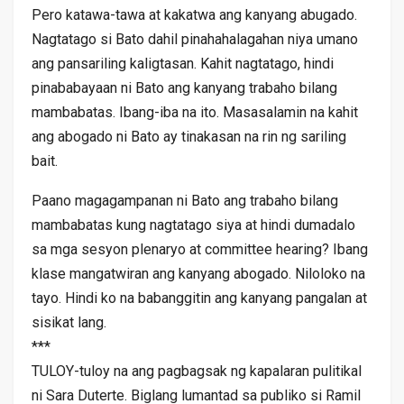
Pero katawa-tawa at kakatwa ang kanyang abugado.
Nagtatago si Bato dahil pinahahalagahan niya umano
ang pansariling kaligtasan. Kahit nagtatago, hindi
pinababayaan ni Bato ang kanyang trabaho bilang
mambabatas. Ibang-iba na ito. Masasalamin na kahit
ang abogado ni Bato ay tinakasan na rin ng sariling
bait.
Paano magagampanan ni Bato ang trabaho bilang
mambabatas kung nagtatago siya at hindi dumadalo
sa mga sesyon plenaryo at committee hearing? Ibang
klase mangatwiran ang kanyang abogado. Niloloko na
tayo. Hindi ko na babanggitin ang kanyang pangalan at
sisikat lang.
***
TULOY-tuloy na ang pagbagsak ng kapalaran pulitikal
ni Sara Duterte. Biglang lumantad sa publiko si Ramil