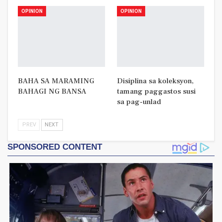
OPINION
OPINION
BAHA SA MARAMING
Disiplina sa koleksyon,
BAHAGI NG BANSA
tamang paggastos susi
sa pag-unlad
PREV
NEXT