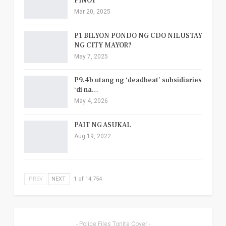
PINOY
Mar 20, 2025
P1 BILYON PONDO NG CDO NILUSTAY
NG CITY MAYOR?
May 7, 2025
P9.4b utang ng ‘deadbeat’ subsidiaries
‘di na…
May 4, 2026
PAIT NG ASUKAL
Aug 19, 2022
PREV
NEXT
1 of 14,754
- Police Files Tonite Cover -