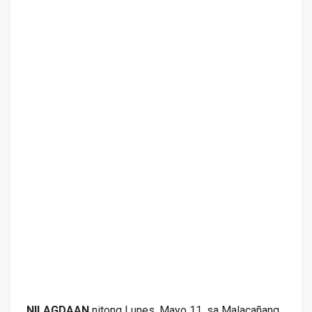
NILAGDAAN
nitong Lunes, Mayo 11, sa Malacañang