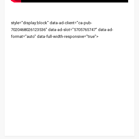
style="display:block" data-ad-client="ca-pub-
7020468026123536" data-ad-slot="5705765747" data-ad-
format="auto" data-full-width-responsive="true">