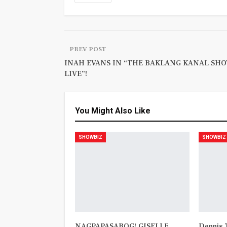
PREV POST
INAH EVANS IN “THE BAKLANG KANAL SH
LIVE”!
You Might Also Like
SHOWBIZ
SHOWBIZ
NAGPAPASABOG! GISELLE
Dennis T