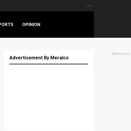
Likes
PORTS
OPINION
Advertisers
Advertisement By Meralco