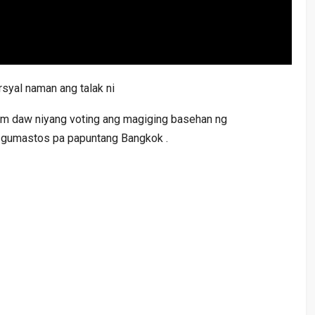
rsyal naman ang talak ni
am daw niyang voting ang magiging basehan ng
at gumastos pa papuntang Bangkok .