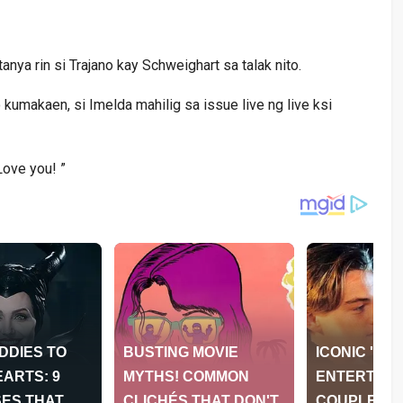
ya rin si Trajano kay Schweighart sa talak nito.
 kumakaen, si Imelda mahilig sa issue live ng live ksi
Love you! ”