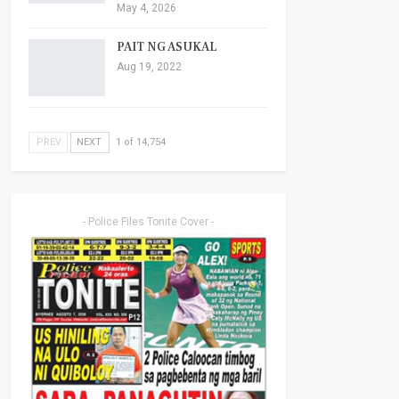
May 4, 2026
PAIT NG ASUKAL
Aug 19, 2022
PREV
NEXT
1 of 14,754
- Police Files Tonite Cover -