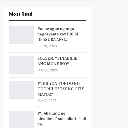
Most Read
Panawagan ng mga
negosyante kay PBBM:
‘IBASURA ANG…
Jul 20, 2023
SOLGEN, “PINABILIB”
ANG MGA PINOY
Mar 20, 2025
P1 BILYON PONDO NG
CDO NILUSTAY NG CITY
MAYOR?
May 7, 2025
P9.4b utang ng
‘deadbeat’ subsidiaries ‘di
na…