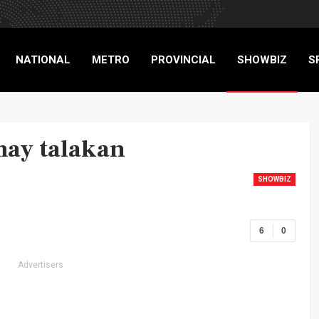
NATIONAL
METRO
PROVINCIAL
SHOWBIZ
S
RIGADE
may talakan
SHOWBIZ
6
0
Advertisers