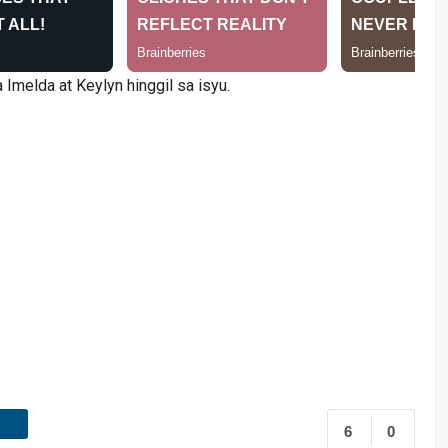
Imelda at Keylyn hinggil sa isyu.
6
0