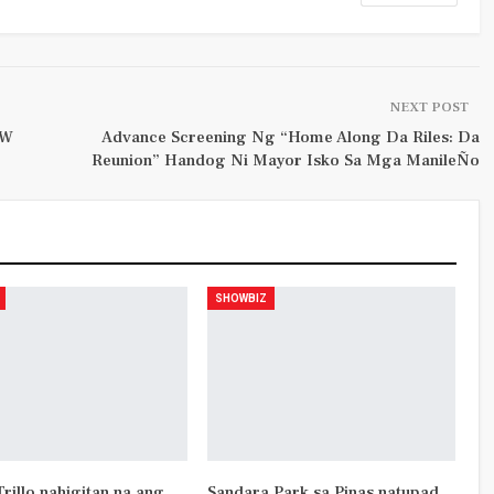
NEXT POST
OW
Advance Screening Ng “Home Along Da Riles: Da
Reunion” Handog Ni Mayor Isko Sa Mga ManileÑo
SHOWBIZ
rillo nahigitan na ang
Sandara Park sa Pinas natupad