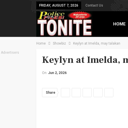
FRIDAY, AUGUST 7, 2026
Contact Us
HOME
Home
Showbiz
Keylyn at Imelda, may talakan
TXT B
Advertisers
Keylyn at Imelda, 
On
Jun 2, 2026
Share