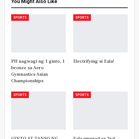
You Might Also Like
SPORTS
SPORTS
PH nagwagi ng 1 ginto, 1
Electrifying si Eala!
bronze sa Aero
Gymnastics Asian
Championships
SPORTS
SPORTS
GINTO AT TANSO NG
Eala umusad sa 3rd