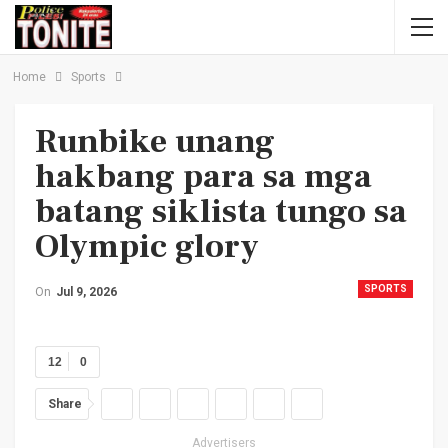
Home
Sports
Runbike unang
hakbang para sa mga
batang siklista tungo sa
Olympic glory
SPORTS
On
Jul 9, 2026
12
0
Share
Advertisers