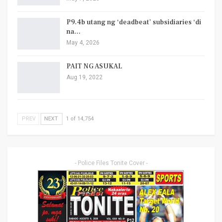
P9.4b utang ng ‘deadbeat’ subsidiaries ‘di
na…
May 4, 2026
PAIT NG ASUKAL
Aug 19, 2022
PREV
NEXT
1 of 14,754
- Police Files Tonite Cover -