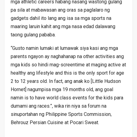
mga athletic careers habang nasang wastong gulang
pa sila at mabawasan ang oras sa paglalaro ng
gadgets dahil ito lang ang isa sa mga sports na
maaring laruin kahit ang mga nasa edad dalawang
taong gulang pababa.
“Gusto namin lumaki at lumawak siya kasi ang mga
parents ngayon ay naghahanap na other activities ang
mga kids so hindi mag-screentime at maging active at
healthy ang lifestyle and this is the only sport for age
2 to 12 years old. In fact, ang anak ko [Little Hudson
Hornet] nagumpisa mga 19 months old, ang goal
namin is to have world class events for the kids para
dumami ang races.”, wika rin niya sa forum na
sinuportahan ng Philippine Sports Commission,
Behrouz Persian Cuisine at Pocari Sweat.