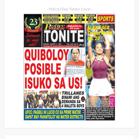
- Police Files Tonite Cover -