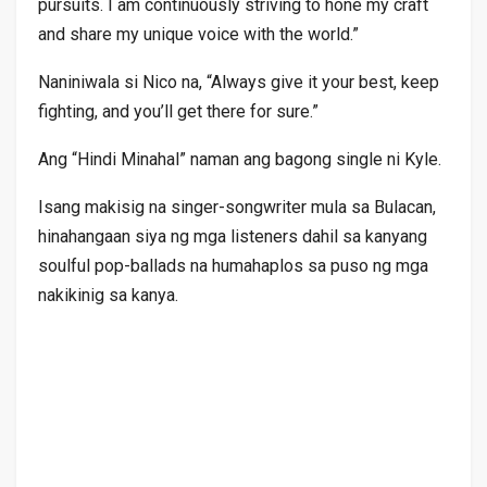
pursuits. I am continuously striving to hone my craft
and share my unique voice with the world.”
Naniniwala si Nico na, “Always give it your best, keep
fighting, and you’ll get there for sure.”
Ang “Hindi Minahal” naman ang bagong single ni Kyle.
Isang makisig na singer-songwriter mula sa Bulacan,
hinahangaan siya ng mga listeners dahil sa kanyang
soulful pop-ballads na humahaplos sa puso ng mga
nakikinig sa kanya.