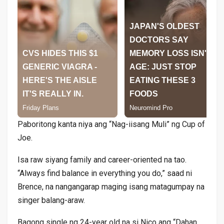
Paboritong kanta niya ang “Nag-iisang Muli” ng Cup of
Joe.
Isa raw siyang family and career-oriented na tao.
“Always find balance in everything you do,” saad ni
Brence, na nangangarap maging isang matagumpay na
singer balang-araw.
Bagong single ng 24-year old na si Nico ang “Dahan