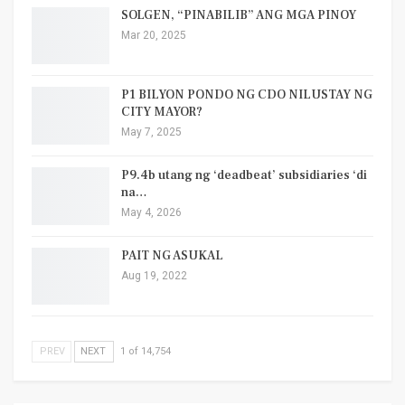
SOLGEN, “PINABILIB” ANG MGA PINOY
Mar 20, 2025
P1 BILYON PONDO NG CDO NILUSTAY NG
CITY MAYOR?
May 7, 2025
P9.4b utang ng ‘deadbeat’ subsidiaries ‘di
na…
May 4, 2026
PAIT NG ASUKAL
Aug 19, 2022
PREV
NEXT
1 of 14,754